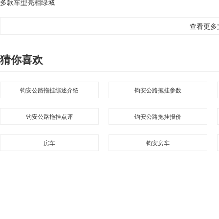
多款车型亮相绿城
查看更多
猜你喜欢
钧安公路拖挂综述介绍
钧安公路拖挂参数
钧安公路拖挂点评
钧安公路拖挂报价
房车
钧安房车