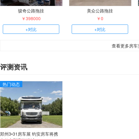
骏奇公路拖挂
美众公路拖挂
￥398000
￥0
+对比
+对比
查看更多房车
评测资讯
热门动态
郑州3•31房车展 钧安房车将携