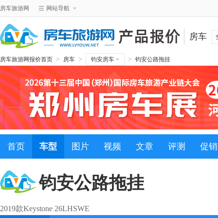
房车旅游网
网站导航
房车
>
>
>
房车旅游网报价首页
房车
钧安房车
钧安公路拖挂
首页
车型
图片
视频
文章
评测
促销
钧安公路拖挂
2019款Keystone 26LHSWE