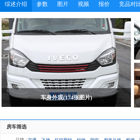
综述介绍
参数
图片
视频
报价
竞品对
车身外观(174张图片)
房车筛选
宇通
飞神
拓锐斯特
铂驰
朗宸
都市丛林
戴德
品牌：