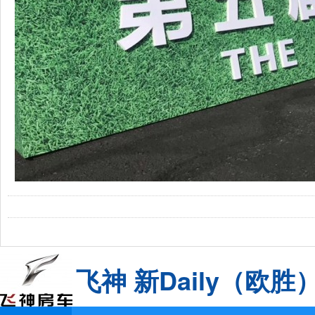
骏驰大
飞神 新Daily（欧胜