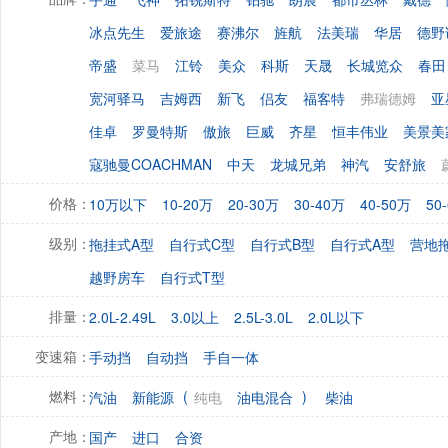
冰点先生
爱旅途
赛沸尔
旌航
法美瑞
华居
德野
帝盛
菜马
江铃
美众
科斯
天晟
长城览众
春田
宽河驿马
吉姆西
新飞
侣友
福客特
弗瑞德姆
亚
佳卓
罗曼特斯
傲旅
巨威
齐星
恒丰伟业
美景美
寇驰曼COACHMAN
中天
龙城兄弟
神汽
安舒旅
10万以下
10-20万
20-30万
30-40万
40-50万
50
价格：
拖挂式A型
自行式C型
自行式B型
自行式A型
营地
级别：
越野房车
自行式T型
2.0L-2.49L
3.0以上
2.5L-3.0L
2.0L以下
排量：
手动挡
自动挡
手自一体
变速箱：
(
)
汽油
新能源
纯电
油电混合
柴油
燃料：
国产
进口
合资
产地：