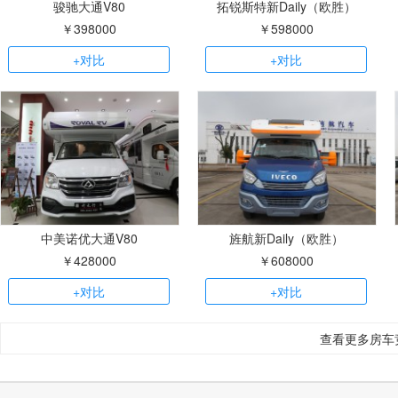
骏驰大通V80
拓锐斯特新Daily（欧胜）
￥398000
￥598000
+对比
+对比
中美诺优大通V80
旌航新Daily（欧胜）
￥428000
￥608000
+对比
+对比
查看更多房车