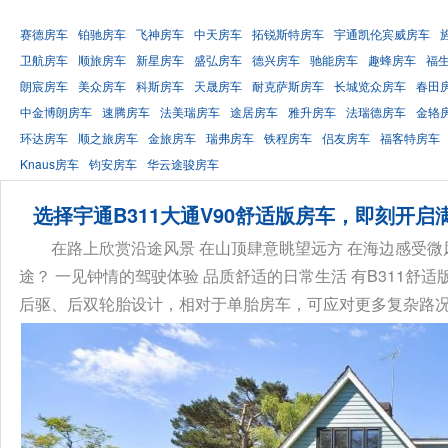
赛德房车
铂驰房车
飞神房车
中天房车
拓锐斯特房车
宇通凯伦宾威房车
卫航房车
顺旅房车
新星房车
盛弘房车
德兴房车
驰能房车
趣蜂房车
福
朗宸房车
美众房车
科斯房车
天晟房车
耐克萨斯房车
长城览众房车
春田
中金博朗房车
速腾房车
法美瑞房车
途居房车
雅升房车
法瑞德房车
金辂
环达房车
顺之旅房车
金旅房车
瑞弗房车
铁程房车
侣友房车
福客特房车
Knaus房车
钧安房车
华云途骏房车
选择宇通B311大通V90舒适版房车，即刻开启
在路上欣赏沿途风景 在山顶肆意眺望远方 在海边感受微
途？ 一见钟情的驾驶体验 品质舒适的日常生活 有B311舒适
后驱、后双轮胎设计，相对于单胎房车，可应对更多复杂路况。