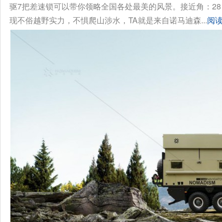
驱7把差速锁可以带你领略全国各处最美的风景。接近角：28 ° /
现不俗越野实力，不惧爬山涉水，TA就是来自诺马迪森...
阅读