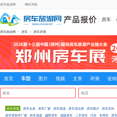
房车旅游网
网站导航
房车
>
>
房车旅游网
房车
房车评测
首页
车型
图片
视频
文章
评测
促销
房车评测
房车头条
房车厂家
房车渠道
房车俱乐部
房车图片
房车百科
房车零部件厂家
房车底盘
越野房车
顶级房车
二手房车
汽车
专用车
房