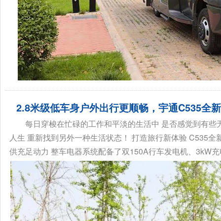
2.8米级低车身户外出行更顺畅，宇通C535全
每日穿梭在忙碌的工作和平淡的生活中 是否感觉到有些
人生 重新找到另外一种生活状态！ 打造旅行新体验 C535
供充足动力 整车电器系统配备了双150A行车发电机、3kW充电