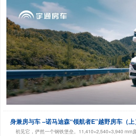
身兼房与车 –诺马迪森“领航者E”越野房车（上
初见它，俨然一个钢铁堡垒。11,410×2,540×3,94