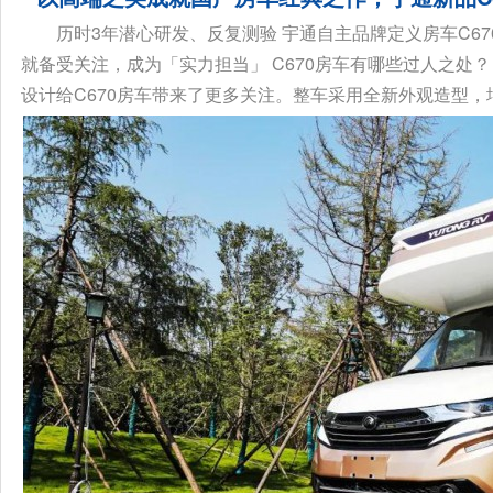
历时3年潜心研发、反复测验 宇通自主品牌定义房车C6
就备受关注，成为「实力担当」 C670房车有哪些过人之处
设计给C670房车带来了更多关注。整车采用全新外观造型，增