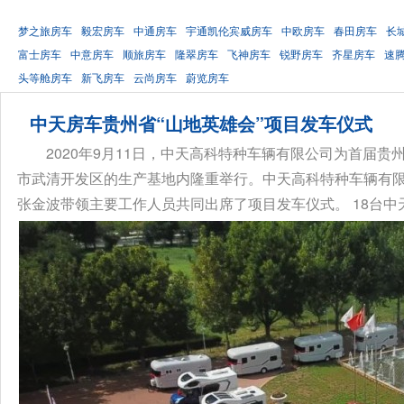
梦之旅房车
毅宏房车
中通房车
宇通凯伦宾威房车
中欧房车
春田房车
长
富士房车
中意房车
顺旅房车
隆翠房车
飞神房车
锐野房车
齐星房车
速
头等舱房车
新飞房车
云尚房车
蔚览房车
中天房车贵州省“山地英雄会”项目发车仪式
2020年9月11日，中天高科特种车辆有限公司为首届
市武清开发区的生产基地内隆重举行。中天高科特种车辆有
张金波带领主要工作人员共同出席了项目发车仪式。 18台中天