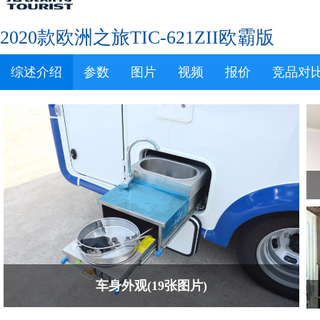
2020款欧洲之旅TIC-621ZII欧霸版
综述介绍
参数
图片
视频
报价
竞品对
车身外观(19张图片)