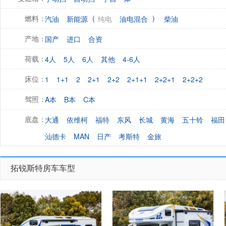
(
)
汽油
新能源
纯电
油电混合
柴油
燃料：
国产
进口
合资
产地：
4人
5人
6人
其他
4-6人
荷载：
1
1+1
2
2+1
2+2
2+1+1
2+2+1
2+2+2
床位：
A本
B本
C本
驾照：
大通
依维柯
福特
东风
长城
黄海
五十铃
福田
底盘：
汕德卡
MAN
日产
考斯特
金旅
拓锐斯特房车车型