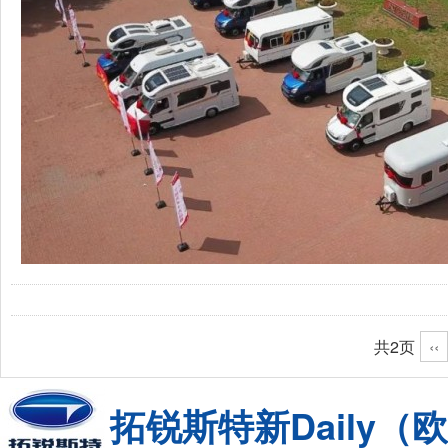
共2页
‹‹
拓锐斯特新Daily（