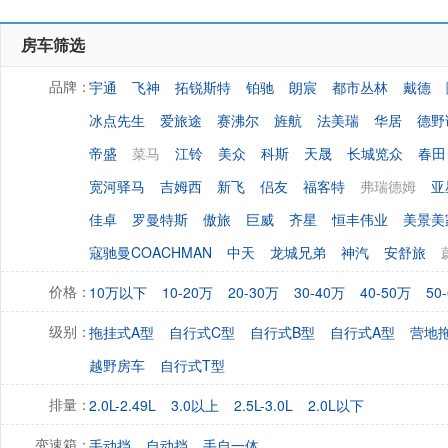
房车筛选
宇通
飞神
拓锐斯特
铂驰
朗宸
都市丛林
戴德
品牌：
冰点先生
爱旅途
赛沸尔
旌航
法美瑞
华居
德野
帝盛
菜马
江铃
美众
科斯
天晟
长城览众
春田
宽河驿马
吉姆西
新飞
侣友
福客特
弗瑞德姆
亚
佳卓
罗曼特斯
傲旅
巨威
齐星
恒丰伟业
美景美
寇驰曼COACHMAN
中天
龙城兄弟
神汽
安舒旅
10万以下
10-20万
20-30万
30-40万
40-50万
50
价格：
拖挂式A型
自行式C型
自行式B型
自行式A型
营地
级别：
越野房车
自行式T型
2.0L-2.49L
3.0以上
2.5L-3.0L
2.0L以下
排量：
手动挡
自动挡
手自一体
变速箱：