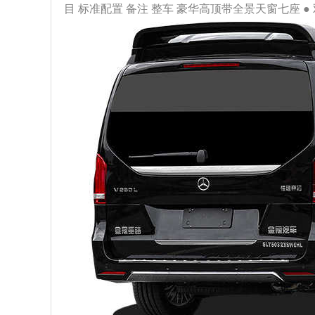
目 标准配置 备注 整车 豪华高顶带全景天窗七座 ● 双电