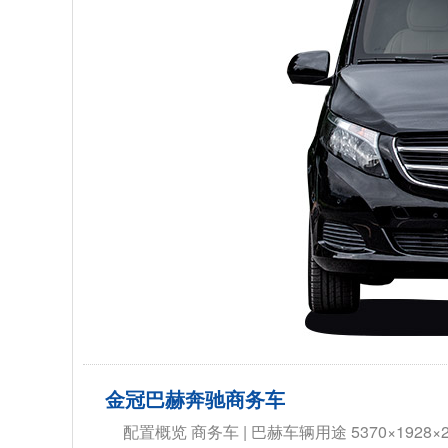
金冠巴赫奔驰商务车
配置概览 商务车 | 巴赫车辆用途 5370×1928×