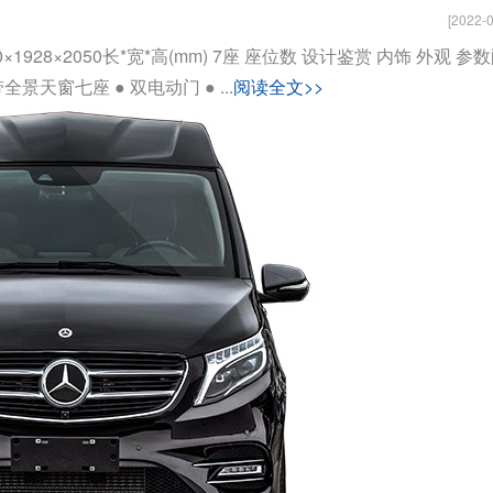
[2022-0
1928×2050长*宽*高(mm) 7座 座位数 设计鉴赏 内饰 外观 参
景天窗七座 ● 双电动门 ● ...
阅读全文>>