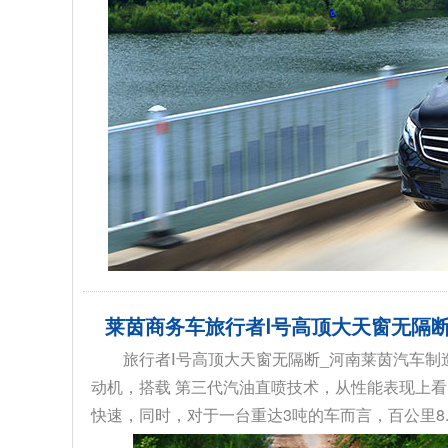
莱茵商务车旅行者Ⅰ号高顶大天窗无隔
旅行者Ⅰ号高顶大天窗无隔断_河南莱茵汽车制造
动机，搭载 第三代汽油直喷技术，从性能表现上看，发
快速，同时，对于一台重达3吨的车而言，百公里8.6