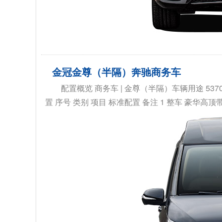
金冠金尊（半隔）奔驰商务车
配置概览 商务车 | 金尊（半隔）车辆用途 5370×
置 序号 类别 项目 标准配置 备注 1 整车 豪华高顶带