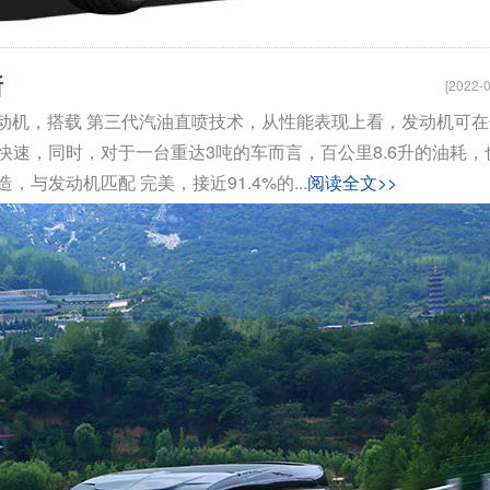
断
[2022-0
力发动机，搭载 第三代汽油直喷技术，从性能表现上看，发动机可
，起步快速，同时，对于一台重达3吨的车而言，百公里8.6升的油耗，
与发动机匹配 完美，接近91.4%的...
阅读全文>>