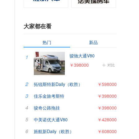
大家都在看
热门
新品
骏驰大通V80
1
￥398000
对比
2
拓锐斯特新Daily（欧胜）
￥598000
3
佳乐金旅考斯特
￥398000
4
骏奇公路拖挂
￥398000
5
中美诺优大通V80
￥428000
6
旌航新Daily（欧胜）
￥608000