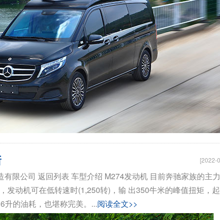
断
[2022-0
有限公司 返回列表 车型介绍 M274发动机 目前奔驰家族的主
动机可在低转速时(1,250转)，输 出350牛米的峰值扭矩，
升的油耗，也堪称完美。...
阅读全文>>