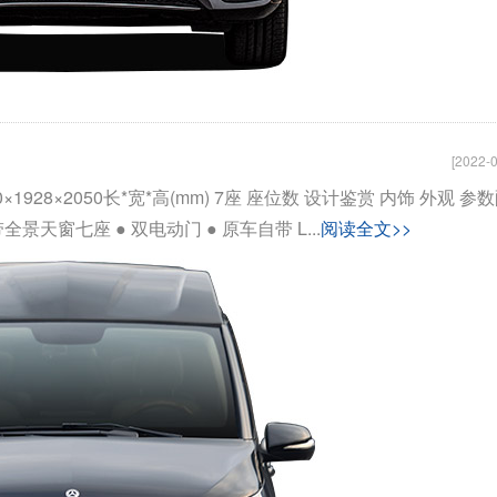
[2022-0
1928×2050长*宽*高(mm) 7座 座位数 设计鉴赏 内饰 外观 参
全景天窗七座 ● 双电动门 ● 原车自带 L...
阅读全文>>
骏驰大通V80
拓锐斯特新Daily（欧胜