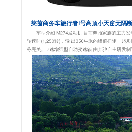
莱茵商务车旅行者Ⅰ号高顶小天窗无隔
车型介绍 M274发动机 目前奔驰家族的主
转速时(1,250转)，输 出350牛米的峰值扭矩
称完美。 7速增强型自动变速箱 由奔驰自主研发制造，