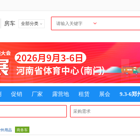
房车
全部分类
测
促销
厂家
露营地
租赁
展会
9.3-6
户外用品
商务车