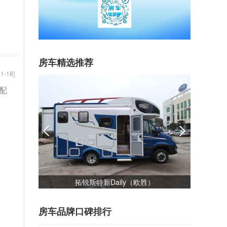
房车精选推荐
1-18]
数配
）
佳乐金旅考斯特
房车品牌口碑排行