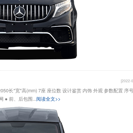
[2022-0
2050长*宽*高(mm) 7座 座位数 设计鉴赏 内饰 外观 参数配置 序号
 ● 前、后包围...
阅读全文>>