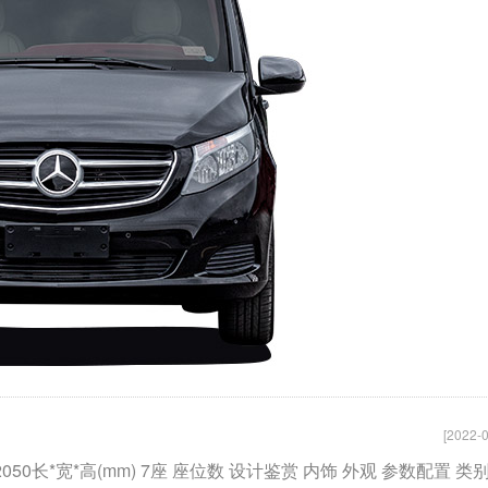
[2022-0
2050长*宽*高(mm) 7座 座位数 设计鉴赏 内饰 外观 参数配置 类别