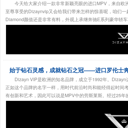
今天给大家介绍一款非常新颖亮眼的进口MPV，来自欧洲著
至尊享受的Dizaynvip又会给我们带来怎样的惊喜呢，咱们一起
Diamond颜值还是非常有料，外观上承继奔驰E系列豪华轿车
始于钻石灵感，成就钻石之冠——进口罗伦士奔驰V
Dizayn VIP是欧洲的知名品牌，成立于1992年。Diz
正如这个品牌的名字一样，用时代前沿时尚和能经得起时间
有创新和艺术，因此可以说是MPV中的劳斯莱斯。经过25年的发