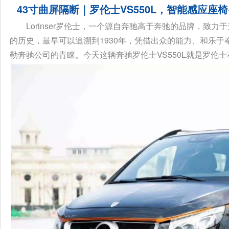
43寸曲屏隔断｜罗伦士VS550L，智能感应座
Lorinser罗伦士，一个源自奔驰高于奔驰的品牌，致
的历史，最早可以追溯到1930年，凭借出众的能力、和乐
勒奔驰公司的青睐。今天这辆奔驰罗伦士VS550L就是罗伦士在