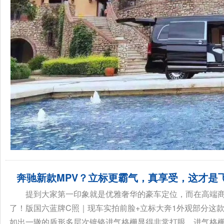
奔驰新款MPV？立标更霸气，真享受，这才是
骏驰大
提到大家第一印象就是优雅奢华的豪车定位，而在高端商
了！版国六蓝牌C照｜现车实拍前脸+立标大奔1外观部分这
如出一辙的盾形多层次镀铬进气格栅显得非常打眼。进气格栅的