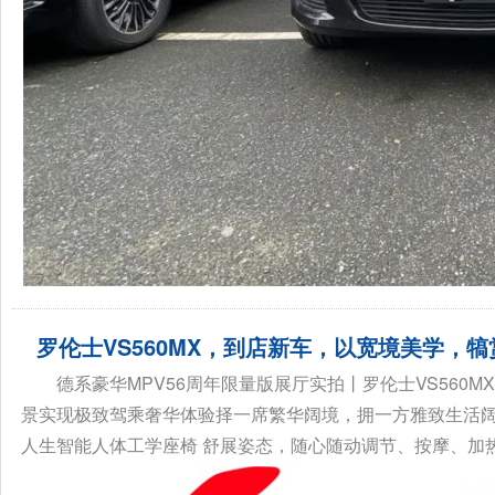
罗伦士VS560MX，到店新车，以宽境美学，
德系豪华MPV56周年限量版展厅实拍丨罗伦士VS56
景实现极致驾乘奢华体验择一席繁华阔境，拥一方雅致生活
人生智能人体工学座椅 舒展姿态，随心随动调节、按摩、加热