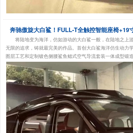
奔驰傲旋大白鲨！FULL-T全触控智能座椅+19
将陆地变为海洋，仿如游动的大白鲨一般，在陆地之上游
无限的追求，铸就最完美的作品。首创大白鲨海洋仿生动力学（
图层工艺和定制镀色侧腰鲨鱼鳃式空气导流套装一体成型锻造式