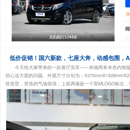
低价促销！国六新款，七座大奔，动感包围，A
今天给大家带来的一款展厅实车——奔驰商务米色内饰
担心这方面的问题。外观尺寸分别为：5370mmX1928mm
纹造型，营造的气场很强；上面再镶嵌一个双MLOGO标志，尊