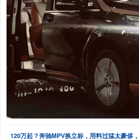
120万起？奔驰MPV换立标，用料过猛太豪侈