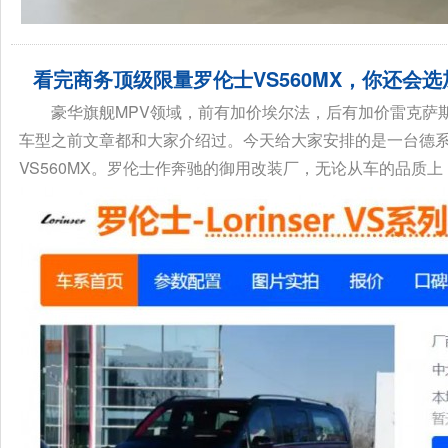
看完商务顶级限量罗伦士VS560MX，你还会
豪华旗舰MPV领域，前有加价埃尔法，后有加价雷克萨斯LM
车型之前文章都和大家介绍过。今天给大家安排的是一台德系豪
VS560MX。罗伦士作奔驰的御用改装厂，无论从车的品质上，