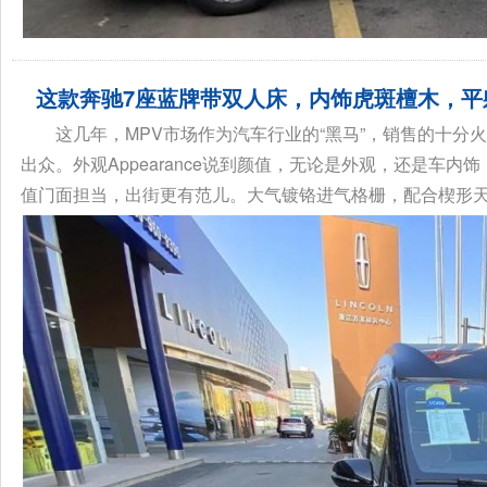
这款奔驰7座蓝牌带双人床，内饰虎斑檀木，平
这几年，MPV市场作为汽车行业的“黑马”，销售的十分火
出众。外观Appearance说到颜值，无论是外观，还是车内
值门面担当，出街更有范儿。大气镀铬进气格栅，配合楔形天使翼