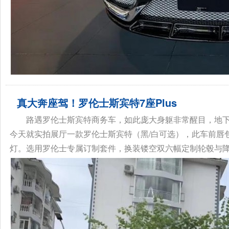
真大奔座驾！罗伦士斯宾特7座Plus
路遇罗伦士斯宾特商务车，如此庞大身躯非常醒目，地
今天就实拍展厅一款罗伦士斯宾特（黑/白可选），此车前唇
灯。选用罗伦士专属订制套件，换装镂空双六幅定制轮毂与降噪轮胎