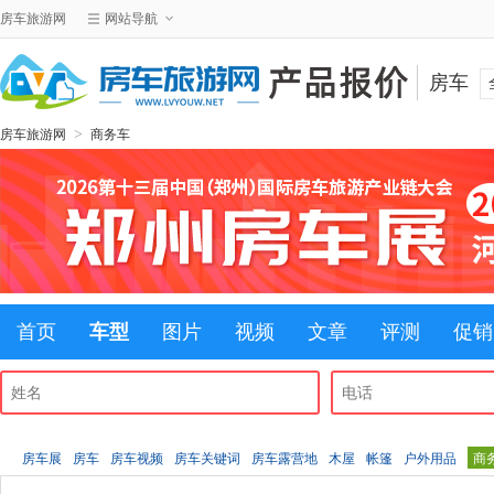
房车旅游网
网站导航
房车
>
房车旅游网
商务车
首页
车型
图片
视频
文章
评测
促销
房车展
房车
房车视频
房车关键词
房车露营地
木屋
帐篷
户外用品
商