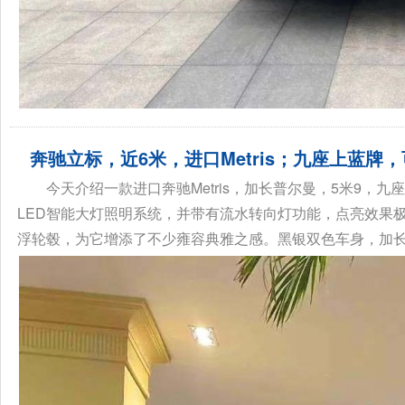
奔驰立标，近6米，进口Metris；九座上蓝牌
今天介绍一款进口奔驰Metris，加长普尔曼，5米9，
LED智能大灯照明系统，并带有流水转向灯功能，点亮效果极
浮轮毂，为它增添了不少雍容典雅之感。黑银双色车身，加长加