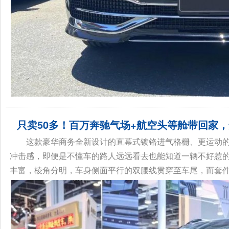
只卖50多！百万奔驰气场+航空头等舱带回家
这款豪华商务全新设计的直幕式镀铬进气格栅、更运动
冲击感，即便是不懂车的路人远远看去也能知道一辆不好惹的车。另
丰富，棱角分明，车身侧面平行的双腰线贯穿至车尾，而套件的