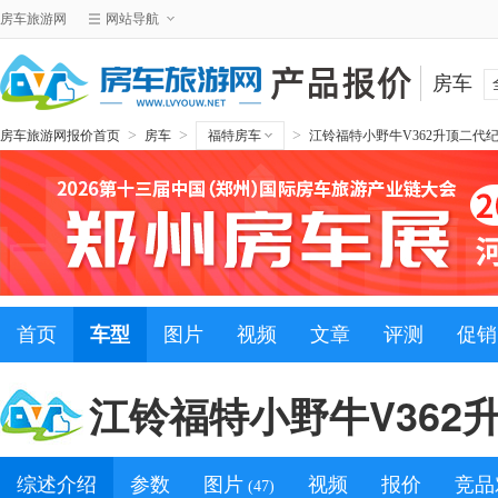
房车旅游网
网站导航
房车
>
>
>
房车旅游网报价首页
房车
福特房车
江铃福特小野牛V362升顶二代
首页
车型
图片
视频
文章
评测
促销
江铃福特小野牛V362
综述介绍
参数
图片
视频
报价
竞品
(47)