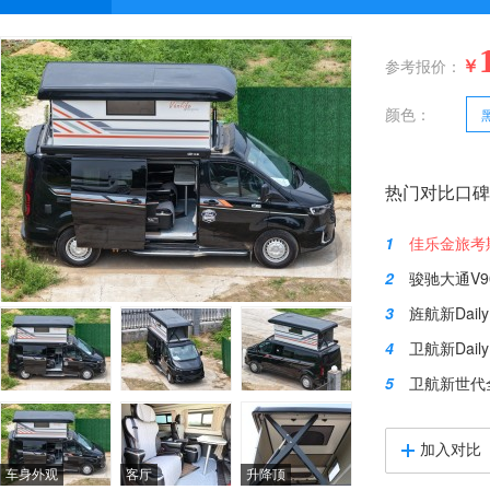
￥
参考报价：
颜色：
热门对比口碑
1
佳乐金旅考
2
骏驰大通V9
3
旌航新Dai
4
卫航新Daily
5
卫航新世代
加入对比
车身外观
客厅
升降顶