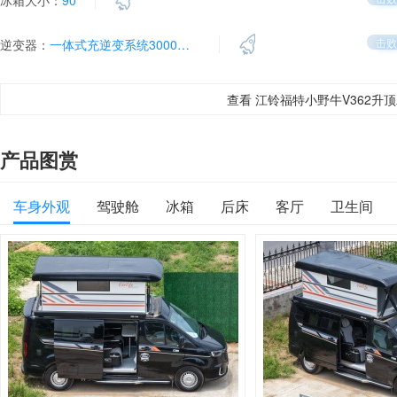
冰箱大小：
90
击败
逆变器：
一体式充逆变系统3000W（高频）
查看 江铃福特小野牛V362升
产品图赏
车身外观
驾驶舱
冰箱
后床
客厅
卫生间