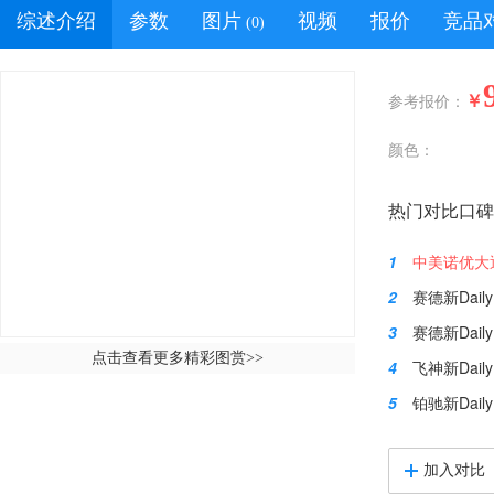
综述介绍
参数
图片
视频
报价
竞品
(0)
￥
参考报价：
颜色：
热门对比口碑
1
中美诺优大通
2
赛德新Dail
3
赛德新Daily
点击查看更多精彩图赏
>>
4
飞神新Dail
5
铂驰新Daily
加入对比