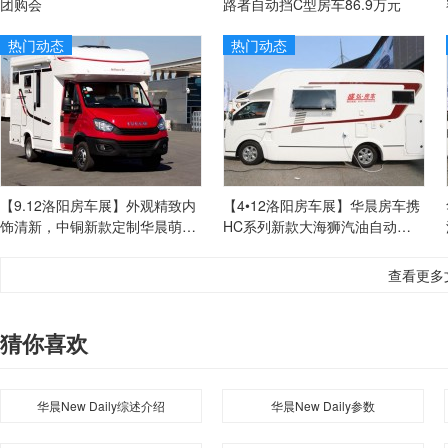
团购会
路者自动挡C型房车86.9万元
热门动态
热门动态
【9.12洛阳房车展】外观精致内
【4•12洛阳房车展】华晨房车携
饰清新，中铜新款定制华晨萌马
HC系列新款大海狮汽油自动挡
房车
房车助力展会
查看更多
猜你喜欢
华晨New Daily综述介绍
华晨New Daily参数