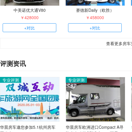
中美诺优大通V80
赛德新Daily（欧胜）
￥428000
￥458000
+对比
+对比
查看更多房车
评测资讯
专业评测
专业评测
华晨房车邀您参加5.1杭州房车
华晨房车欧洲进口Compact A寻