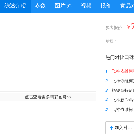
综述介绍
参数
图片
视频
报价
竞品
(0)
￥
参考报价：
颜色：
热门对比口碑
1
飞神依维柯宝
2
飞神依维柯宝
3
拓锐斯特新Daily（
点击查看更多精彩图赏
>>
4
飞神新Daily（
5
飞神依维柯
加入对比