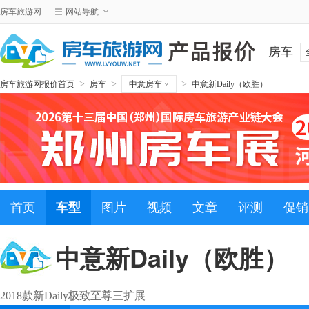
房车旅游网
网站导航
房车
>
>
>
房车旅游网报价首页
房车
中意房车
中意新Daily（欧胜）
首页
车型
图片
视频
文章
评测
促销
中意新Daily（欧胜）
2018款新Daily极致至尊三扩展