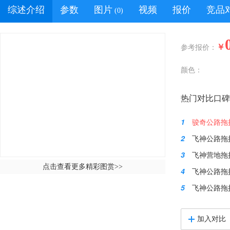
综述介绍
参数
图片
视频
报价
竞品
(0)
￥
参考报价：
颜色：
热门对比口碑
1
骏奇公路拖挂2
2
飞神公路拖挂
3
飞神营地拖挂
点击查看更多精彩图赏
>>
4
飞神公路拖挂
5
飞神公路拖挂
加入对比