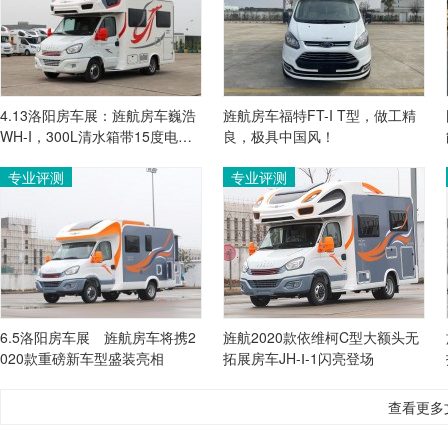
4.13洛阳房车展：旌航房车巍浩
旌航房车福特FT-I T型，做工精
WH-I，300L清水箱带15度电，
良，极具中国风！
后置纵床布局
专业评测
专业评测
6.5洛阳房车展　旌航房车将携2
旌航2020款依维柯C型大额头无
020款重磅新车型盛装亮相
拓展房车JH-Ⅰ-1闪亮登场
查看更多