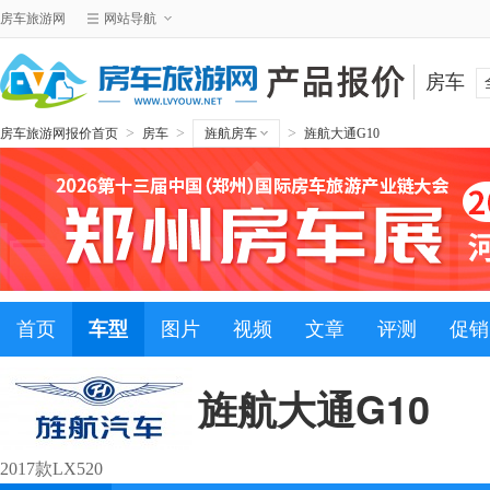
房车旅游网
网站导航
房车
>
>
>
房车旅游网报价首页
房车
旌航房车
旌航大通G10
首页
车型
图片
视频
文章
评测
促销
旌航大通G10
2017款LX520