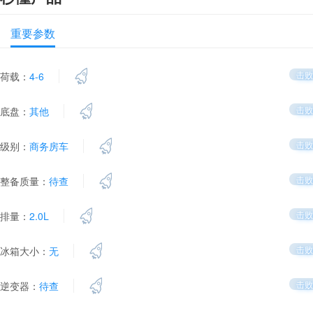
重要参数
击败
荷载：
4-6
击败
底盘：
其他
击败
级别：
商务房车
击败
整备质量：
待查
击败
排量：
2.0L
击败
冰箱大小：
无
击败
逆变器：
待查