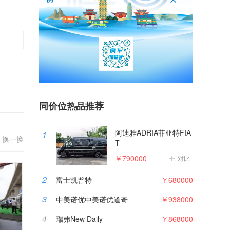
同价位热品推荐
阿迪雅ADRIA菲亚特FIA
1
换一换
T
￥790000
对比
2
富士凯普特
￥680000
3
中美诺优中美诺优道奇
￥938000
4
瑞弗New Daily
￥868000