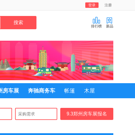
登录
注册
排行榜
新品
郑州房车展
奔驰商务车
帐篷
木屋
9.3郑州房车展报名