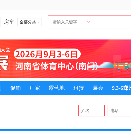
房车
全部分类
测
促销
厂家
露营地
租赁
展会
9.3-6