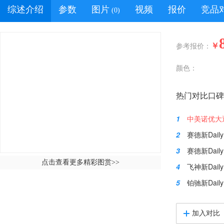
综述介绍
参数
图片
视频
报价
竞品
(0)
￥
参考报价：
颜色：
热门对比口碑
1
中美诺优大通
2
赛德新Dail
3
赛德新Daily
点击查看更多精彩图赏
>>
4
飞神新Dail
5
铂驰新Daily
加入对比