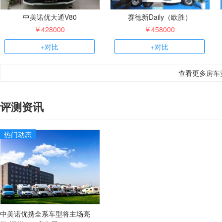
中美诺优大通V80
赛德新Daily（欧胜）
￥428000
￥458000
+对比
+对比
查看更多房车
评测资讯
热门动态
中美诺优携全系车型将主场亮