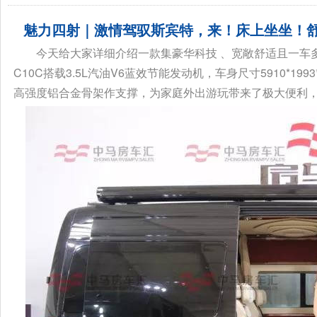
魅力四射｜激情驾驭斯宾特，来！床上坐坐！舒
今天给大家详细介绍一款集豪华科技 、宽敞舒适且一车
C10C搭载3.5L汽油V6蓝效节能发动机，车身尺寸5910*1
高强度铝合金骨架作支撑，为家庭外出游玩带来了极大便利，既