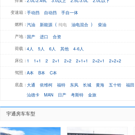
2.0L-2.49L
3.0以上
2.5L-3.0L
2.0L以下
排量：
手动挡
自动挡
手自一体
变速箱：
(
)
汽油
新能源
纯电
油电混合
柴油
燃料：
国产
进口
合资
产地：
4人
5人
6人
其他
4-6人
荷载：
1
1+1
2
2+1
2+2
2+1+1
2+2+1
2+2+2
床位：
A本
B本
C本
驾照：
大通
依维柯
福特
东风
长城
黄海
五十铃
福田
底盘：
汕德卡
MAN
日产
考斯特
金旅
宇通房车车型