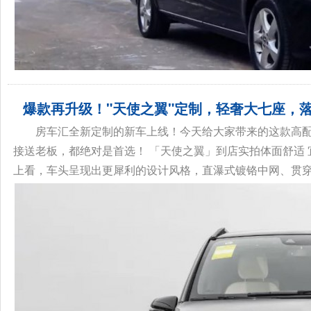
爆款再升级！"天使之翼"定制，轻奢大七座，落地
房车汇全新定制的新车上线！今天给大家带来的这款高配
接送老板，都绝对是首选！ 「天使之翼」到店实拍体面舒适 宜商
上看，车头呈现出更犀利的设计风格，直瀑式镀铬中网、贯穿式