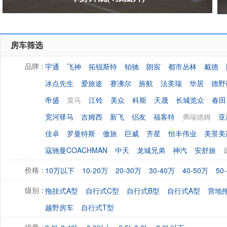
房车筛选
宇通
飞神
拓锐斯特
铂驰
朗宸
都市丛林
戴德
品牌：
冰点先生
爱旅途
赛沸尔
旌航
法美瑞
华居
德野
帝盛
菜马
江铃
美众
科斯
天晟
长城览众
春田
宽河驿马
吉姆西
新飞
侣友
福客特
弗瑞德姆
亚
佳卓
罗曼特斯
傲旅
巨威
齐星
恒丰伟业
美景美
寇驰曼COACHMAN
中天
龙城兄弟
神汽
安舒旅
10万以下
10-20万
20-30万
30-40万
40-50万
50
价格：
拖挂式A型
自行式C型
自行式B型
自行式A型
营地
级别：
越野房车
自行式T型