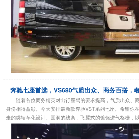
奔驰七座首选，VS680气质出众、商务百搭，
随着各位商务精英对出行座驾的要求提高，气质出众、
身份相得益彰。今天安排最新款奔驰VST系列七座。希望你在
走的类轿车化设计。圆润的线条，飞翼式的镀铬进气格栅，以及修