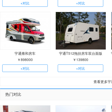
+对比
+对比
宇通雍和房车
宇通T512拖挂房车双台面版
￥898000
￥139800
+对比
+对比
查看更多宇
热门对比