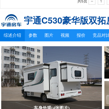
共5页
‹‹
1
宇通C530豪华版双拓
综述介绍
参数
图片
视频
报价
竞品对
车身外观(4张图片)