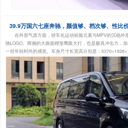
39.9万国六七座奔驰，颜值够、档次够、性比
在外形气质方面，轿车化运动前脸元素与MPV的沉稳外
驰LOGO。两侧的大曲面楔形鹰眼大灯，也是极具冲击力，
一丝年轻时尚的感觉。车身尺寸长宽高分别是：5370×1928×18