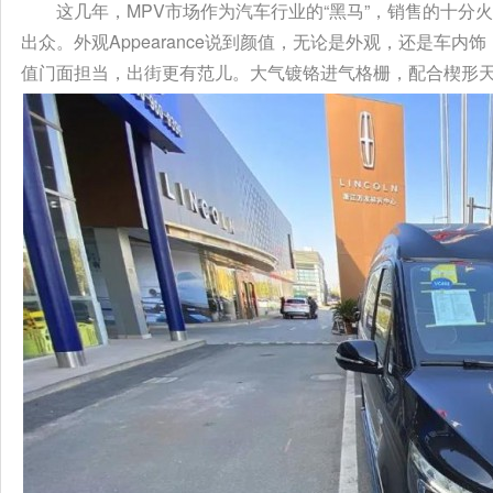
这几年，MPV市场作为汽车行业的“黑马”，销售的十分火
出众。外观Appearance说到颜值，无论是外观，还是车内
值门面担当，出街更有范儿。大气镀铬进气格栅，配合楔形天使翼