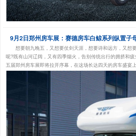
9月2日郑州房车展：赛德房车白鲸系列纵置子母
想要朝九晚五，又想要仗剑天涯，想要诗和远方，又想
呢?既有山河辽阔，又有四季烟火，告别传统出行的拥挤和疲
五届郑州房车展即将拉开序幕，在这场长达四天的房车盛宴上，