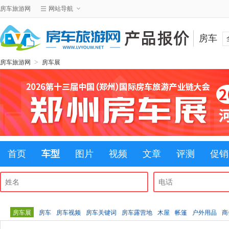
房车旅游网
网站导航
房车
>
房车旅游网
房车展
首页
车型
图片
视频
文章
评测
促销
房车展
房车
房车视频
房车关键词
房车露营地
木屋
帐篷
户外用品
商