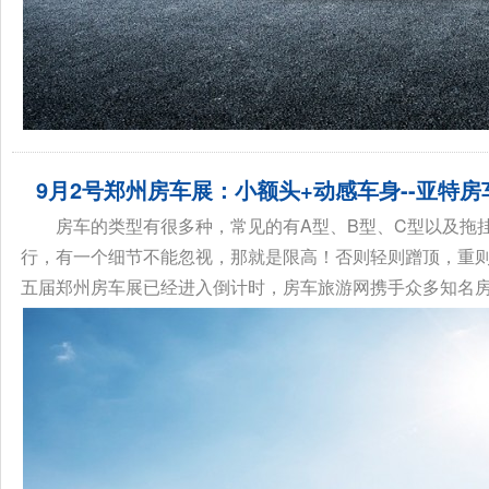
9月2号郑州房车展：小额头+动感车身--亚特房
房车的类型有很多种，常见的有A型、B型、C型以及拖
行，有一个细节不能忽视，那就是限高！否则轻则蹭顶，重则
五届郑州房车展已经进入倒计时，房车旅游网携手众多知名房车