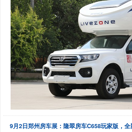
9月2日郑州房车展：隆翠房车C658玩家版，