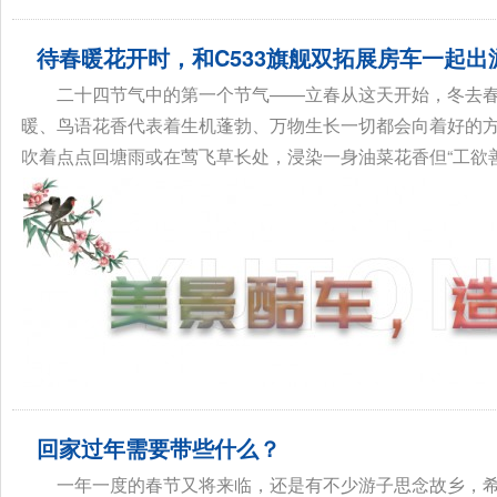
待春暖花开时，和C533旗舰双拓展房车一起出
二十四节气中的第一个节气——立春从这天开始，冬去
暖、鸟语花香代表着生机蓬勃、万物生长一切都会向着好的
吹着点点回塘雨或在莺飞草长处，浸染一身油菜花香但“工欲善其
回家过年需要带些什么？
一年一度的春节又将来临，还是有不少游子思念故乡，