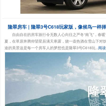
隆翠房车 | 隆翠3号C618玩家版，像候鸟一样
自由自在的房车旅行令无数人心向往之严冬“南飞”，春暖
夏，在草原奔腾仰望星辰满天寒露，烧一壶热酒在雪山下对
途的美景这是每一个房车人的梦想也是隆翠3号C618玩...
阅读