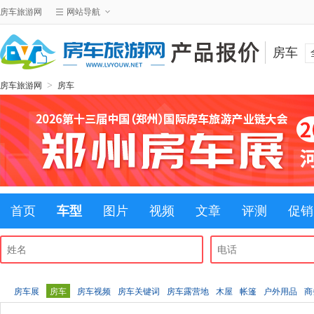
房车旅游网
网站导航
房车
>
房车旅游网
房车
首页
车型
图片
视频
文章
评测
促销
房车展
房车
房车视频
房车关键词
房车露营地
木屋
帐篷
户外用品
商