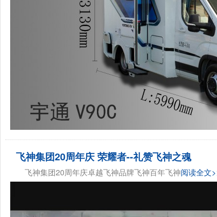
飞神集团20周年庆 荣耀者--礼赞飞神之魂
飞神集团20周年庆卓越飞神品牌飞神百年飞神
阅读全文>