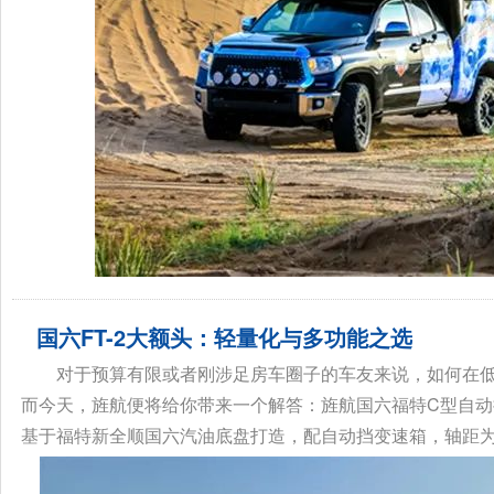
国六FT-2大额头：轻量化与多功能之选
对于预算有限或者刚涉足房车圈子的车友来说，如何在
而今天，旌航便将给你带来一个解答：旌航国六福特C型自动挡 FT
基于福特新全顺国六汽油底盘打造，配自动挡变速箱，轴距为293