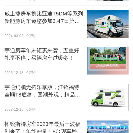
威士捷房车携比亚迪T5DM等系列
新能源房车邀您参加3月7日第八
届郑州国际房车展
2024-03-03
0
评论
宇通房车年末钜惠来袭，五重好
礼享不停，买辆房车过暖冬！
2023-12-18
0
评论
宇通鲲鹏无拓乐享版，江铃福特
全顺T8底盘，国潮外观，精品内
饰
2023-12-15
0
评论
拓锐斯特房车2023年最后一波福
利来了！年终冲量！8台现车秒杀