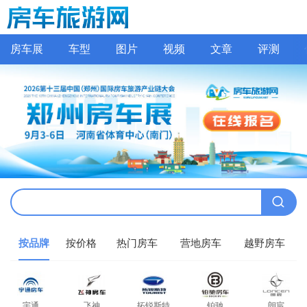
房车展
车型
图片
视频
文章
评测
按品牌
按价格
热门房车
营地房车
越野房车
宇通
飞神
拓锐斯特
铂驰
朗宸