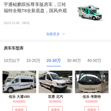
宇通鲲鹏双拓尊享版房车，江铃
福特全顺T8全新底盘，国风外观
2023-12-08
0
评论
加载更多
房车车型库
10万以下
10-20万
20-30万
30-40万
40-50万
5
佳乐 大通V80
双景 北汽
佳乐 考斯特
¥268000
¥298000
¥298000
询底价
询底价
询底价