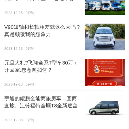
价！！手慢无！！！
2023-12-15
0
评论
V90短轴和长轴相差就这么大吗？
真是颠覆我的想象力
2023-12-13
0
评论
元旦大礼?飞翔全系T型车30万＋
开回家,您意向如何？
2023-12-13
0
评论
宇通的鲲鹏全能商旅房车，宜商
宜旅、江铃福特全顺T8全新底盘
2023-12-08
0
评论