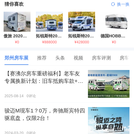
猜你喜欢
换一换
傲旅 2020金旅国六海狮房车
拓锐斯特2021款进口依维柯房车
拓锐斯特2021款 福特T型锐典版房车
德国HOBBY拖挂房车豪华版
¥0
¥888000
¥428000
¥0
郑州房车展
推荐
头条
视频
房车评测
房车生
【赛沸尔房车重磅福利】老车友
专属换新计划：旧车抵购车款+额
外补贴，房车生活轻松升级！
2025-08-14
0
评论
骏迈M现车1？0万，奔驰斯宾特四
驱底盘，仅限2台！
2024-03-20
0
评论