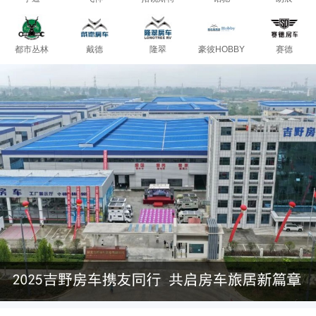
都市丛林
戴德
隆翠
豪彼HOBBY
赛德