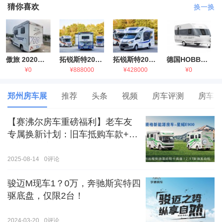
猜你喜欢
换一换
傲旅 2020金旅国六海狮房车
拓锐斯特2021款进口依维柯房车
拓锐斯特2021款 福特T型锐典版房车
德国HOBBY拖挂房车豪华版
¥0
¥888000
¥428000
¥0
郑州房车展
推荐
头条
视频
房车评测
房车生
【赛沸尔房车重磅福利】老车友
专属换新计划：旧车抵购车款+额
外补贴，房车生活轻松升级！
2025-08-14
0
评论
骏迈M现车1？0万，奔驰斯宾特四
驱底盘，仅限2台！
2024-03-20
0
评论