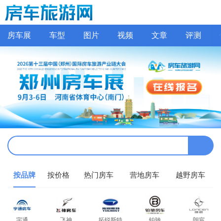
房车展
车型
图片
视频
文章
评测
按品牌
按价格
热门房车
营地房车
越野房车
宇通
飞神
拓锐斯特
铂驰
朗宸