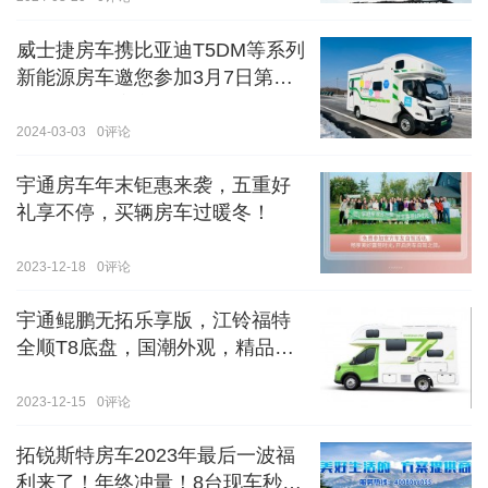
威士捷房车携比亚迪T5DM等系列
新能源房车邀您参加3月7日第八
届郑州国际房车展
2024-03-03
0
评论
宇通房车年末钜惠来袭，五重好
礼享不停，买辆房车过暖冬！
2023-12-18
0
评论
宇通鲲鹏无拓乐享版，江铃福特
全顺T8底盘，国潮外观，精品内
饰
2023-12-15
0
评论
拓锐斯特房车2023年最后一波福
利来了！年终冲量！8台现车秒杀