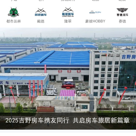
都市丛林
戴德
隆翠
豪彼HOBBY
赛德