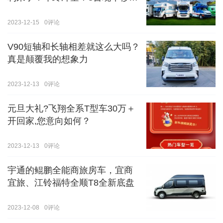
价！！手慢无！！！
2023-12-15
0
评论
V90短轴和长轴相差就这么大吗？
真是颠覆我的想象力
2023-12-13
0
评论
元旦大礼?飞翔全系T型车30万＋
开回家,您意向如何？
2023-12-13
0
评论
宇通的鲲鹏全能商旅房车，宜商
宜旅、江铃福特全顺T8全新底盘
2023-12-08
0
评论