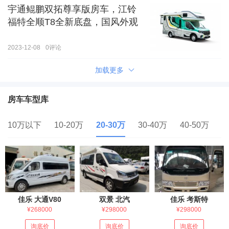
宇通鲲鹏双拓尊享版房车，江铃
福特全顺T8全新底盘，国风外观
2023-12-08
0
评论
加载更多
房车车型库
10万以下
10-20万
20-30万
30-40万
40-50万
5
佳乐 大通V80
双景 北汽
佳乐 考斯特
¥268000
¥298000
¥298000
询底价
询底价
询底价