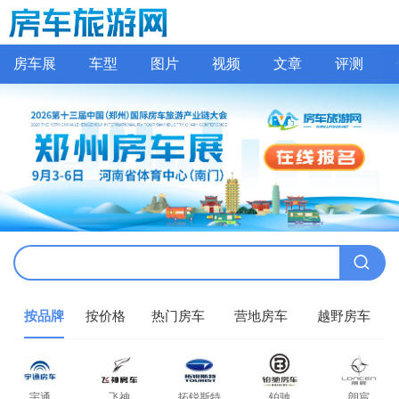
房车展
车型
图片
视频
文章
评测
按品牌
按价格
热门房车
营地房车
越野房车
宇通
飞神
拓锐斯特
铂驰
朗宸