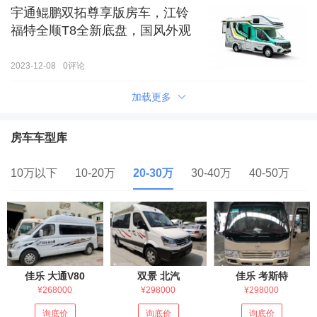
宇通鲲鹏双拓尊享版房车，江铃
福特全顺T8全新底盘，国风外观
2023-12-08
0
评论
加载更多
房车车型库
10万以下
10-20万
20-30万
30-40万
40-50万
5
佳乐 大通V80
双景 北汽
佳乐 考斯特
¥268000
¥298000
¥298000
询底价
询底价
询底价