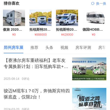
猜你喜欢
换一换
傲旅 2020金旅国六海狮房车
拓锐斯特2021款进口依维柯房车
拓锐斯特2021款 福特T型锐典版房车
德国HOBBY拖挂房车豪华版
¥0
¥888000
¥428000
¥0
郑州房车展
推荐
头条
视频
房车评测
房车生
【赛沸尔房车重磅福利】老车友
专属换新计划：旧车抵购车款+额
外补贴，房车生活轻松升级！
2025-08-14
0
评论
骏迈M现车1？0万，奔驰斯宾特四
驱底盘，仅限2台！
2024-03-20
0
评论