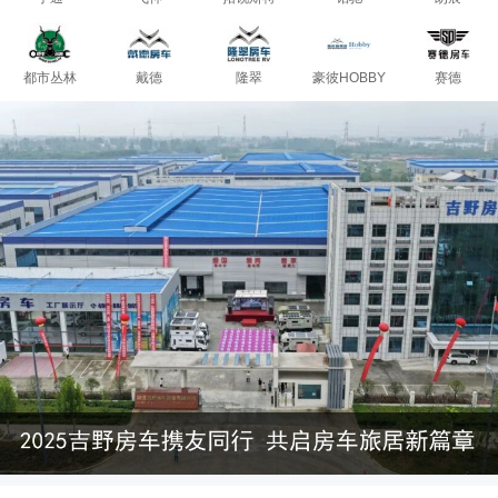
都市丛林
戴德
隆翠
豪彼HOBBY
赛德