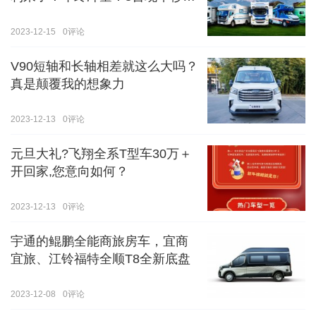
价！！手慢无！！！
2023-12-15
0
评论
V90短轴和长轴相差就这么大吗？
真是颠覆我的想象力
2023-12-13
0
评论
元旦大礼?飞翔全系T型车30万＋
开回家,您意向如何？
2023-12-13
0
评论
宇通的鲲鹏全能商旅房车，宜商
宜旅、江铃福特全顺T8全新底盘
2023-12-08
0
评论