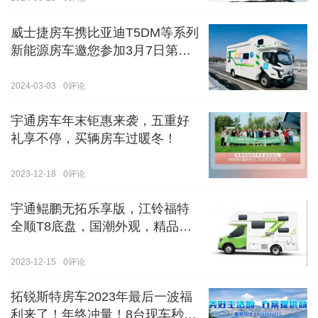
威士捷房车携比亚迪T5DM等系列
新能源房车邀您参加3月7日第八
届郑州国际房车展
2024-03-03
0
评论
宇通房车年末钜惠来袭，五重好
礼享不停，买辆房车过暖冬！
2023-12-18
0
评论
宇通鲲鹏无拓乐享版，江铃福特
全顺T8底盘，国潮外观，精品内
饰
2023-12-15
0
评论
拓锐斯特房车2023年最后一波福
利来了！年终冲量！8台现车秒杀