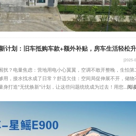
新计划：旧车抵购车款+额外补贴，房车生活轻松
[2025-0
困扰？电量焦虑：营地用电小心翼翼，空调不敢开整晚，生怕第
够用，接水找水成了日常？舒适欠佳：空间局促伸展不开，储物
身打造"无忧焕新"计划，让这些问题统统成为过去！用您...
阅
骏驰大通V80
拓锐斯特新Daily（欧胜