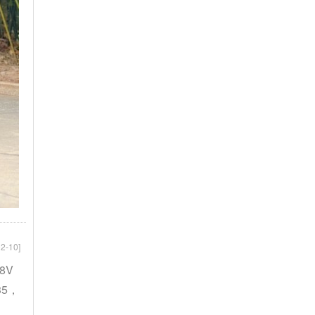
2-10]
8V
35，