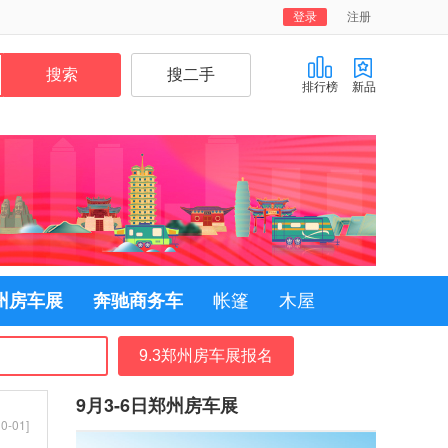
登录
注册
排行榜
新品
郑州房车展
奔驰商务车
帐篷
木屋
9.3郑州房车展报名
9月3-6日郑州房车展
0-01]