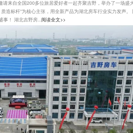
司邀请来自全国200多位旅居爱好者一起齐聚吉野，举办了一场盛
，质造标杆”为核心主张，用全新产品为湖北房车行业实力发声。 
！ 湖北吉野房...
阅读全文>>