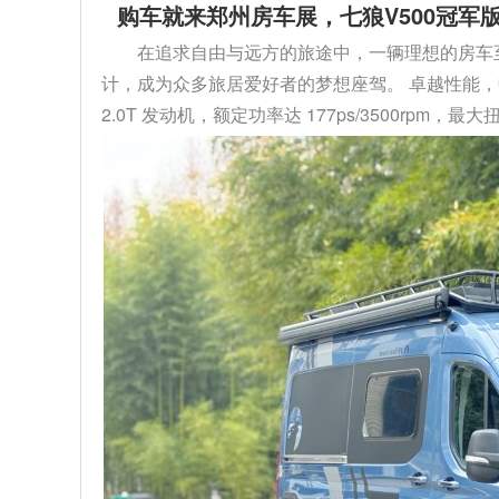
购车就来郑州房车展，七狼V500冠军版
在追求自由与远方的旅途中，一辆理想的房车至关
计，成为众多旅居爱好者的梦想座驾。 卓越性能，
2.0T 发动机，额定功率达 177ps/3500rpm，最大扭矩 4