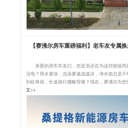
【赛沸尔房车重磅福利】老车友专属换
级！...
亲爱的房车车友们，您是否还在为这些烦恼而
没电？用水紧张：洗澡要速战速决，净水箱总是不
到处将就，长途旅行腰酸背痛？现在，赛沸尔为您量
文>>