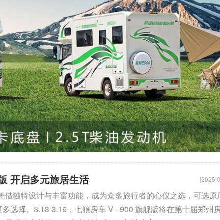
旗舰版 开启多元旅居生活
[2025-0
旗舰版 凭借独特设计与丰富功能，成为众多旅行者的心仪之选，可选原
择。3.13-3.16，七狼房车 V - 900 旗舰版将在第十届郑州