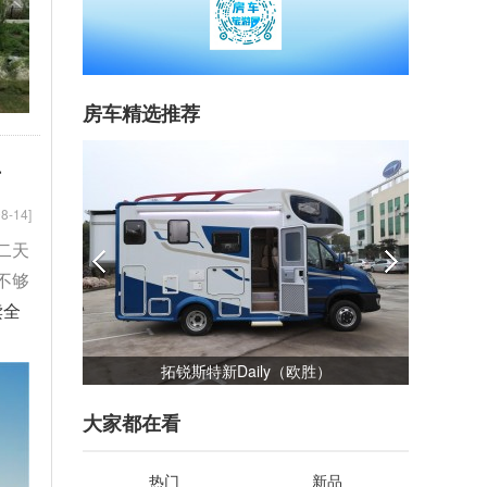
房车精选推荐
升
8-14]
二天
不够
读全
）
佳乐金旅考斯特
大家都在看
热门
新品