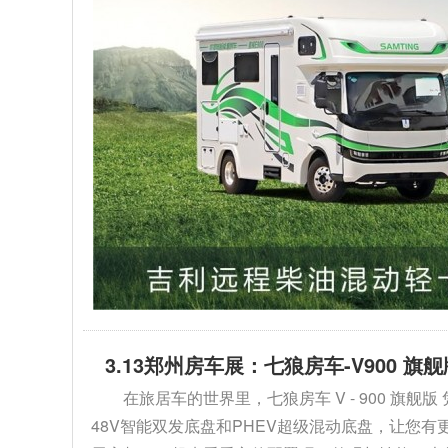
3.13郑州房车展：七狼房车-V900 
在旅居车的世界里，七狼房车 V - 900 
48V智能双发底盘和PHEV超级混动底盘，让您有更多选