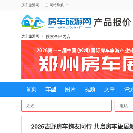
房车旅游网
网站导航
搜索全部内容
>
房车旅游网
首页
车型
图片
视频
文章
评
2025吉野房车携友同行 共启房车旅居