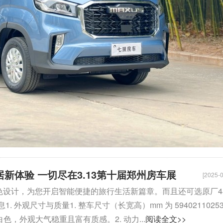
居新体验 一切尽在3.13第十届郑州房车展
[2025-0
置和出色设计，为您开启智能便捷的旅行生活新篇章。而且还可选原厂4
观尺寸与质量1. 整车尺寸（长宽高）mm 为 5940211025
白色，外观大气稳重且富有质感。2. 动力...
阅读全文>>