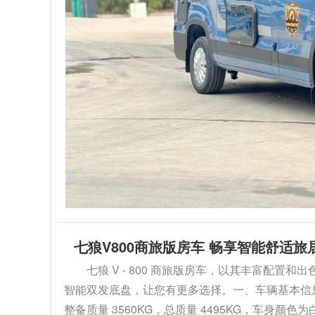
七狼V800商旅版房车 畅享智能舒适旅
七狼 V - 800 商旅版房车，以其丰富配
智能双发底盘，让您有更多选择。一、车辆基本信息1. 外
整备质量 3560KG，总质量 4495KG，车身颜色为