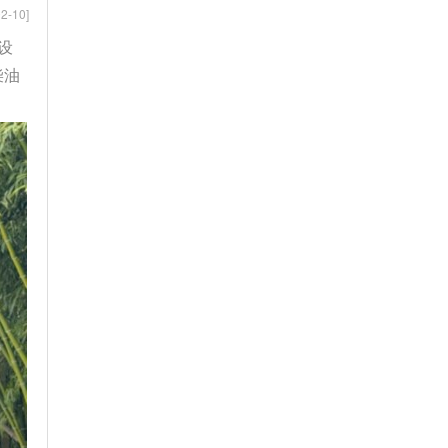
2-10]
设
柴油