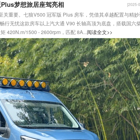
Plus梦想旅居座驾亮相
[2025-0
重要。七狼V500 冠军版 Plus 房车，凭借其卓越配置与精妙
畅行无忧这款房车以上汽大通 V90 长轴高顶为底盘，搭载国六
20N.m/1500 - 2600rpm，匹配 8A...
阅读全文>>