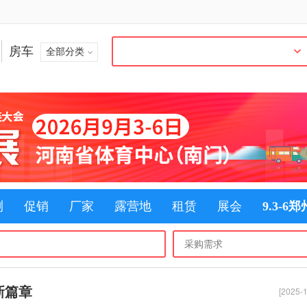
房车
全部分类
测
促销
厂家
露营地
租赁
展会
9.3-6
新篇章
[2025-1