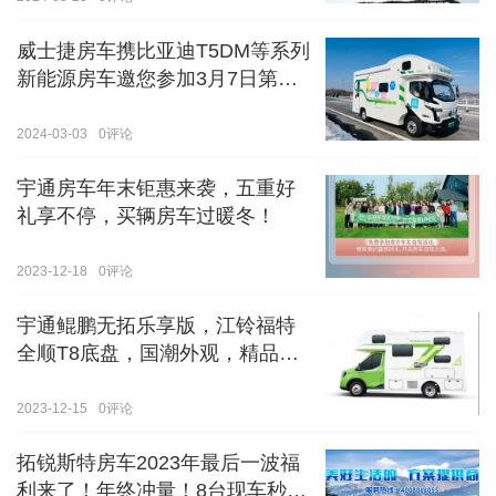
威士捷房车携比亚迪T5DM等系列
新能源房车邀您参加3月7日第八
届郑州国际房车展
2024-03-03
0
评论
宇通房车年末钜惠来袭，五重好
礼享不停，买辆房车过暖冬！
2023-12-18
0
评论
宇通鲲鹏无拓乐享版，江铃福特
全顺T8底盘，国潮外观，精品内
饰
2023-12-15
0
评论
拓锐斯特房车2023年最后一波福
利来了！年终冲量！8台现车秒杀