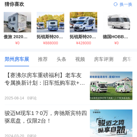
猜你喜欢
换一换
傲旅 2020金旅国六海狮房车
拓锐斯特2021款进口依维柯房车
拓锐斯特2021款 福特T型锐典版房车
德国HOBBY拖挂房车豪华版
¥0
¥888000
¥428000
¥0
郑州房车展
推荐
头条
视频
房车评测
房车生
【赛沸尔房车重磅福利】老车友
专属换新计划：旧车抵购车款+额
外补贴，房车生活轻松升级！
2025-08-14
0
评论
骏迈M现车1？0万，奔驰斯宾特四
驱底盘，仅限2台！
2024-03-20
0
评论