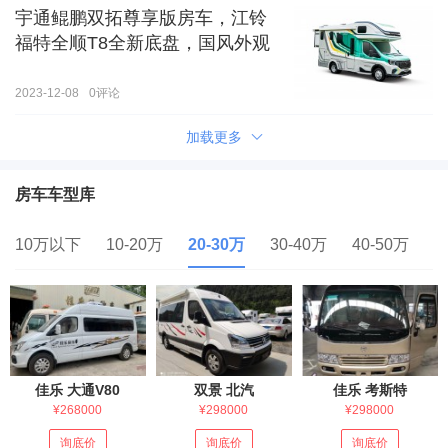
宇通鲲鹏双拓尊享版房车，江铃
福特全顺T8全新底盘，国风外观
2023-12-08
0
评论
加载更多
房车车型库
10万以下
10-20万
20-30万
30-40万
40-50万
5
佳乐 大通V80
双景 北汽
佳乐 考斯特
¥268000
¥298000
¥298000
询底价
询底价
询底价