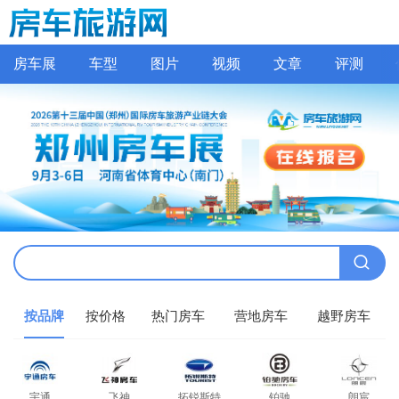
房车展
车型
图片
视频
文章
评测
按品牌
按价格
热门房车
营地房车
越野房车
宇通
飞神
拓锐斯特
铂驰
朗宸