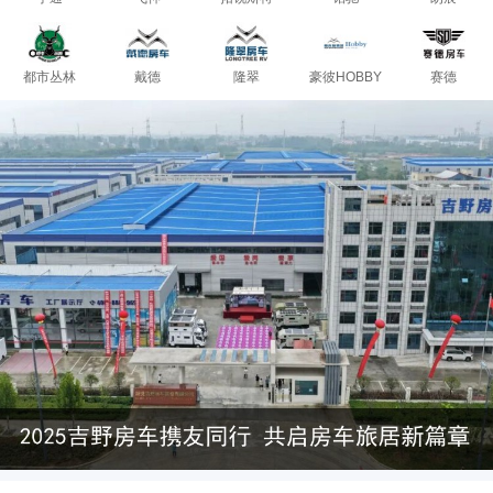
都市丛林
戴德
隆翠
豪彼HOBBY
赛德