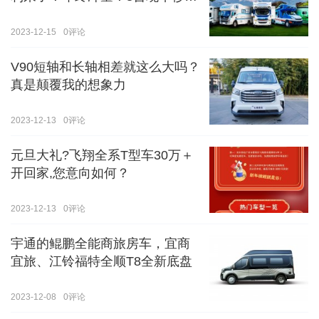
价！！手慢无！！！
2023-12-15
0
评论
V90短轴和长轴相差就这么大吗？
真是颠覆我的想象力
2023-12-13
0
评论
元旦大礼?飞翔全系T型车30万＋
开回家,您意向如何？
2023-12-13
0
评论
宇通的鲲鹏全能商旅房车，宜商
宜旅、江铃福特全顺T8全新底盘
2023-12-08
0
评论