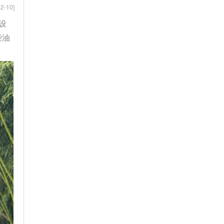
2-10]
设
柴油