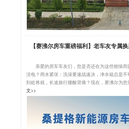
【赛沸尔房车重磅福利】老车友专属换
级！...
亲爱的房车车友们，您是否还在为这些烦恼而
没电？用水紧张：洗澡要速战速决，净水箱总是不
到处将就，长途旅行腰酸背痛？现在，赛沸尔为您量
文>>