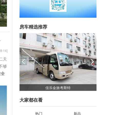
房车精选推荐
升
8-14]
二天
不够
读全
佳乐金旅考斯特
大家都在看
热门
新品