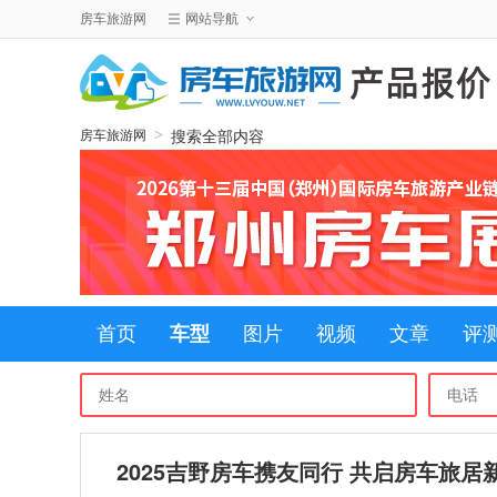
房车旅游网
网站导航
搜索全部内容
>
房车旅游网
首页
车型
图片
视频
文章
评
2025吉野房车携友同行 共启房车旅居