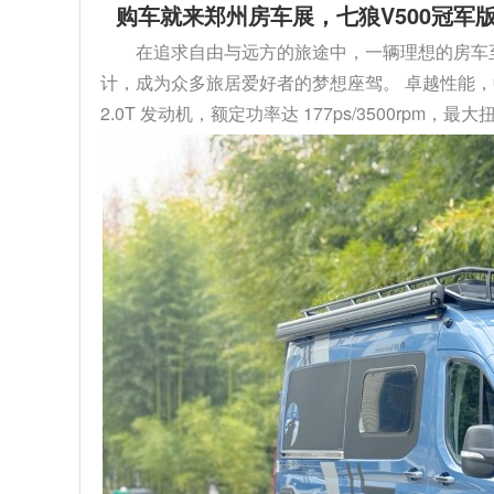
购车就来郑州房车展，七狼V500冠军版
在追求自由与远方的旅途中，一辆理想的房车至关
计，成为众多旅居爱好者的梦想座驾。 卓越性能，
2.0T 发动机，额定功率达 177ps/3500rpm，最大扭矩 4