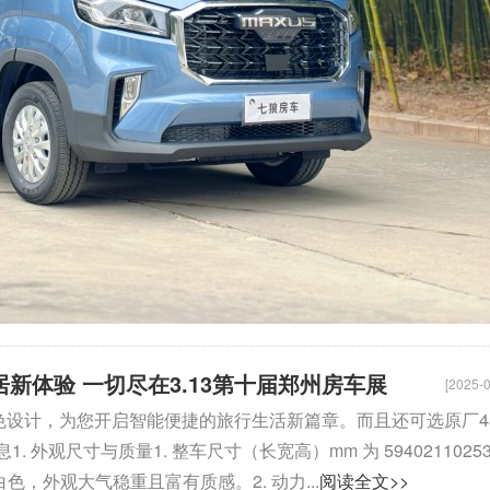
居新体验 一切尽在3.13第十届郑州房车展
[2025-0
置和出色设计，为您开启智能便捷的旅行生活新篇章。而且还可选原厂4
观尺寸与质量1. 整车尺寸（长宽高）mm 为 5940211025
白色，外观大气稳重且富有质感。2. 动力...
阅读全文>>