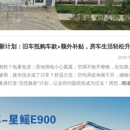
新计划：旧车抵购车款+额外补贴，房车生活轻松
[2025-0
困扰？电量焦虑：营地用电小心翼翼，空调不敢开整晚，生怕第
够用，接水找水成了日常？舒适欠佳：空间局促伸展不开，储物
身打造"无忧焕新"计划，让这些问题统统成为过去！用您...
阅
骏驰大通V80
拓锐斯特新Daily（欧胜）