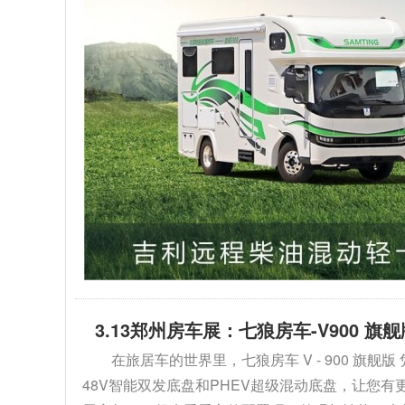
3.13郑州房车展：七狼房车-V900 
在旅居车的世界里，七狼房车 V - 900 
48V智能双发底盘和PHEV超级混动底盘，让您有更多选