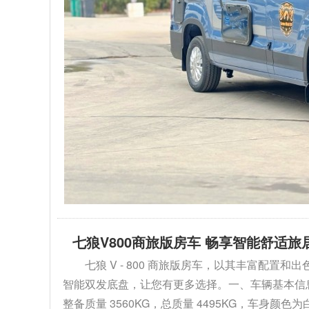
七狼V800商旅版房车 畅享智能舒适旅
七狼 V - 800 商旅版房车，以其丰富配
智能双发底盘，让您有更多选择。一、车辆基本信息1. 外
整备质量 3560KG，总质量 4495KG，车身颜色为