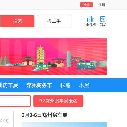
登录
注册
排行榜
新品
郑州房车展
奔驰商务车
帐篷
木屋
9.3郑州房车展报名
9月3-6日郑州房车展
0-01]