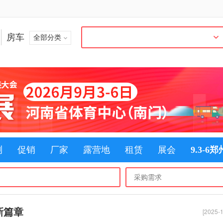
房车
全部分类
测
促销
厂家
露营地
租赁
展会
9.3-6
新篇章
[2025-1