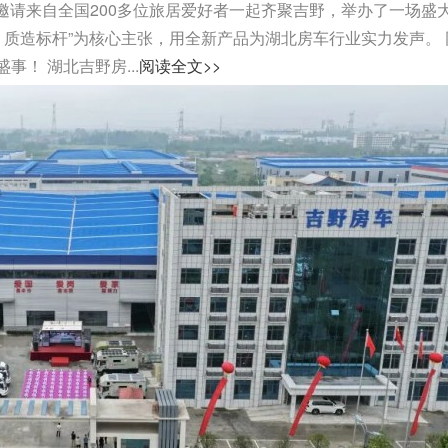
司邀请来自全国200多位旅居爱好者一起齐聚吉野，举办了一场盛
，质造标杆”为核心主张，用全新产品为湖北房车行业实力发声。 
！ 湖北吉野房...
阅读全文>>