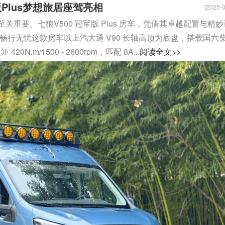
Plus梦想旅居座驾亮相
[2025-0
重要。七狼V500 冠军版 Plus 房车，凭借其卓越配置与精妙
畅行无忧这款房车以上汽大通 V90 长轴高顶为底盘，搭载国六
20N.m/1500 - 2600rpm，匹配 8A...
阅读全文>>