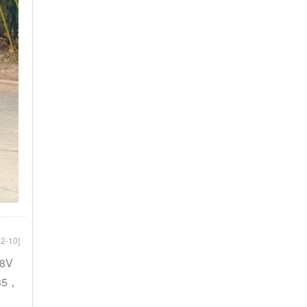
2-10]
8V
35，