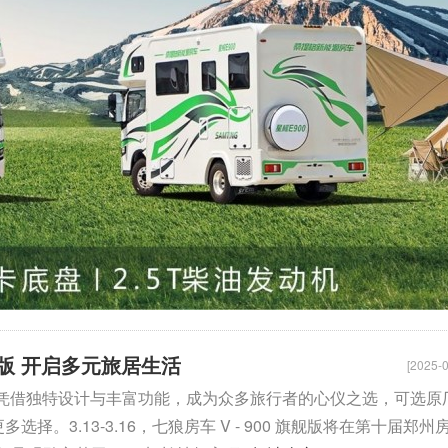
旗舰版 开启多元旅居生活
[2025-0
旗舰版 凭借独特设计与丰富功能，成为众多旅行者的心仪之选，可选原
择。3.13-3.16，七狼房车 V - 900 旗舰版将在第十届郑州