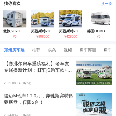
猜你喜欢
换一换
傲旅 2020金旅国六海狮房车
拓锐斯特2021款进口依维柯房车
拓锐斯特2021款 福特T型锐典版房车
德国HOBBY拖挂房车豪华版
¥0
¥888000
¥428000
¥0
郑州房车展
推荐
头条
视频
房车评测
房车生
【赛沸尔房车重磅福利】老车友
专属换新计划：旧车抵购车款+额
外补贴，房车生活轻松升级！
2025-08-14
0
评论
骏迈M现车1？0万，奔驰斯宾特四
驱底盘，仅限2台！
2024-03-20
0
评论