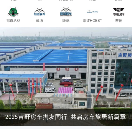
都市丛林
戴德
隆翠
豪彼HOBBY
赛德