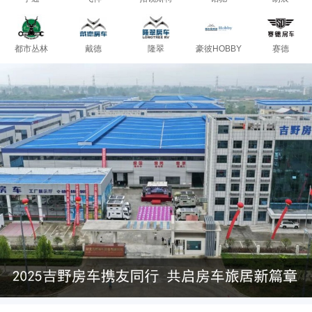
都市丛林
戴德
隆翠
豪彼HOBBY
赛德