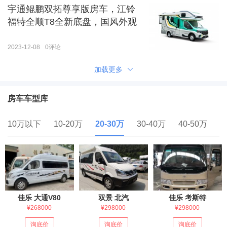
宇通鲲鹏双拓尊享版房车，江铃
福特全顺T8全新底盘，国风外观
2023-12-08
0
评论
加载更多
房车车型库
10万以下
10-20万
20-30万
30-40万
40-50万
5
佳乐 大通V80
双景 北汽
佳乐 考斯特
¥268000
¥298000
¥298000
询底价
询底价
询底价