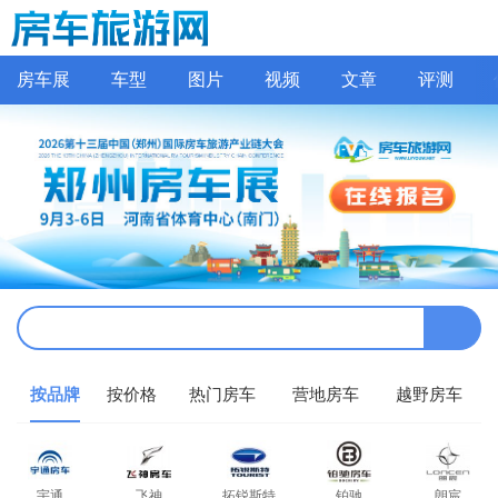
房车展
车型
图片
视频
文章
评测
按品牌
按价格
热门房车
营地房车
越野房车
宇通
飞神
拓锐斯特
铂驰
朗宸