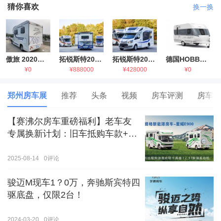
猜你喜欢
换一换
傲旅 2020金旅国六海狮房车
拓锐斯特2021款进口依维柯房车
拓锐斯特2021款 福特T型锐典版房车
德国HOBBY拖挂房车豪华版
¥0
¥888000
¥428000
¥0
郑州房车展
推荐
头条
视频
房车评测
房车生
【赛沸尔房车重磅福利】老车友
专属换新计划：旧车抵购车款+额
外补贴，房车生活轻松升级！
2025-08-14
0
评论
骏迈M现车1？0万，奔驰斯宾特四
驱底盘，仅限2台！
2024-03-20
0
评论