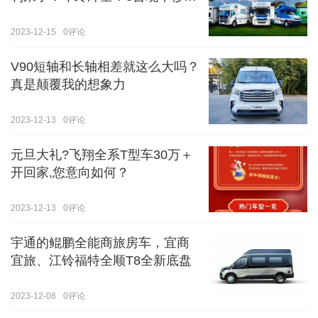
价！！手慢无！！！
2023-12-15
0
评论
V90短轴和长轴相差就这么大吗？
真是颠覆我的想象力
2023-12-13
0
评论
元旦大礼?飞翔全系T型车30万＋
开回家,您意向如何？
2023-12-13
0
评论
宇通的鲲鹏全能商旅房车，宜商
宜旅、江铃福特全顺T8全新底盘
2023-12-08
0
评论