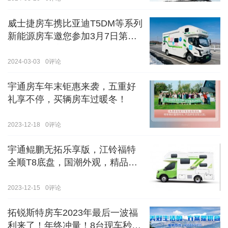
威士捷房车携比亚迪T5DM等系列
新能源房车邀您参加3月7日第八
届郑州国际房车展
2024-03-03
0
评论
宇通房车年末钜惠来袭，五重好
礼享不停，买辆房车过暖冬！
2023-12-18
0
评论
宇通鲲鹏无拓乐享版，江铃福特
全顺T8底盘，国潮外观，精品内
饰
2023-12-15
0
评论
拓锐斯特房车2023年最后一波福
利来了！年终冲量！8台现车秒杀