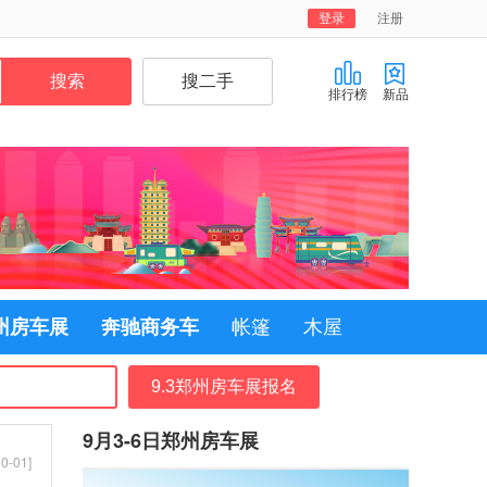
登录
注册
排行榜
新品
郑州房车展
奔驰商务车
帐篷
木屋
9.3郑州房车展报名
9月3-6日郑州房车展
0-01]