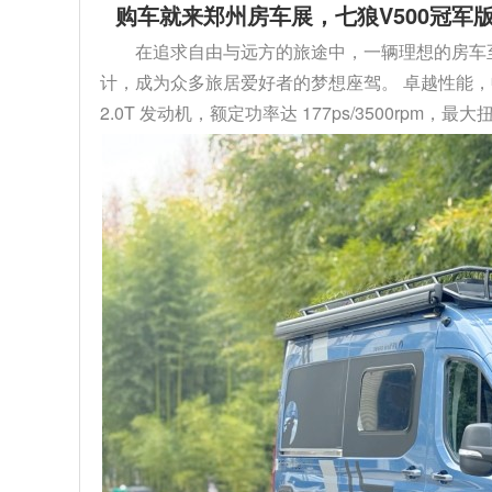
购车就来郑州房车展，七狼V500冠军版
在追求自由与远方的旅途中，一辆理想的房车至关
计，成为众多旅居爱好者的梦想座驾。 卓越性能，
2.0T 发动机，额定功率达 177ps/3500rpm，最大扭矩 4