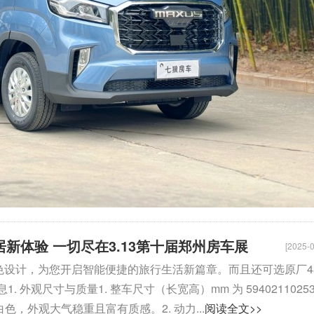
居新体验 一切尽在3.13第十届郑州房车展
[2025-0
置和出色设计，为您开启智能便捷的旅行生活新篇章。而且还可选原厂4
观尺寸与质量1. 整车尺寸（长宽高）mm 为 5940211025
白色，外观大气稳重且富有质感。2. 动力...
阅读全文>>