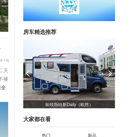
房车精选推荐
升
8-14]
二天
不够
读全
）
佳乐金旅考斯特
大家都在看
热门
新品