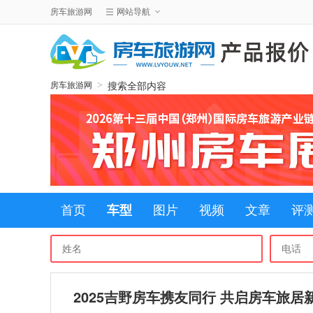
房车旅游网
网站导航
搜索全部内容
>
房车旅游网
首页
车型
图片
视频
文章
评
2025吉野房车携友同行 共启房车旅居