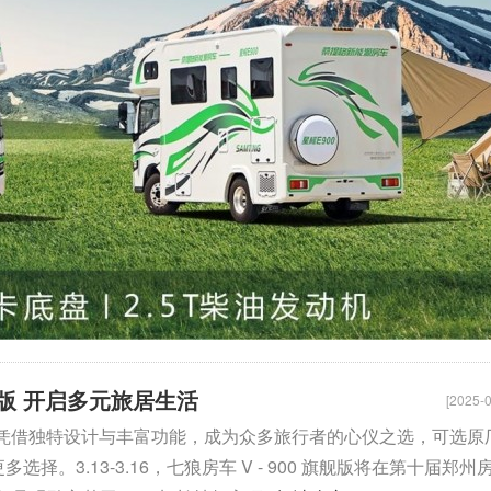
旗舰版 开启多元旅居生活
[2025-0
旗舰版 凭借独特设计与丰富功能，成为众多旅行者的心仪之选，可选原
择。3.13-3.16，七狼房车 V - 900 旗舰版将在第十届郑州