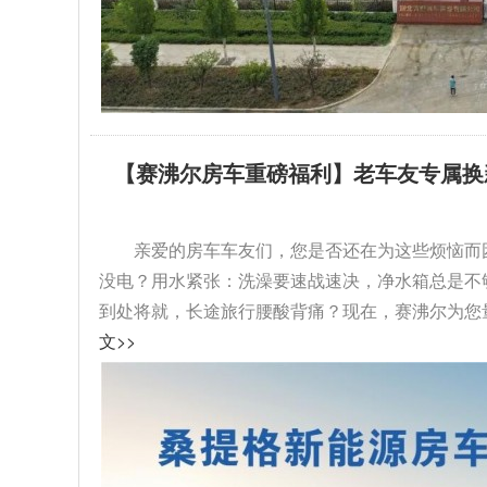
【赛沸尔房车重磅福利】老车友专属换
级！...
亲爱的房车车友们，您是否还在为这些烦恼而
没电？用水紧张：洗澡要速战速决，净水箱总是不
到处将就，长途旅行腰酸背痛？现在，赛沸尔为您量
文>>