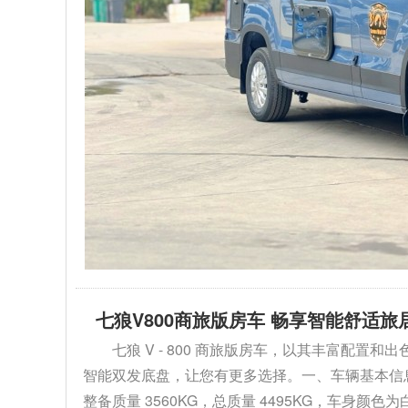
七狼V800商旅版房车 畅享智能舒适旅
七狼 V - 800 商旅版房车，以其丰富配
智能双发底盘，让您有更多选择。一、车辆基本信息1. 外
整备质量 3560KG，总质量 4495KG，车身颜色为