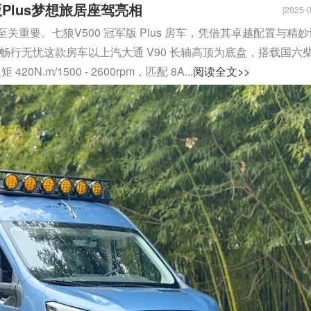
Plus梦想旅居座驾亮相
[2025-0
重要。七狼V500 冠军版 Plus 房车，凭借其卓越配置与精妙
畅行无忧这款房车以上汽大通 V90 长轴高顶为底盘，搭载国六
20N.m/1500 - 2600rpm，匹配 8A...
阅读全文>>