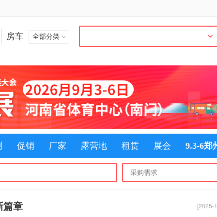
房车
全部分类
测
促销
厂家
露营地
租赁
展会
9.3-6
新篇章
[2025-1