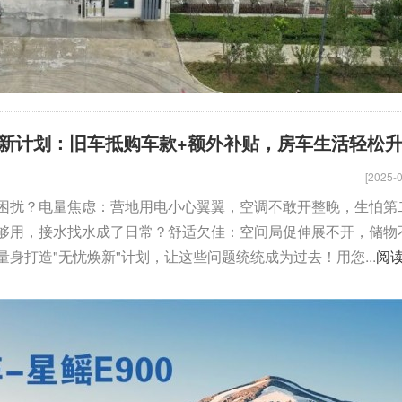
新计划：旧车抵购车款+额外补贴，房车生活轻松
[2025-0
困扰？电量焦虑：营地用电小心翼翼，空调不敢开整晚，生怕第
够用，接水找水成了日常？舒适欠佳：空间局促伸展不开，储物
身打造"无忧焕新"计划，让这些问题统统成为过去！用您...
阅
骏驰大通V80
拓锐斯特新Daily（欧胜