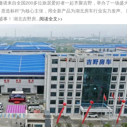
司邀请来自全国200多位旅居爱好者一起齐聚吉野，举办了一场盛
，质造标杆”为核心主张，用全新产品为湖北房车行业实力发声。 
！ 湖北吉野房...
阅读全文>>