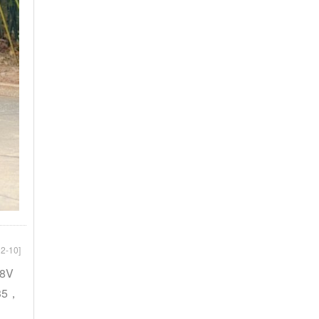
2-10]
8V
35，