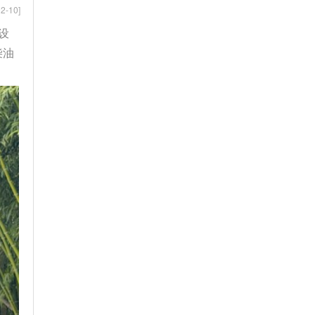
2-10]
设
柴油