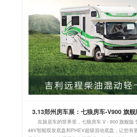
3.13郑州房车展：七狼房车-V900 
在旅居车的世界里，七狼房车 V - 900 
48V智能双发底盘和PHEV超级混动底盘，让您有更多选