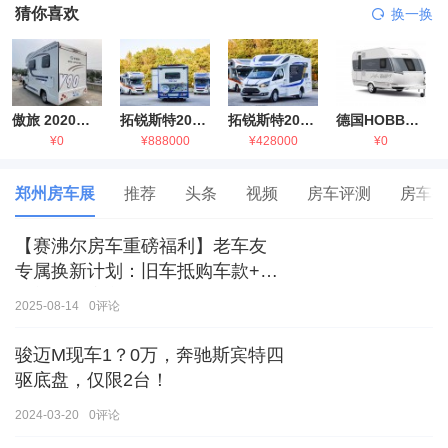
猜你喜欢
换一换
傲旅 2020金旅国六海狮房车
拓锐斯特2021款进口依维柯房车
拓锐斯特2021款 福特T型锐典版房车
德国HOBBY拖挂房车豪华版
¥0
¥888000
¥428000
¥0
郑州房车展
推荐
头条
视频
房车评测
房车生
【赛沸尔房车重磅福利】老车友
专属换新计划：旧车抵购车款+额
外补贴，房车生活轻松升级！
2025-08-14
0
评论
骏迈M现车1？0万，奔驰斯宾特四
驱底盘，仅限2台！
2024-03-20
0
评论