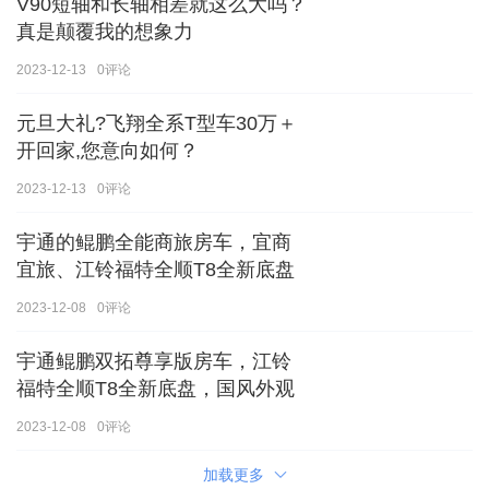
V90短轴和长轴相差就这么大吗？
真是颠覆我的想象力
2023-12-13
0
评论
元旦大礼?飞翔全系T型车30万＋
开回家,您意向如何？
2023-12-13
0
评论
宇通的鲲鹏全能商旅房车，宜商
宜旅、江铃福特全顺T8全新底盘
2023-12-08
0
评论
宇通鲲鹏双拓尊享版房车，江铃
福特全顺T8全新底盘，国风外观
2023-12-08
0
评论
加载更多