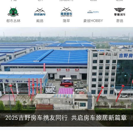
都市丛林
戴德
隆翠
豪彼HOBBY
赛德