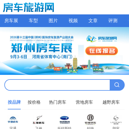
房车展
车型
图片
视频
文章
评测
按品牌
按价格
热门房车
营地房车
越野房车
宇通
飞神
拓锐斯特
铂驰
朗宸