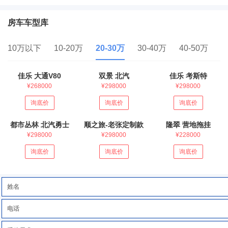
房车车型库
10万以下
10-20万
20-30万
30-40万
40-50万
5
佳乐 大通V80
双景 北汽
佳乐 考斯特
¥268000
¥298000
¥298000
询底价
询底价
询底价
都市丛林 北汽勇士
顺之旅-老张定制款
隆翠 营地拖挂
¥298000
¥298000
¥228000
询底价
询底价
询底价