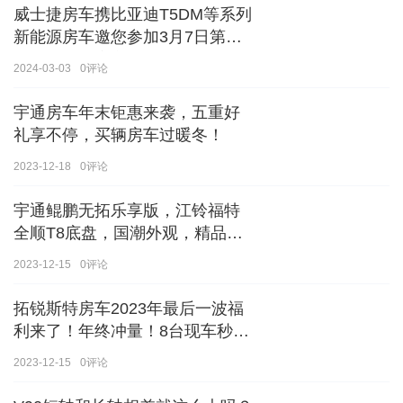
威士捷房车携比亚迪T5DM等系列
新能源房车邀您参加3月7日第八
届郑州国际房车展
2024-03-03
0
评论
宇通房车年末钜惠来袭，五重好
礼享不停，买辆房车过暖冬！
2023-12-18
0
评论
宇通鲲鹏无拓乐享版，江铃福特
全顺T8底盘，国潮外观，精品内
饰
2023-12-15
0
评论
拓锐斯特房车2023年最后一波福
利来了！年终冲量！8台现车秒杀
价！！手慢无！！！
2023-12-15
0
评论