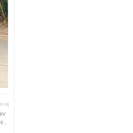
2-10]
8V
35，