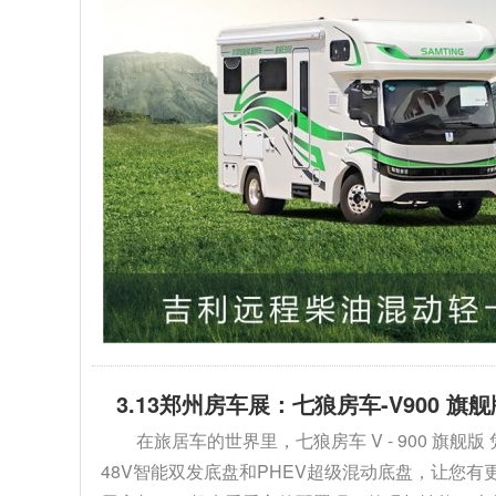
3.13郑州房车展：七狼房车-V900 
在旅居车的世界里，七狼房车 V - 900 
48V智能双发底盘和PHEV超级混动底盘，让您有更多选