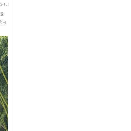
2-10]
设
柴油