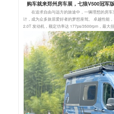
购车就来郑州房车展，七狼V500冠军版
在追求自由与远方的旅途中，一辆理想的房车至关
计，成为众多旅居爱好者的梦想座驾。 卓越性能，
2.0T 发动机，额定功率达 177ps/3500rpm，最大扭矩 4