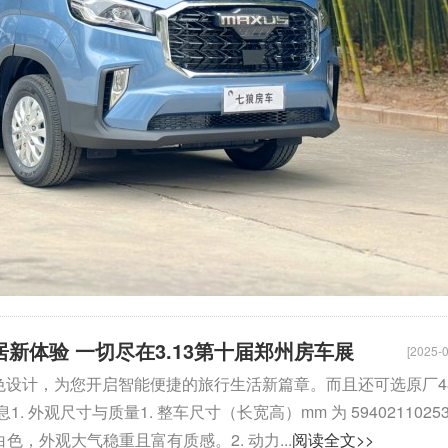
居新体验 一切尽在3.13第十届郑州房车展
[2025-0
置和出色设计，为您开启智能便捷的旅行生活新篇章。而且还可选原厂4
观尺寸与质量1. 整车尺寸（长宽高）mm 为 5940211025
白色，外观大气稳重且富有质感。2. 动力...
阅读全文>>