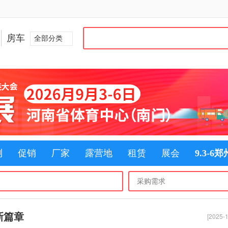
房车
全部分类
测
促销
厂家
露营地
租赁
展会
9.3-6
新篇章
[2025-1