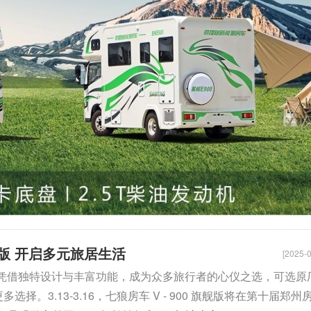
旗舰版 开启多元旅居生活
[2025-0
旗舰版 凭借独特设计与丰富功能，成为众多旅行者的心仪之选，可选原
择。3.13-3.16，七狼房车 V - 900 旗舰版将在第十届郑州