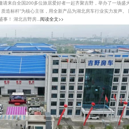
司邀请来自全国200多位旅居爱好者一起齐聚吉野，举办了一场盛
，质造标杆”为核心主张，用全新产品为湖北房车行业实力发声。 
！ 湖北吉野房...
阅读全文>>