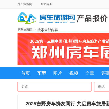
房车旅游网
网站导航
搜索全部内容
>
房车旅游网
首页
车型
图片
视频
文章
评
2025吉野房车携友同行 共启房车旅居