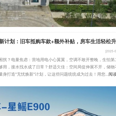
新计划：旧车抵购车款+额外补贴，房车生活轻松
[2025-0
困扰？电量焦虑：营地用电小心翼翼，空调不敢开整晚，生怕第
够用，接水找水成了日常？舒适欠佳：空间局促伸展不开，储物
身打造"无忧焕新"计划，让这些问题统统成为过去！用您...
阅
佳乐金旅考斯特