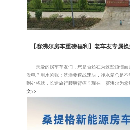
【赛沸尔房车重磅福利】老车友专属换
级！...
亲爱的房车车友们，您是否还在为这些烦恼而
没电？用水紧张：洗澡要速战速决，净水箱总是不
到处将就，长途旅行腰酸背痛？现在，赛沸尔为您量
文>>
驰大通V80
拓锐斯特新Daily（欧胜）