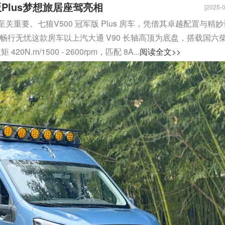
Plus梦想旅居座驾亮相
[2025-0
重要。七狼V500 冠军版 Plus 房车，凭借其卓越配置与精妙
畅行无忧这款房车以上汽大通 V90 长轴高顶为底盘，搭载国六
20N.m/1500 - 2600rpm，匹配 8A...
阅读全文>>