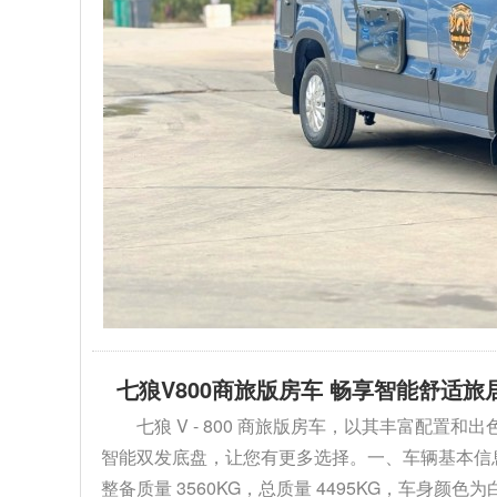
七狼V800商旅版房车 畅享智能舒适旅
七狼 V - 800 商旅版房车，以其丰富配
智能双发底盘，让您有更多选择。一、车辆基本信息1. 外
整备质量 3560KG，总质量 4495KG，车身颜色为