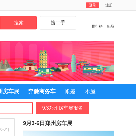
登录
注册
排行榜
新品
郑州房车展
奔驰商务车
帐篷
木屋
9.3郑州房车展报名
9月3-6日郑州房车展
0-01]