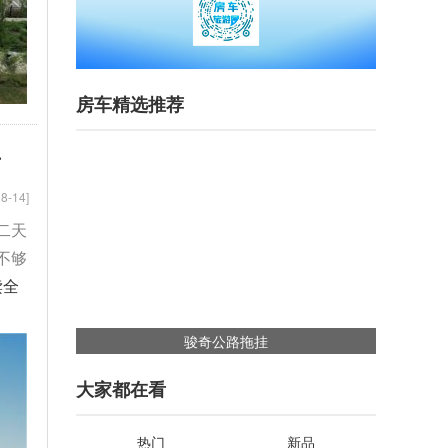
房车精选推荐
升
8-14]
二天
不够
读全
骏奇公路拖挂
中美诺优大通V80
大家都在看
热门
新品