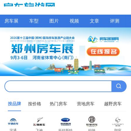
房车展
车型
图片
视频
文章
评测
按品牌
按价格
热门房车
营地房车
越野房车
宇通
飞神
拓锐斯特
铂驰
朗宸