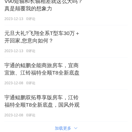
V90短轴和长轴相差就这么大吗？
真是颠覆我的想象力
2023-12-13
0
评论
元旦大礼?飞翔全系T型车30万＋
开回家,您意向如何？
2023-12-13
0
评论
宇通的鲲鹏全能商旅房车，宜商
宜旅、江铃福特全顺T8全新底盘
2023-12-08
0
评论
宇通鲲鹏双拓尊享版房车，江铃
福特全顺T8全新底盘，国风外观
2023-12-08
0
评论
加载更多