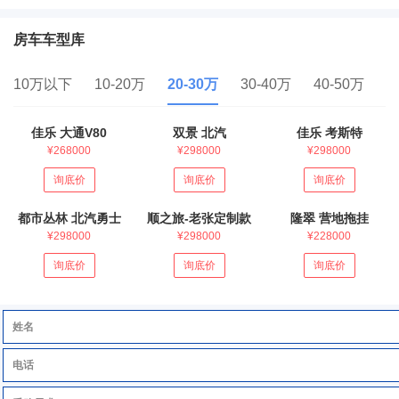
房车车型库
10万以下
10-20万
20-30万
30-40万
40-50万
5
佳乐 大通V80
双景 北汽
佳乐 考斯特
¥268000
¥298000
¥298000
询底价
询底价
询底价
都市丛林 北汽勇士
顺之旅-老张定制款
隆翠 营地拖挂
¥298000
¥298000
¥228000
询底价
询底价
询底价