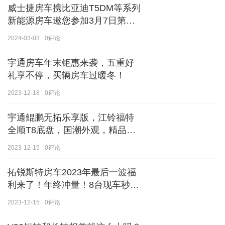
威士捷房车携比亚迪T5DM等系列
新能源房车邀您参加3月7日第八
届郑州国际房车展
2024-03-03
0
评论
宇通房车年末钜惠来袭，五重好
礼享不停，买辆房车过暖冬！
2023-12-18
0
评论
宇通鲲鹏无拓乐享版，江铃福特
全顺T8底盘，国潮外观，精品内
饰
2023-12-15
0
评论
拓锐斯特房车2023年最后一波福
利来了！年终冲量！8台现车秒杀
价！！手慢无！！！
2023-12-15
0
评论