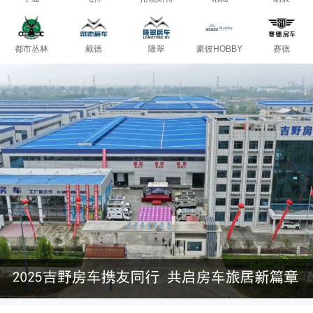
都市丛林
戴德
隆翠
豪彼HOBBY
赛德