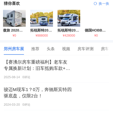
猜你喜欢
换一换
傲旅 2020金旅国六海狮房车
拓锐斯特2021款进口依维柯房车
拓锐斯特2021款 福特T型锐典版房车
德国HOBBY拖挂房车豪华版
¥0
¥888000
¥428000
¥0
郑州房车展
推荐
头条
视频
房车评测
房车生
【赛沸尔房车重磅福利】老车友
专属换新计划：旧车抵购车款+额
外补贴，房车生活轻松升级！
2025-08-14
0
评论
骏迈M现车1？0万，奔驰斯宾特四
驱底盘，仅限2台！
2024-03-20
0
评论