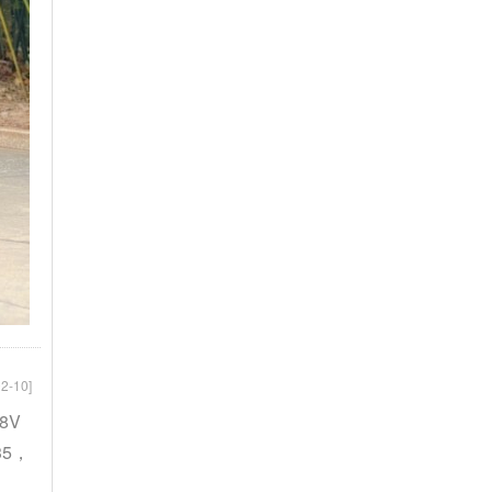
2-10]
8V
35，