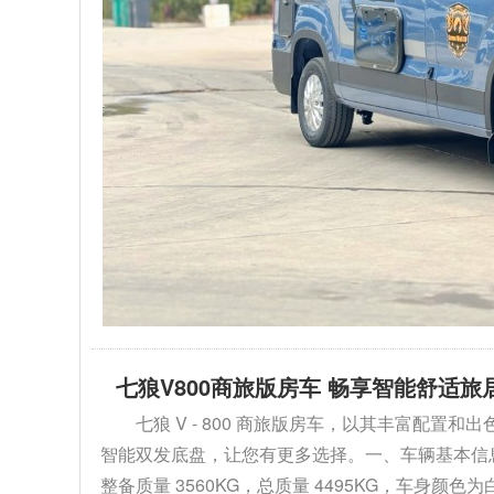
七狼V800商旅版房车 畅享智能舒适旅
七狼 V - 800 商旅版房车，以其丰富配
智能双发底盘，让您有更多选择。一、车辆基本信息1. 外
整备质量 3560KG，总质量 4495KG，车身颜色为