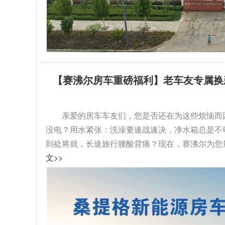
【赛沸尔房车重磅福利】老车友专属换
级！...
亲爱的房车车友们，您是否还在为这些烦恼而
没电？用水紧张：洗澡要速战速决，净水箱总是不
到处将就，长途旅行腰酸背痛？现在，赛沸尔为您量
文>>