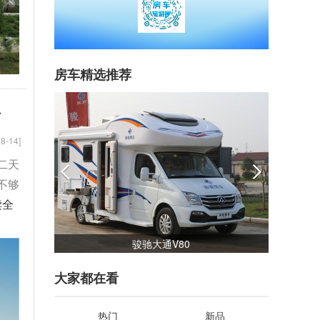
房车精选推荐
升
8-14]
二天
不够
读全
骏驰大通V80
大家都在看
热门
新品