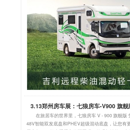
3.13郑州房车展：七狼房车-V900 
在旅居车的世界里，七狼房车 V - 900 
48V智能双发底盘和PHEV超级混动底盘，让您有更多选