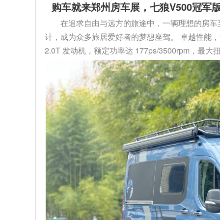
购车就来郑州房车展，七狼V500冠军版
在追求自由与远方的旅途中，一辆理想的房车至关
计，成为众多旅居爱好者的梦想座驾。 卓越性能，
2.0T 发动机，额定功率达 177ps/3500rpm，最大扭矩 4