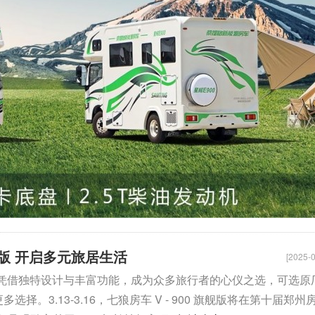
旗舰版 开启多元旅居生活
[2025-0
旗舰版 凭借独特设计与丰富功能，成为众多旅行者的心仪之选，可选原
择。3.13-3.16，七狼房车 V - 900 旗舰版将在第十届郑州