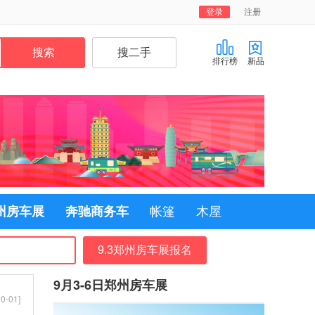
登录
注册
排行榜
新品
郑州房车展
奔驰商务车
帐篷
木屋
9.3郑州房车展报名
9月3-6日郑州房车展
0-01]