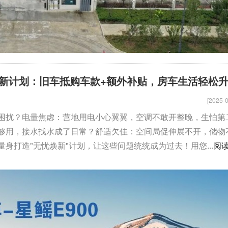
新计划：旧车抵购车款+额外补贴，房车生活轻松
[2025-0
困扰？电量焦虑：营地用电小心翼翼，空调不敢开整晚，生怕第
够用，接水找水成了日常？舒适欠佳：空间局促伸展不开，储物
身打造"无忧焕新"计划，让这些问题统统成为过去！用您...
阅