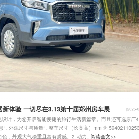
居新体验 一切尽在3.13第十届郑州房车展
[2025-0
置和出色设计，为您开启智能便捷的旅行生活新篇章。而且还可选原厂4
观尺寸与质量1. 整车尺寸（长宽高）mm 为 5940211025
白色，外观大气稳重且富有质感。2. 动力...
阅读全文>>