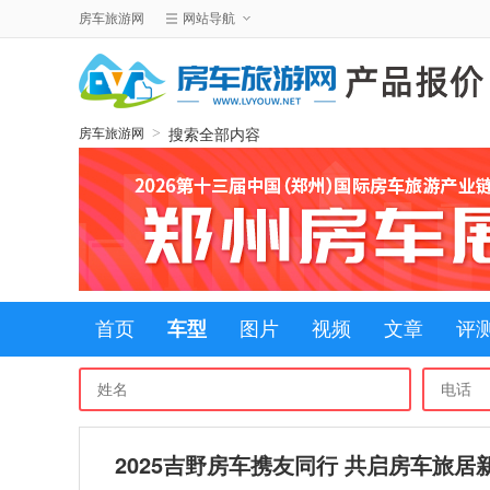
房车旅游网
网站导航
搜索全部内容
>
房车旅游网
首页
车型
图片
视频
文章
评
2025吉野房车携友同行 共启房车旅居