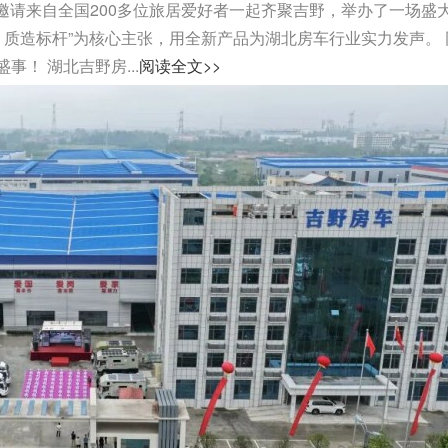
司邀请来自全国200多位旅居爱好者一起齐聚吉野，举办了一场盛
，质造标杆”为核心主张，用全新产品为湖北房车行业实力发声。 
！ 湖北吉野房...
阅读全文>>