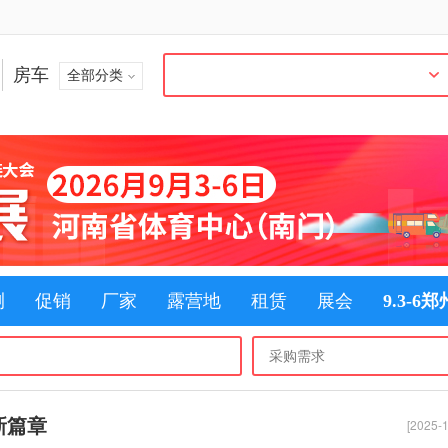
房车
全部分类
测
促销
厂家
露营地
租赁
展会
9.3-6
新篇章
[2025-1