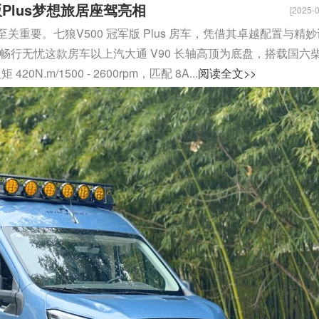
Plus梦想旅居座驾亮相
[2025-0
重要。七狼V500 冠军版 Plus 房车，凭借其卓越配置与精妙
畅行无忧这款房车以上汽大通 V90 长轴高顶为底盘，搭载国六
20N.m/1500 - 2600rpm，匹配 8A...
阅读全文>>