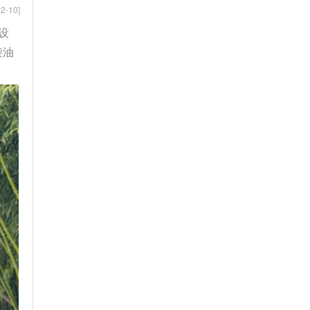
2-10]
设
柴油