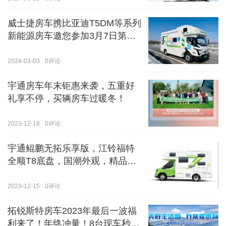
威士捷房车携比亚迪T5DM等系列
新能源房车邀您参加3月7日第八
届郑州国际房车展
2024-03-03
0
评论
宇通房车年末钜惠来袭，五重好
礼享不停，买辆房车过暖冬！
2023-12-18
0
评论
宇通鲲鹏无拓乐享版，江铃福特
全顺T8底盘，国潮外观，精品内
饰
2023-12-15
0
评论
拓锐斯特房车2023年最后一波福
利来了！年终冲量！8台现车秒杀