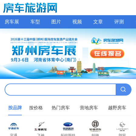
房车展
车型
图片
视频
文章
评测
按品牌
按价格
热门房车
营地房车
越野房车
宇通
飞神
拓锐斯特
铂驰
朗宸