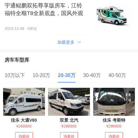
宇通鲲鹏双拓尊享版房车，江铃
福特全顺T8全新底盘，国风外观
2023-12-08
0
评论
加载更多
房车车型库
10万以下
10-20万
20-30万
30-40万
40-50万
5
佳乐 大通V80
双景 北汽
佳乐 考斯特
¥268000
¥298000
¥298000
询底价
询底价
询底价