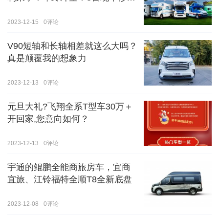
价！！手慢无！！！
2023-12-15
0
评论
V90短轴和长轴相差就这么大吗？
真是颠覆我的想象力
2023-12-13
0
评论
元旦大礼?飞翔全系T型车30万＋
开回家,您意向如何？
2023-12-13
0
评论
宇通的鲲鹏全能商旅房车，宜商
宜旅、江铃福特全顺T8全新底盘
2023-12-08
0
评论