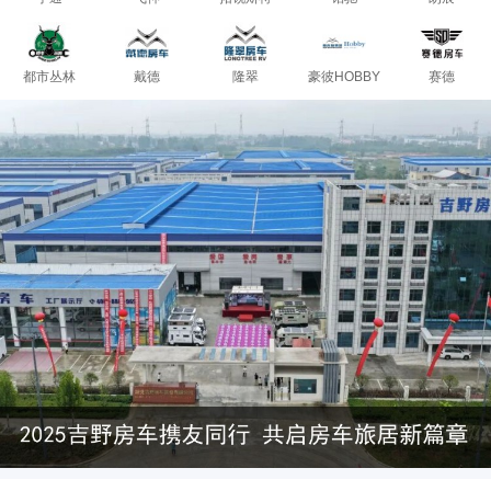
都市丛林
戴德
隆翠
豪彼HOBBY
赛德