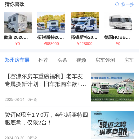
猜你喜欢
换一换
傲旅 2020金旅国六海狮房车
拓锐斯特2021款进口依维柯房车
拓锐斯特2021款 福特T型锐典版房车
德国HOBBY拖挂房车豪华版
¥0
¥888000
¥428000
¥0
郑州房车展
推荐
头条
视频
房车评测
房车生
【赛沸尔房车重磅福利】老车友
专属换新计划：旧车抵购车款+额
外补贴，房车生活轻松升级！
2025-08-14
0
评论
骏迈M现车1？0万，奔驰斯宾特四
驱底盘，仅限2台！
2024-03-20
0
评论