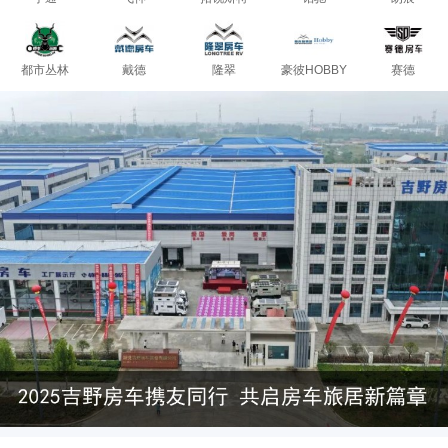
都市丛林
戴德
隆翠
豪彼HOBBY
赛德