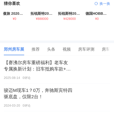
猜你喜欢
换一换
傲旅 2020金旅国六海狮房车
拓锐斯特2021款进口依维柯房车
拓锐斯特2021款 福特T型锐典版房车
德国HOBBY拖挂房车豪华版
¥0
¥888000
¥428000
¥0
郑州房车展
推荐
头条
视频
房车评测
房车生
【赛沸尔房车重磅福利】老车友
专属换新计划：旧车抵购车款+额
外补贴，房车生活轻松升级！
2025-08-14
0
评论
骏迈M现车1？0万，奔驰斯宾特四
驱底盘，仅限2台！
2024-03-20
0
评论