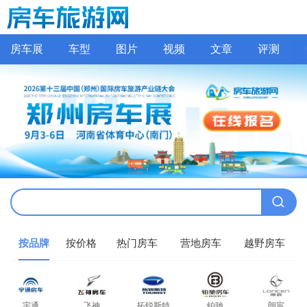
房车展
车型
图片
视频
文章
评测
按品牌
按价格
热门房车
营地房车
越野房车
宇通
飞神
拓锐斯特
铂驰
朗宸