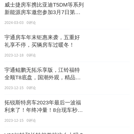
威士捷房车携比亚迪T5DM等系列
新能源房车邀您参加3月7日第八
届郑州国际房车展
2024-03-03
0
评论
宇通房车年末钜惠来袭，五重好
礼享不停，买辆房车过暖冬！
2023-12-18
0
评论
宇通鲲鹏无拓乐享版，江铃福特
全顺T8底盘，国潮外观，精品内
饰
2023-12-15
0
评论
拓锐斯特房车2023年最后一波福
利来了！年终冲量！8台现车秒杀
价！！手慢无！！！
2023-12-15
0
评论