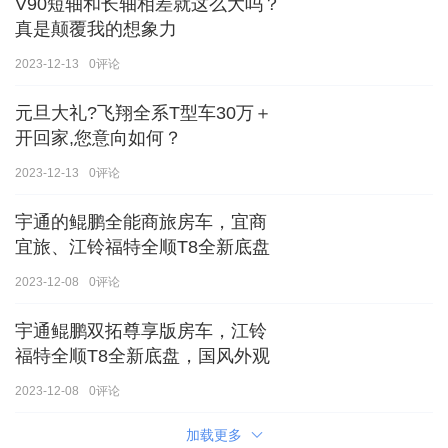
V90短轴和长轴相差就这么大吗？
真是颠覆我的想象力
2023-12-13
0
评论
元旦大礼?飞翔全系T型车30万＋
开回家,您意向如何？
2023-12-13
0
评论
宇通的鲲鹏全能商旅房车，宜商
宜旅、江铃福特全顺T8全新底盘
2023-12-08
0
评论
宇通鲲鹏双拓尊享版房车，江铃
福特全顺T8全新底盘，国风外观
2023-12-08
0
评论
加载更多