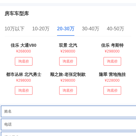
房车车型库
10万以下
10-20万
20-30万
30-40万
40-50万
5
佳乐 大通V80
双景 北汽
佳乐 考斯特
¥268000
¥298000
¥298000
询底价
询底价
询底价
都市丛林 北汽勇士
顺之旅-老张定制款
隆翠 营地拖挂
¥298000
¥298000
¥228000
询底价
询底价
询底价