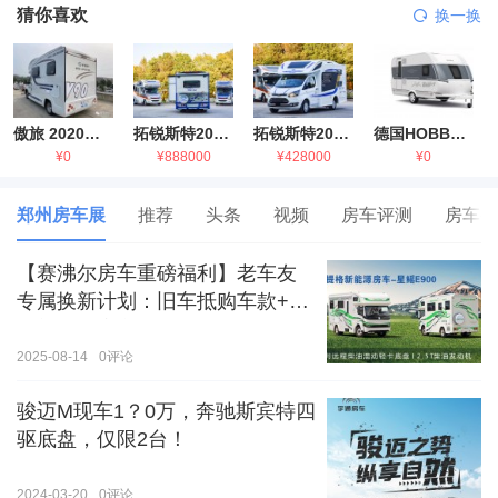
猜你喜欢
换一换
傲旅 2020金旅国六海狮房车
拓锐斯特2021款进口依维柯房车
拓锐斯特2021款 福特T型锐典版房车
德国HOBBY拖挂房车豪华版
¥0
¥888000
¥428000
¥0
郑州房车展
推荐
头条
视频
房车评测
房车生
【赛沸尔房车重磅福利】老车友
专属换新计划：旧车抵购车款+额
外补贴，房车生活轻松升级！
2025-08-14
0
评论
骏迈M现车1？0万，奔驰斯宾特四
驱底盘，仅限2台！
2024-03-20
0
评论