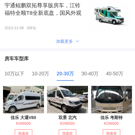
宇通鲲鹏双拓尊享版房车，江铃
福特全顺T8全新底盘，国风外观
2023-12-08
0
评论
加载更多
房车车型库
10万以下
10-20万
20-30万
30-40万
40-50万
5
佳乐 大通V80
双景 北汽
佳乐 考斯特
¥268000
¥298000
¥298000
询底价
询底价
询底价