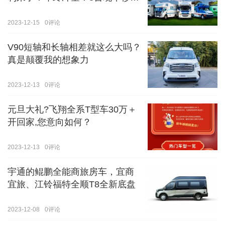
价！！手慢无！！！
2023-12-15
0
评论
V90短轴和长轴相差就这么大吗？
真是颠覆我的想象力
2023-12-13
0
评论
元旦大礼?飞翔全系T型车30万＋
开回家,您意向如何？
2023-12-13
0
评论
宇通的鲲鹏全能商旅房车，宜商
宜旅、江铃福特全顺T8全新底盘
2023-12-08
0
评论