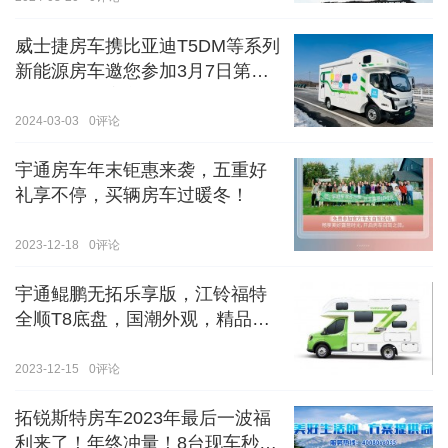
威士捷房车携比亚迪T5DM等系列
新能源房车邀您参加3月7日第八
届郑州国际房车展
2024-03-03
0
评论
宇通房车年末钜惠来袭，五重好
礼享不停，买辆房车过暖冬！
2023-12-18
0
评论
宇通鲲鹏无拓乐享版，江铃福特
全顺T8底盘，国潮外观，精品内
饰
2023-12-15
0
评论
拓锐斯特房车2023年最后一波福
利来了！年终冲量！8台现车秒杀