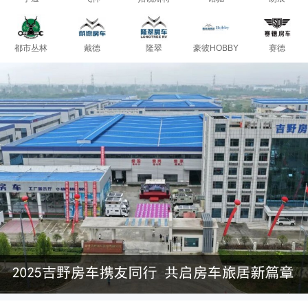
都市丛林
戴德
隆翠
豪彼HOBBY
赛德