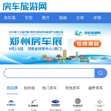
房车展
车型
图片
视频
文章
评测
按品牌
按价格
热门房车
营地房车
越野房车
宇通
飞神
拓锐斯特
铂驰
朗宸