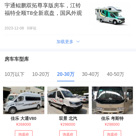
宇通鲲鹏双拓尊享版房车，江铃
福特全顺T8全新底盘，国风外观
2023-12-08
0
评论
加载更多
房车车型库
10万以下
10-20万
20-30万
30-40万
40-50万
5
佳乐 大通V80
双景 北汽
佳乐 考斯特
¥268000
¥298000
¥298000
询底价
询底价
询底价