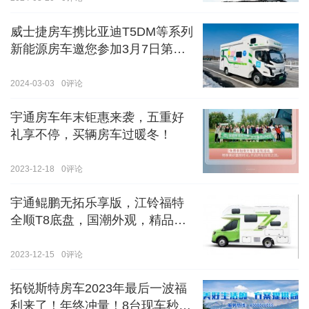
威士捷房车携比亚迪T5DM等系列
新能源房车邀您参加3月7日第八
届郑州国际房车展
2024-03-03
0
评论
宇通房车年末钜惠来袭，五重好
礼享不停，买辆房车过暖冬！
2023-12-18
0
评论
宇通鲲鹏无拓乐享版，江铃福特
全顺T8底盘，国潮外观，精品内
饰
2023-12-15
0
评论
拓锐斯特房车2023年最后一波福
利来了！年终冲量！8台现车秒杀