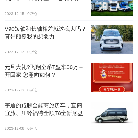
价！！手慢无！！！
2023-12-15
0
评论
V90短轴和长轴相差就这么大吗？
真是颠覆我的想象力
2023-12-13
0
评论
元旦大礼?飞翔全系T型车30万＋
开回家,您意向如何？
2023-12-13
0
评论
宇通的鲲鹏全能商旅房车，宜商
宜旅、江铃福特全顺T8全新底盘
2023-12-08
0
评论