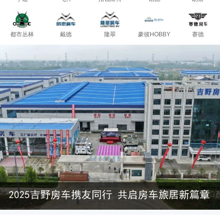
都市丛林
戴德
隆翠
豪彼HOBBY
赛德