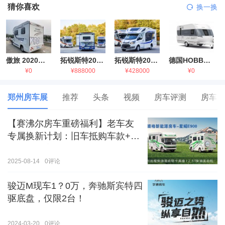
猜你喜欢
换一换
傲旅 2020金旅国六海狮房车
拓锐斯特2021款进口依维柯房车
拓锐斯特2021款 福特T型锐典版房车
德国HOBBY拖挂房车豪华版
¥0
¥888000
¥428000
¥0
郑州房车展
推荐
头条
视频
房车评测
房车生
【赛沸尔房车重磅福利】老车友
专属换新计划：旧车抵购车款+额
外补贴，房车生活轻松升级！
2025-08-14
0
评论
骏迈M现车1？0万，奔驰斯宾特四
驱底盘，仅限2台！
2024-03-20
0
评论