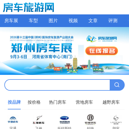
房车展
车型
图片
视频
文章
评测
按品牌
按价格
热门房车
营地房车
越野房车
宇通
飞神
拓锐斯特
铂驰
朗宸