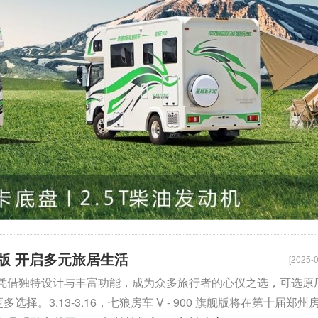
旗舰版 开启多元旅居生活
[2025-0
旗舰版 凭借独特设计与丰富功能，成为众多旅行者的心仪之选，可选原
择。3.13-3.16，七狼房车 V - 900 旗舰版将在第十届郑州