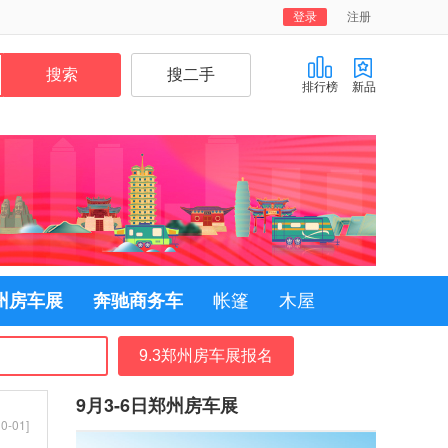
登录
注册
排行榜
新品
郑州房车展
奔驰商务车
帐篷
木屋
9.3郑州房车展报名
9月3-6日郑州房车展
0-01]