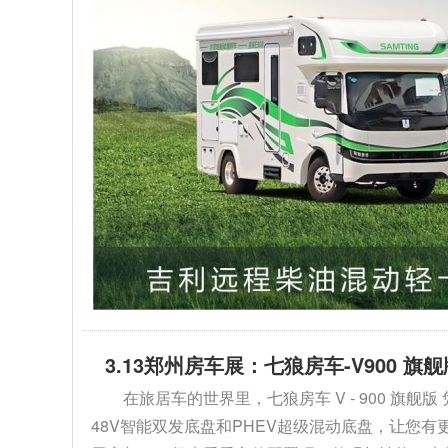
3.13郑州房车展：七狼房车-V900 
在旅居车的世界里，七狼房车 V - 900 
48V智能双发底盘和PHEV超级混动底盘，让您有更多选