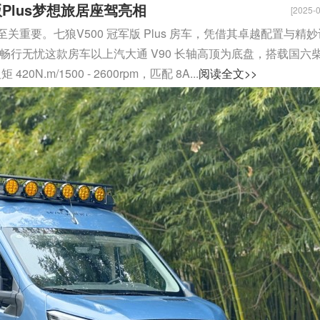
Plus梦想旅居座驾亮相
[2025-0
重要。七狼V500 冠军版 Plus 房车，凭借其卓越配置与精妙
畅行无忧这款房车以上汽大通 V90 长轴高顶为底盘，搭载国六
20N.m/1500 - 2600rpm，匹配 8A...
阅读全文>>