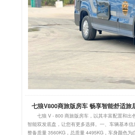
七狼V800商旅版房车 畅享智能舒适旅
七狼 V - 800 商旅版房车，以其丰富配
智能双发底盘，让您有更多选择。一、车辆基本信息1. 外
整备质量 3560KG，总质量 4495KG，车身颜色为