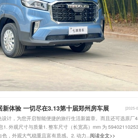
居新体验 一切尽在3.13第十届郑州房车展
[2025-0
置和出色设计，为您开启智能便捷的旅行生活新篇章。而且还可选原厂4
观尺寸与质量1. 整车尺寸（长宽高）mm 为 5940211025
白色，外观大气稳重且富有质感。2. 动力...
阅读全文>>