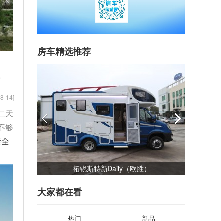
房车精选推荐
升
8-14]
二天
不够
读全
）
佳乐金旅考斯特
大家都在看
热门
新品