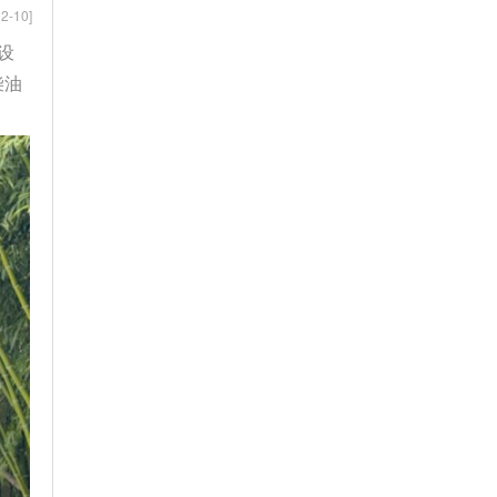
2-10]
设
柴油