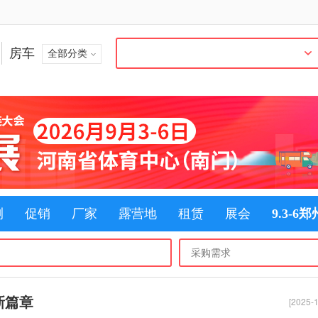
房车
全部分类
测
促销
厂家
露营地
租赁
展会
9.3-6
新篇章
[2025-1