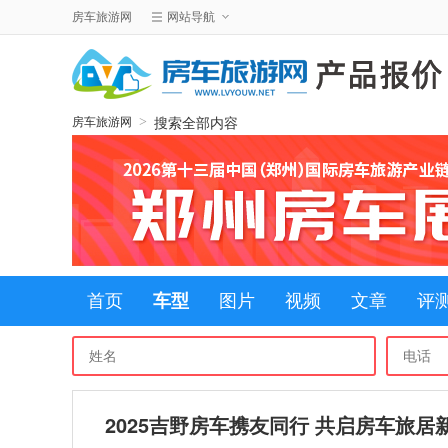
房车旅游网
网站导航
搜索全部内容
>
房车旅游网
首页
车型
图片
视频
文章
评
2025吉野房车携友同行 共启房车旅居