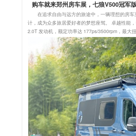
购车就来郑州房车展，七狼V500冠军版
在追求自由与远方的旅途中，一辆理想的房车至关
计，成为众多旅居爱好者的梦想座驾。 卓越性能，
2.0T 发动机，额定功率达 177ps/3500rpm，最大扭矩 4