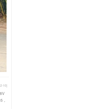
2-10]
8V
35，