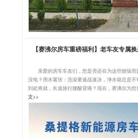
【赛沸尔房车重磅福利】老车友专属换
级！...
亲爱的房车车友们，您是否还在为这些烦恼而
没电？用水紧张：洗澡要速战速决，净水箱总是不
到处将就，长途旅行腰酸背痛？现在，赛沸尔为您量
文>>