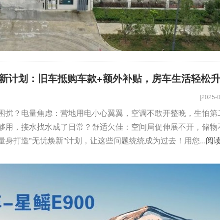
新计划：旧车抵购车款+额外补贴，房车生活轻松
[2025-0
困扰？电量焦虑：营地用电小心翼翼，空调不敢开整晚，生怕第
够用，接水找水成了日常？舒适欠佳：空间局促伸展不开，储物
身打造"无忧焕新"计划，让这些问题统统成为过去！用您...
阅
骏驰大通V80
拓锐斯特新Daily（欧胜