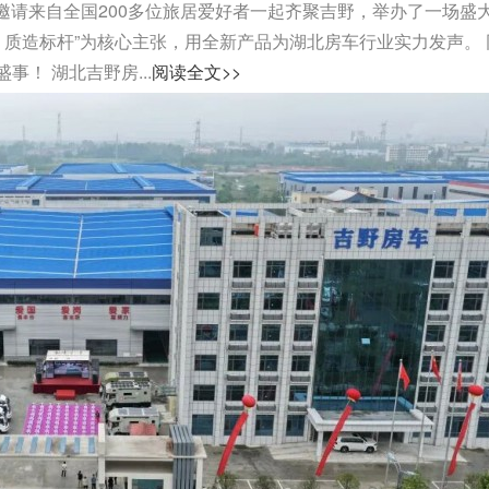
司邀请来自全国200多位旅居爱好者一起齐聚吉野，举办了一场盛
，质造标杆”为核心主张，用全新产品为湖北房车行业实力发声。 
！ 湖北吉野房...
阅读全文>>