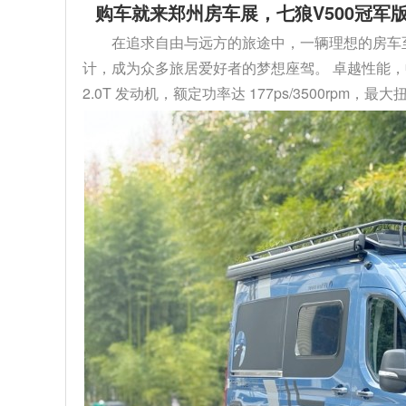
购车就来郑州房车展，七狼V500冠军版
在追求自由与远方的旅途中，一辆理想的房车至关
计，成为众多旅居爱好者的梦想座驾。 卓越性能，
2.0T 发动机，额定功率达 177ps/3500rpm，最大扭矩 4