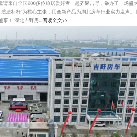
司邀请来自全国200多位旅居爱好者一起齐聚吉野，举办了一场盛
，质造标杆”为核心主张，用全新产品为湖北房车行业实力发声。 
！ 湖北吉野房...
阅读全文>>