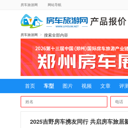
房车旅游网
网站导航
搜索全部内容
>
房车旅游网
首页
车型
图片
视频
文章
评
2025吉野房车携友同行 共启房车旅居