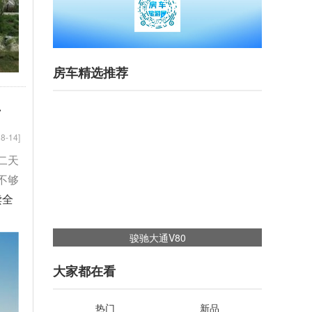
房车精选推荐
升
8-14]
二天
不够
读全
骏驰大通V80
大家都在看
热门
新品