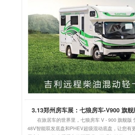
3.13郑州房车展：七狼房车-V900 
在旅居车的世界里，七狼房车 V - 900 
48V智能双发底盘和PHEV超级混动底盘，让您有更多选