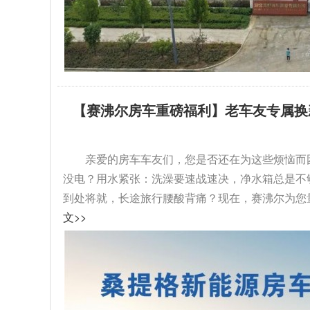
【赛沸尔房车重磅福利】老车友专属换
级！...
亲爱的房车车友们，您是否还在为这些烦恼而
没电？用水紧张：洗澡要速战速决，净水箱总是不
到处将就，长途旅行腰酸背痛？现在，赛沸尔为您量
文>>