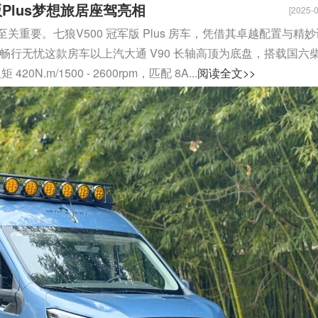
Plus梦想旅居座驾亮相
[2025-0
重要。七狼V500 冠军版 Plus 房车，凭借其卓越配置与精妙
畅行无忧这款房车以上汽大通 V90 长轴高顶为底盘，搭载国六
20N.m/1500 - 2600rpm，匹配 8A...
阅读全文>>