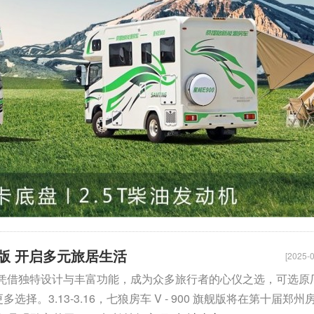
旗舰版 开启多元旅居生活
[2025-0
旗舰版 凭借独特设计与丰富功能，成为众多旅行者的心仪之选，可选原
择。3.13-3.16，七狼房车 V - 900 旗舰版将在第十届郑州