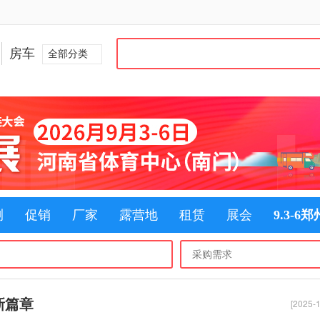
房车
全部分类
测
促销
厂家
露营地
租赁
展会
9.3-6
新篇章
[2025-1