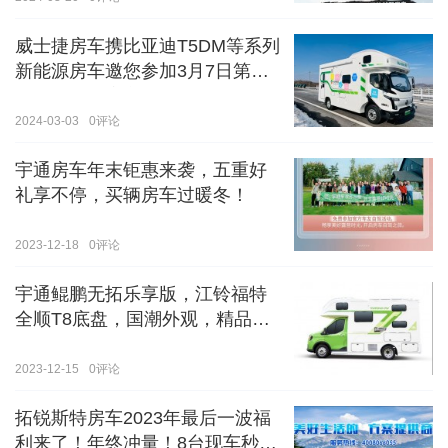
威士捷房车携比亚迪T5DM等系列
新能源房车邀您参加3月7日第八
届郑州国际房车展
2024-03-03
0
评论
宇通房车年末钜惠来袭，五重好
礼享不停，买辆房车过暖冬！
2023-12-18
0
评论
宇通鲲鹏无拓乐享版，江铃福特
全顺T8底盘，国潮外观，精品内
饰
2023-12-15
0
评论
拓锐斯特房车2023年最后一波福
利来了！年终冲量！8台现车秒杀