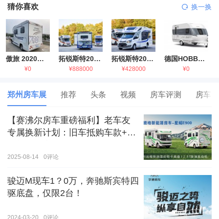
猜你喜欢
换一换
傲旅 2020金旅国六海狮房车
拓锐斯特2021款进口依维柯房车
拓锐斯特2021款 福特T型锐典版房车
德国HOBBY拖挂房车豪华版
¥0
¥888000
¥428000
¥0
郑州房车展
推荐
头条
视频
房车评测
房车生
【赛沸尔房车重磅福利】老车友
专属换新计划：旧车抵购车款+额
外补贴，房车生活轻松升级！
2025-08-14
0
评论
骏迈M现车1？0万，奔驰斯宾特四
驱底盘，仅限2台！
2024-03-20
0
评论