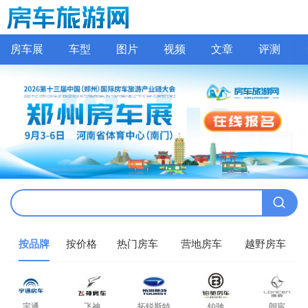
房车展
车型
图片
视频
文章
评测
按品牌
按价格
热门房车
营地房车
越野房车
宇通
飞神
拓锐斯特
铂驰
朗宸