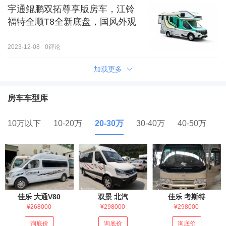
宇通鲲鹏双拓尊享版房车，江铃
福特全顺T8全新底盘，国风外观
2023-12-08
0
评论
加载更多
房车车型库
10万以下
10-20万
20-30万
30-40万
40-50万
5
佳乐 大通V80
双景 北汽
佳乐 考斯特
¥268000
¥298000
¥298000
询底价
询底价
询底价