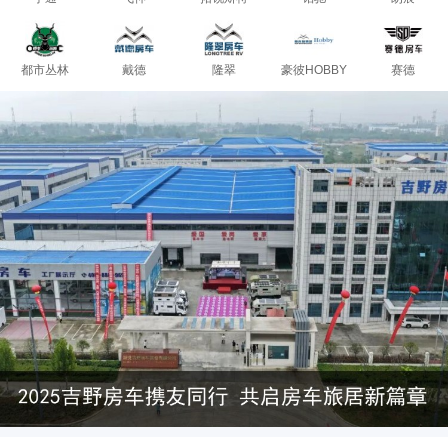
都市丛林
戴德
隆翠
豪彼HOBBY
赛德