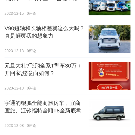
价！！手慢无！！！
2023-12-15
0
评论
V90短轴和长轴相差就这么大吗？
真是颠覆我的想象力
2023-12-13
0
评论
元旦大礼?飞翔全系T型车30万＋
开回家,您意向如何？
2023-12-13
0
评论
宇通的鲲鹏全能商旅房车，宜商
宜旅、江铃福特全顺T8全新底盘
2023-12-08
0
评论