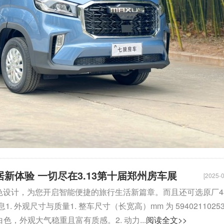
居新体验 一切尽在3.13第十届郑州房车展
[2025-0
置和出色设计，为您开启智能便捷的旅行生活新篇章。而且还可选原厂4
观尺寸与质量1. 整车尺寸（长宽高）mm 为 5940211025
白色，外观大气稳重且富有质感。2. 动力...
阅读全文>>