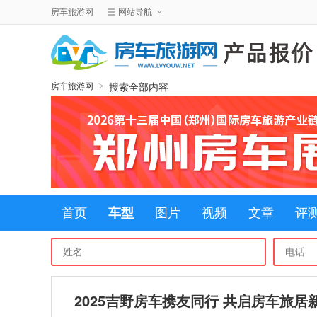
房车旅游网
网站导航
搜索全部内容
>
房车旅游网
首页
车型
图片
视频
文章
评
2025吉野房车携友同行 共启房车旅居