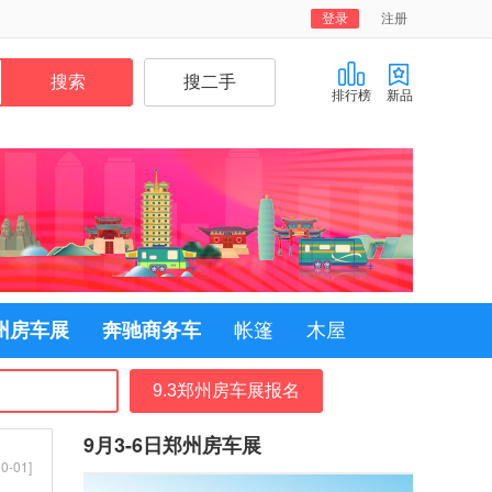
登录
注册
排行榜
新品
郑州房车展
奔驰商务车
帐篷
木屋
9.3郑州房车展报名
9月3-6日郑州房车展
0-01]