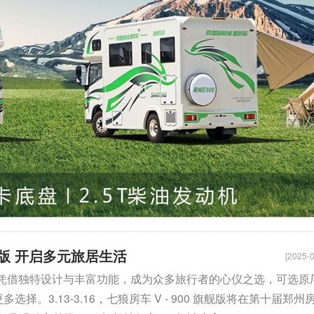
旗舰版 开启多元旅居生活
[2025-0
旗舰版 凭借独特设计与丰富功能，成为众多旅行者的心仪之选，可选原
择。3.13-3.16，七狼房车 V - 900 旗舰版将在第十届郑州