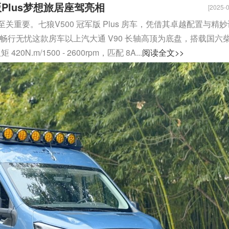
Plus梦想旅居座驾亮相
[2025-0
重要。七狼V500 冠军版 Plus 房车，凭借其卓越配置与精妙
畅行无忧这款房车以上汽大通 V90 长轴高顶为底盘，搭载国六
20N.m/1500 - 2600rpm，匹配 8A...
阅读全文>>