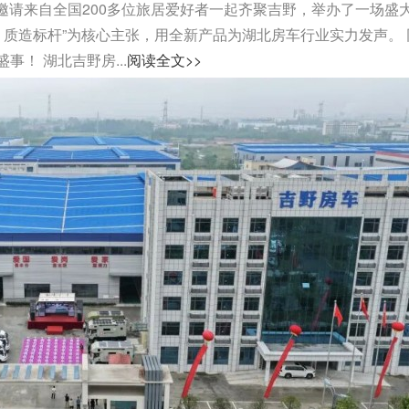
司邀请来自全国200多位旅居爱好者一起齐聚吉野，举办了一场盛
，质造标杆”为核心主张，用全新产品为湖北房车行业实力发声。 
！ 湖北吉野房...
阅读全文>>