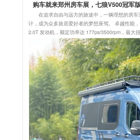
购车就来郑州房车展，七狼V500冠军版
在追求自由与远方的旅途中，一辆理想的房车至关
计，成为众多旅居爱好者的梦想座驾。 卓越性能，
2.0T 发动机，额定功率达 177ps/3500rpm，最大扭矩 4