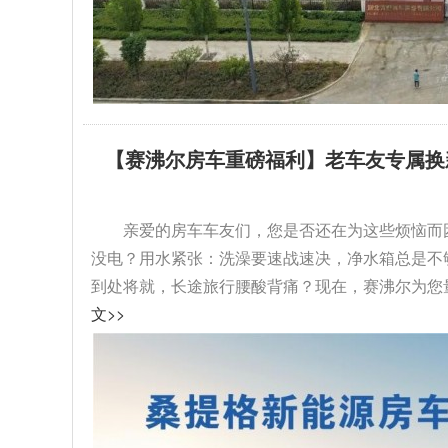
【赛沸尔房车重磅福利】老车友专属换
级！...
亲爱的房车车友们，您是否还在为这些烦恼而
没电？用水紧张：洗澡要速战速决，净水箱总是不
到处将就，长途旅行腰酸背痛？现在，赛沸尔为您量
文>>