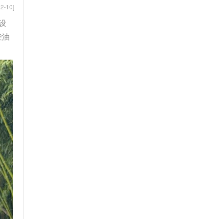
2-10]
设
柴油