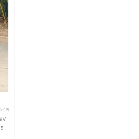
2-10]
8V
35，