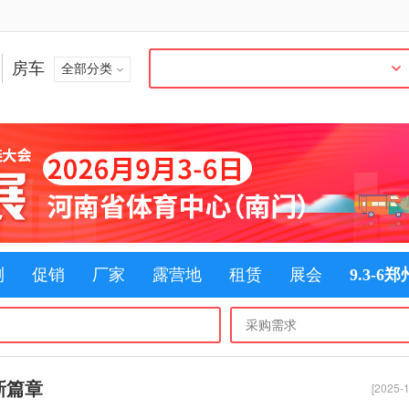
房车
全部分类
测
促销
厂家
露营地
租赁
展会
9.3-6
新篇章
[2025-1