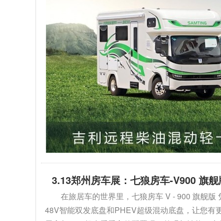
3.13郑州房车展：七狼房车-V900 
在旅居车的世界里，七狼房车 V - 900 
48V智能双发底盘和PHEV超级混动底盘，让您有更多选