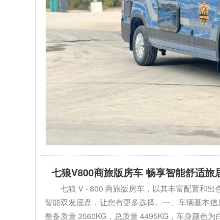
七狼V800商旅版房车 畅享智能舒适旅
七狼 V - 800 商旅版房车，以其丰富配
智能双发底盘，让您有更多选择。一、车辆基本信息1. 外
整备质量 3560KG，总质量 4495KG，车身颜色为