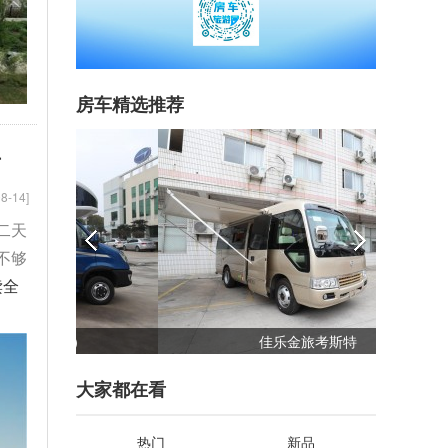
房车精选推荐
升
8-14]
二天
不够
读全
）
佳乐金旅考斯特
大家都在看
热门
新品