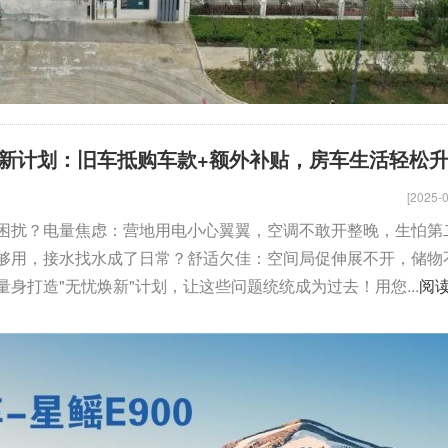
新计划：旧车抵购车款+额外补贴，房车生活轻松
[2025-0
困扰？电量焦虑：营地用电小心翼翼，空调不敢开整晚，生怕第
够用，接水找水成了日常？舒适欠佳：空间局促伸展不开，储物
身打造"无忧焕新"计划，让这些问题统统成为过去！用您...
阅
骏驰大通V80
拓锐斯特新Daily（欧胜