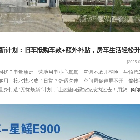
新计划：旧车抵购车款+额外补贴，房车生活轻松
[2025-0
困扰？电量焦虑：营地用电小心翼翼，空调不敢开整晚，生怕第
够用，接水找水成了日常？舒适欠佳：空间局促伸展不开，储物
身打造"无忧焕新"计划，让这些问题统统成为过去！用您...
阅
骏驰大通V80