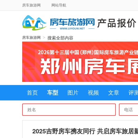
房车旅游网
网站导航
搜索全部内容
>
房车旅游网
首页
车型
图片
视频
文章
评
2025吉野房车携友同行 共启房车旅居