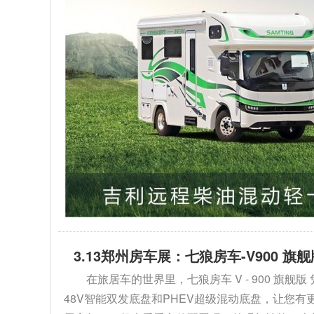
3.13郑州房车展：七狼房车-V900 
在旅居车的世界里，七狼房车 V - 900 
48V智能双发底盘和PHEV超级混动底盘，让您有更多选