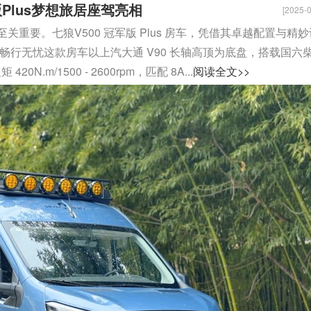
Plus梦想旅居座驾亮相
[2025-0
重要。七狼V500 冠军版 Plus 房车，凭借其卓越配置与精妙
畅行无忧这款房车以上汽大通 V90 长轴高顶为底盘，搭载国六
20N.m/1500 - 2600rpm，匹配 8A...
阅读全文>>