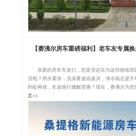
【赛沸尔房车重磅福利】老车友专属换
级！...
亲爱的房车车友们，您是否还在为这些烦恼而
没电？用水紧张：洗澡要速战速决，净水箱总是不
到处将就，长途旅行腰酸背痛？现在，赛沸尔为您量
文>>