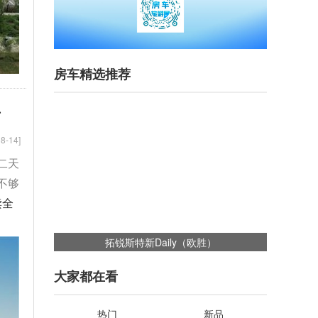
房车精选推荐
升
8-14]
二天
不够
读全
拓锐斯特新Daily（欧胜）
大家都在看
热门
新品