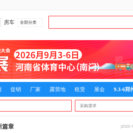
房车
全部分类
测
促销
厂家
露营地
租赁
展会
9.3-6
新篇章
[2025-1