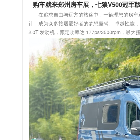
购车就来郑州房车展，七狼V500冠军版
在追求自由与远方的旅途中，一辆理想的房车至关
计，成为众多旅居爱好者的梦想座驾。 卓越性能，
2.0T 发动机，额定功率达 177ps/3500rpm，最大扭矩 4