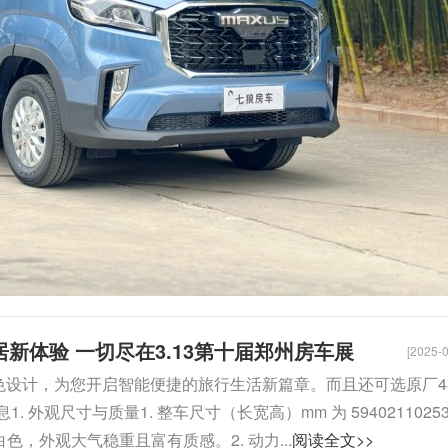
居新体验 一切尽在3.13第十届郑州房车展
[2025-0
置和出色设计，为您开启智能便捷的旅行生活新篇章。而且还可选原厂4
观尺寸与质量1. 整车尺寸（长宽高）mm 为 5940211025
白色，外观大气稳重且富有质感。2. 动力...
阅读全文>>