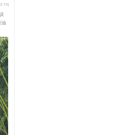
2-10]
设
柴油