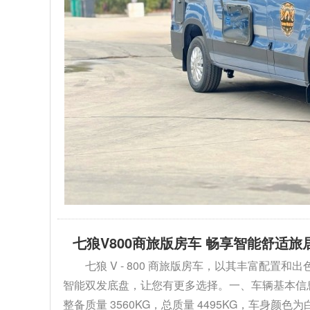
七狼V800商旅版房车 畅享智能舒适旅
七狼 V - 800 商旅版房车，以其丰富配
智能双发底盘，让您有更多选择。一、车辆基本信息1. 外
整备质量 3560KG，总质量 4495KG，车身颜色为