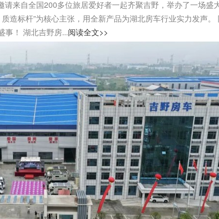
司邀请来自全国200多位旅居爱好者一起齐聚吉野，举办了一场盛
，质造标杆”为核心主张，用全新产品为湖北房车行业实力发声。 
！ 湖北吉野房...
阅读全文>>