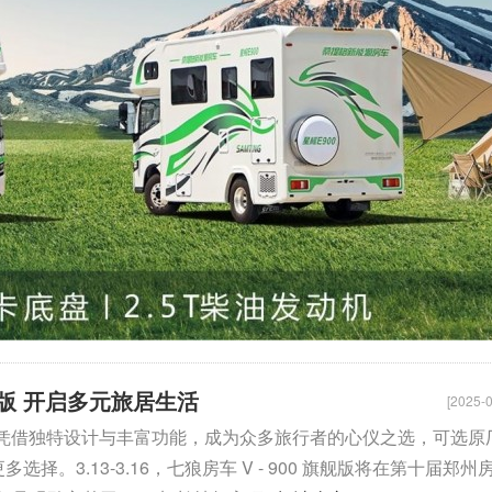
旗舰版 开启多元旅居生活
[2025-0
旗舰版 凭借独特设计与丰富功能，成为众多旅行者的心仪之选，可选原
择。3.13-3.16，七狼房车 V - 900 旗舰版将在第十届郑州