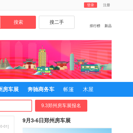
登录
注册
排行榜
新品
郑州房车展
奔驰商务车
帐篷
木屋
9.3郑州房车展报名
9月3-6日郑州房车展
0-01]