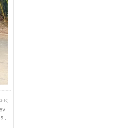
2-10]
8V
35，