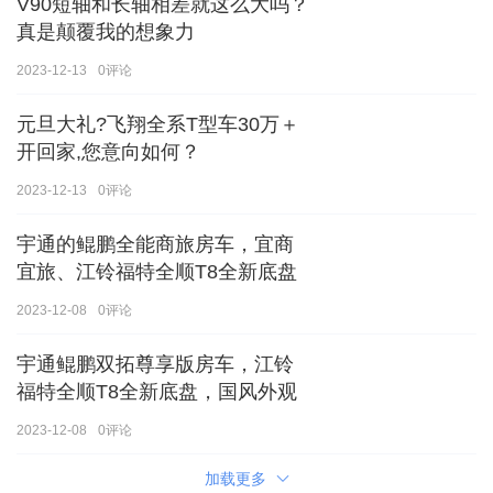
V90短轴和长轴相差就这么大吗？
真是颠覆我的想象力
2023-12-13
0
评论
元旦大礼?飞翔全系T型车30万＋
开回家,您意向如何？
2023-12-13
0
评论
宇通的鲲鹏全能商旅房车，宜商
宜旅、江铃福特全顺T8全新底盘
2023-12-08
0
评论
宇通鲲鹏双拓尊享版房车，江铃
福特全顺T8全新底盘，国风外观
2023-12-08
0
评论
加载更多