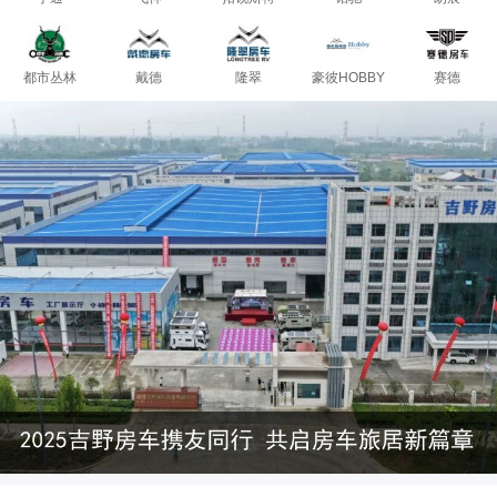
都市丛林
戴德
隆翠
豪彼HOBBY
赛德