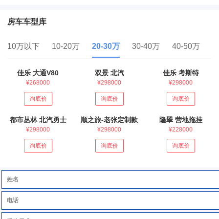
房车车型库
10万以下
10-20万
20-30万
30-40万
40-50万
5
佳乐 大通V80
双景 北汽
佳乐 考斯特
¥268000
¥298000
¥298000
询底价
询底价
询底价
都市丛林 北汽勇士
顺之旅-老张定制款
隆翠 营地拖挂
¥298000
¥298000
¥228000
询底价
询底价
询底价