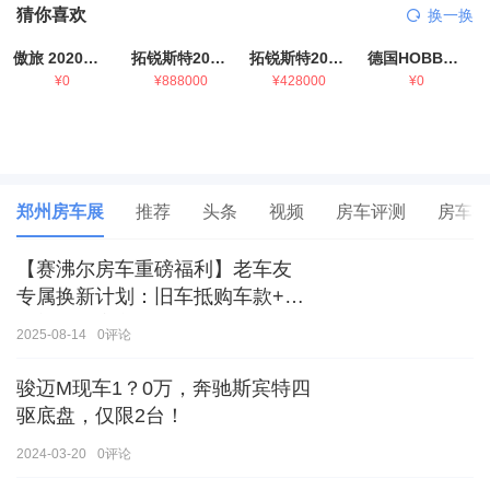
猜你喜欢
换一换
傲旅 2020金旅国六海狮房车
拓锐斯特2021款进口依维柯房车
拓锐斯特2021款 福特T型锐典版房车
德国HOBBY拖挂房车豪华版
¥0
¥888000
¥428000
¥0
郑州房车展
推荐
头条
视频
房车评测
房车生
【赛沸尔房车重磅福利】老车友
专属换新计划：旧车抵购车款+额
外补贴，房车生活轻松升级！
2025-08-14
0
评论
骏迈M现车1？0万，奔驰斯宾特四
驱底盘，仅限2台！
2024-03-20
0
评论