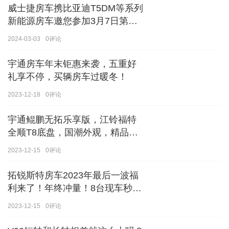
威士捷房车携比亚迪T5DM等系列
新能源房车邀您参加3月7日第八
届郑州国际房车展
2024-03-03
0
评论
宇通房车年末钜惠来袭，五重好
礼享不停，买辆房车过暖冬！
2023-12-18
0
评论
宇通鲲鹏无拓乐享版，江铃福特
全顺T8底盘，国潮外观，精品内
饰
2023-12-15
0
评论
拓锐斯特房车2023年最后一波福
利来了！年终冲量！8台现车秒杀
价！！手慢无！！！
2023-12-15
0
评论