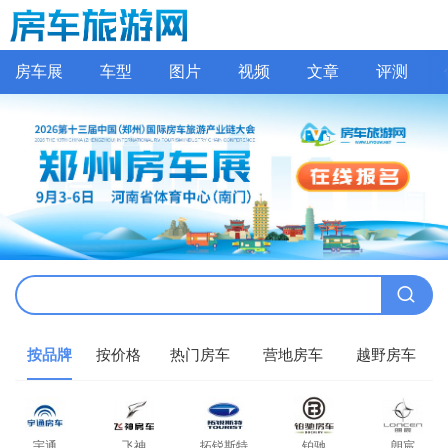
房车展
车型
图片
视频
文章
评测
按品牌
按价格
热门房车
营地房车
越野房车
宇通
飞神
拓锐斯特
铂驰
朗宸