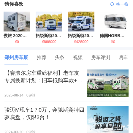
猜你喜欢
换一换
傲旅 2020金旅国六海狮房车
拓锐斯特2021款进口依维柯房车
拓锐斯特2021款 福特T型锐典版房车
德国HOBBY拖挂房车豪华版
¥0
¥888000
¥428000
¥0
郑州房车展
推荐
头条
视频
房车评测
房车生
【赛沸尔房车重磅福利】老车友
专属换新计划：旧车抵购车款+额
外补贴，房车生活轻松升级！
2025-08-14
0
评论
骏迈M现车1？0万，奔驰斯宾特四
驱底盘，仅限2台！
2024-03-20
0
评论