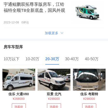
宇通鲲鹏双拓尊享版房车，江铃
福特全顺T8全新底盘，国风外观
2023-12-08
0
评论
加载更多
房车车型库
10万以下
10-20万
20-30万
30-40万
40-50万
5
佳乐 大通V80
双景 北汽
佳乐 考斯特
¥268000
¥298000
¥298000
询底价
询底价
询底价