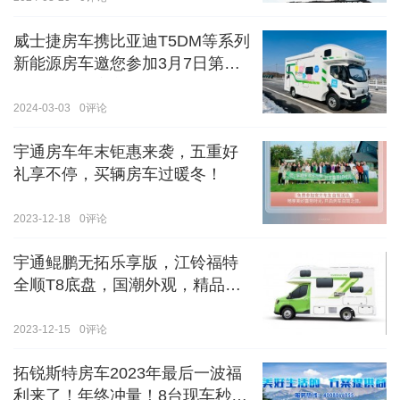
威士捷房车携比亚迪T5DM等系列
新能源房车邀您参加3月7日第八
届郑州国际房车展
2024-03-03
0
评论
宇通房车年末钜惠来袭，五重好
礼享不停，买辆房车过暖冬！
2023-12-18
0
评论
宇通鲲鹏无拓乐享版，江铃福特
全顺T8底盘，国潮外观，精品内
饰
2023-12-15
0
评论
拓锐斯特房车2023年最后一波福
利来了！年终冲量！8台现车秒杀