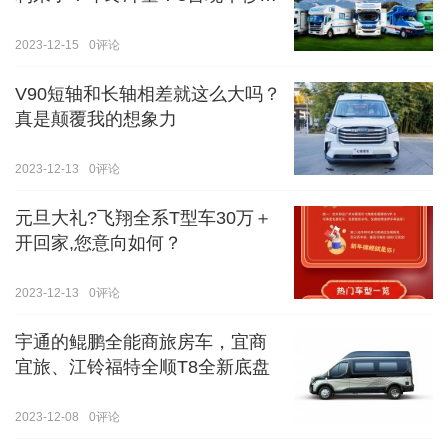
价！！手慢无！！！
2023-12-15
0
评论
V90短轴和长轴相差就这么大吗？
真是颠覆我的想象力
2023-12-13
0
评论
元旦大礼?飞翔全系T型车30万＋
开回家,您意向如何？
2023-12-13
0
评论
宇通的鲲鹏全能商旅房车，宜商
宜旅、江铃福特全顺T8全新底盘
2023-12-08
0
评论