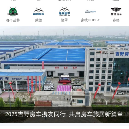
都市丛林
戴德
隆翠
豪彼HOBBY
赛德