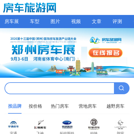
房车展
车型
图片
视频
文章
评测
按品牌
按价格
热门房车
营地房车
越野房车
宇通
飞神
拓锐斯特
铂驰
朗宸