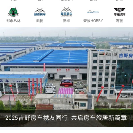
都市丛林
戴德
隆翠
豪彼HOBBY
赛德