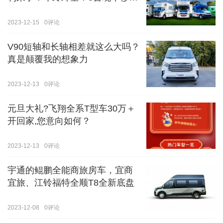
价！！手慢无！！！
2023-12-15
0
评论
V90短轴和长轴相差就这么大吗？
真是颠覆我的想象力
2023-12-13
0
评论
元旦大礼?飞翔全系T型车30万＋
开回家,您意向如何？
2023-12-13
0
评论
宇通的鲲鹏全能商旅房车，宜商
宜旅、江铃福特全顺T8全新底盘
2023-12-08
0
评论