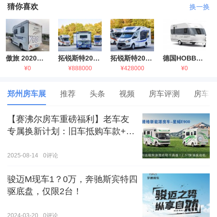
猜你喜欢
换一换
傲旅 2020金旅国六海狮房车
拓锐斯特2021款进口依维柯房车
拓锐斯特2021款 福特T型锐典版房车
德国HOBBY拖挂房车豪华版
¥0
¥888000
¥428000
¥0
郑州房车展
推荐
头条
视频
房车评测
房车生
【赛沸尔房车重磅福利】老车友
专属换新计划：旧车抵购车款+额
外补贴，房车生活轻松升级！
2025-08-14
0
评论
骏迈M现车1？0万，奔驰斯宾特四
驱底盘，仅限2台！
2024-03-20
0
评论