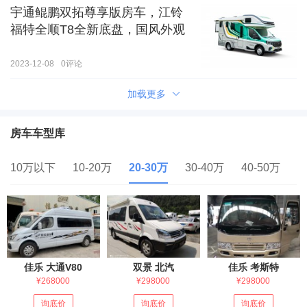
宇通鲲鹏双拓尊享版房车，江铃
福特全顺T8全新底盘，国风外观
2023-12-08
0
评论
加载更多
房车车型库
10万以下
10-20万
20-30万
30-40万
40-50万
5
佳乐 大通V80
双景 北汽
佳乐 考斯特
¥268000
¥298000
¥298000
询底价
询底价
询底价