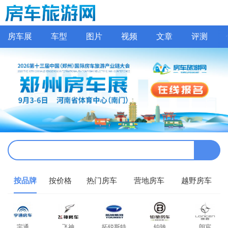
房车展
车型
图片
视频
文章
评测
按品牌
按价格
热门房车
营地房车
越野房车
宇通
飞神
拓锐斯特
铂驰
朗宸