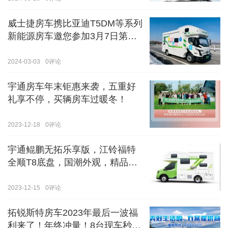
威士捷房车携比亚迪T5DM等系列
新能源房车邀您参加3月7日第八
届郑州国际房车展
2024-03-03
0
评论
宇通房车年末钜惠来袭，五重好
礼享不停，买辆房车过暖冬！
2023-12-18
0
评论
宇通鲲鹏无拓乐享版，江铃福特
全顺T8底盘，国潮外观，精品内
饰
2023-12-15
0
评论
拓锐斯特房车2023年最后一波福
利来了！年终冲量！8台现车秒杀