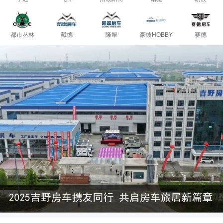
都市丛林
戴德
隆翠
豪彼HOBBY
赛德