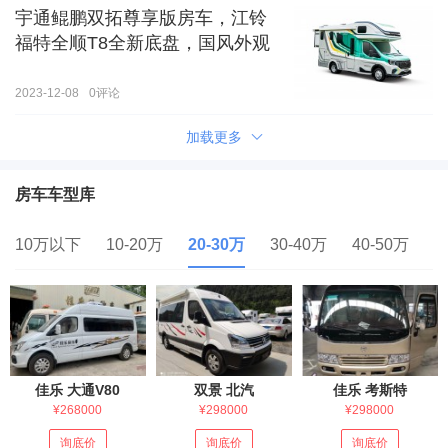
宇通鲲鹏双拓尊享版房车，江铃
福特全顺T8全新底盘，国风外观
2023-12-08
0
评论
加载更多
房车车型库
10万以下
10-20万
20-30万
30-40万
40-50万
5
佳乐 大通V80
双景 北汽
佳乐 考斯特
¥268000
¥298000
¥298000
询底价
询底价
询底价