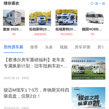
猜你喜欢
换一换
傲旅 2020金旅国六海狮房车
拓锐斯特2021款进口依维柯房车
拓锐斯特2021款 福特T型锐典版房车
德国HOBBY拖挂房车豪华版
¥0
¥888000
¥428000
¥0
郑州房车展
推荐
头条
视频
房车评测
房车生
【赛沸尔房车重磅福利】老车友
专属换新计划：旧车抵购车款+额
外补贴，房车生活轻松升级！
2025-08-14
0
评论
骏迈M现车1？0万，奔驰斯宾特四
驱底盘，仅限2台！
2024-03-20
0
评论