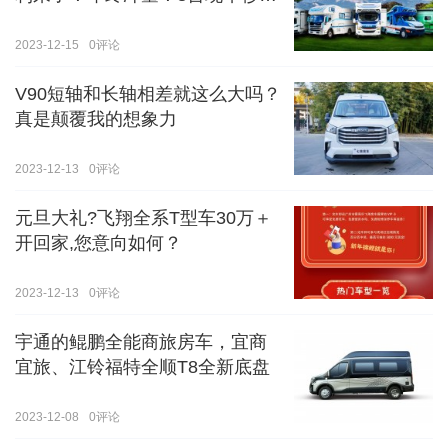
价！！手慢无！！！
2023-12-15
0
评论
V90短轴和长轴相差就这么大吗？
真是颠覆我的想象力
2023-12-13
0
评论
元旦大礼?飞翔全系T型车30万＋
开回家,您意向如何？
2023-12-13
0
评论
宇通的鲲鹏全能商旅房车，宜商
宜旅、江铃福特全顺T8全新底盘
2023-12-08
0
评论