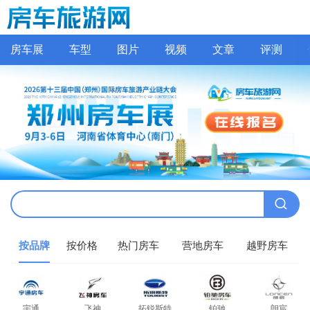
房车展
车型
图片
视频
文章
评测
按品牌
按价格
热门房车
营地房车
越野房车
宇通
飞神
拓锐斯特
铂驰
朗宸