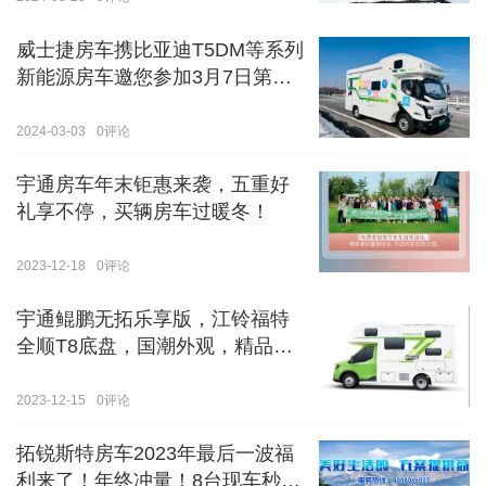
威士捷房车携比亚迪T5DM等系列
新能源房车邀您参加3月7日第八
届郑州国际房车展
2024-03-03
0
评论
宇通房车年末钜惠来袭，五重好
礼享不停，买辆房车过暖冬！
2023-12-18
0
评论
宇通鲲鹏无拓乐享版，江铃福特
全顺T8底盘，国潮外观，精品内
饰
2023-12-15
0
评论
拓锐斯特房车2023年最后一波福
利来了！年终冲量！8台现车秒杀