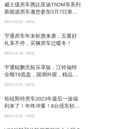
威士捷房车携比亚迪T5DM等系列
新能源房车邀您参加3月7日第八
届郑州国际房车展
2024-03-03
0
评论
宇通房车年末钜惠来袭，五重好
礼享不停，买辆房车过暖冬！
2023-12-18
0
评论
宇通鲲鹏无拓乐享版，江铃福特
全顺T8底盘，国潮外观，精品内
饰
2023-12-15
0
评论
拓锐斯特房车2023年最后一波福
利来了！年终冲量！8台现车秒杀
价！！手慢无！！！
2023-12-15
0
评论