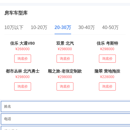
房车车型库
10万以下
10-20万
20-30万
30-40万
40-50万
5
佳乐 大通V80
双景 北汽
佳乐 考斯特
¥268000
¥298000
¥298000
询底价
询底价
询底价
都市丛林 北汽勇士
顺之旅-老张定制款
隆翠 营地拖挂
¥298000
¥298000
¥228000
询底价
询底价
询底价