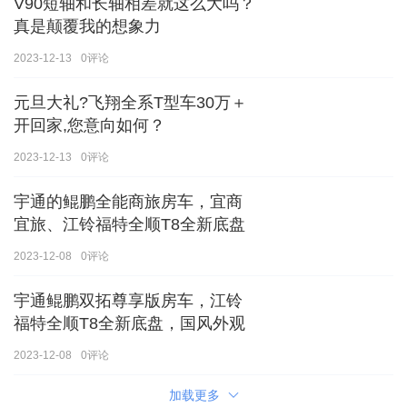
V90短轴和长轴相差就这么大吗？
真是颠覆我的想象力
2023-12-13
0
评论
元旦大礼?飞翔全系T型车30万＋
开回家,您意向如何？
2023-12-13
0
评论
宇通的鲲鹏全能商旅房车，宜商
宜旅、江铃福特全顺T8全新底盘
2023-12-08
0
评论
宇通鲲鹏双拓尊享版房车，江铃
福特全顺T8全新底盘，国风外观
2023-12-08
0
评论
加载更多