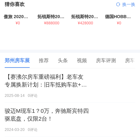
猜你喜欢
换一换
傲旅 2020金旅国六海狮房车
拓锐斯特2021款进口依维柯房车
拓锐斯特2021款 福特T型锐典版房车
德国HOBBY拖挂房车豪华版
¥0
¥888000
¥428000
¥0
郑州房车展
推荐
头条
视频
房车评测
房车生
【赛沸尔房车重磅福利】老车友
专属换新计划：旧车抵购车款+额
外补贴，房车生活轻松升级！
2025-08-14
0
评论
骏迈M现车1？0万，奔驰斯宾特四
驱底盘，仅限2台！
2024-03-20
0
评论