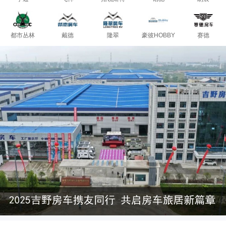
都市丛林
戴德
隆翠
豪彼HOBBY
赛德