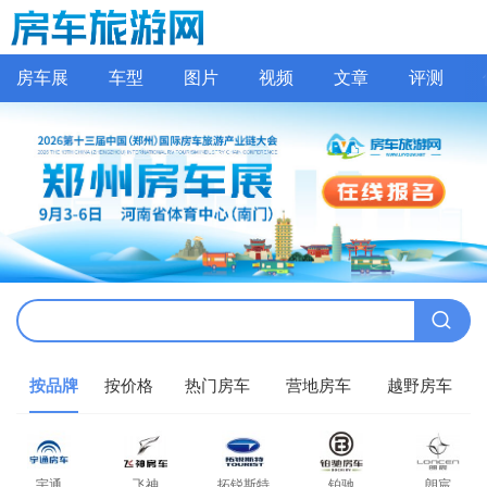
房车展
车型
图片
视频
文章
评测
按品牌
按价格
热门房车
营地房车
越野房车
宇通
飞神
拓锐斯特
铂驰
朗宸