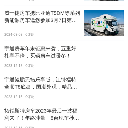
威士捷房车携比亚迪T5DM等系列
新能源房车邀您参加3月7日第八
届郑州国际房车展
2024-03-03
0
评论
宇通房车年末钜惠来袭，五重好
礼享不停，买辆房车过暖冬！
2023-12-18
0
评论
宇通鲲鹏无拓乐享版，江铃福特
全顺T8底盘，国潮外观，精品内
饰
2023-12-15
0
评论
拓锐斯特房车2023年最后一波福
利来了！年终冲量！8台现车秒杀
价！！手慢无！！！
2023-12-15
0
评论