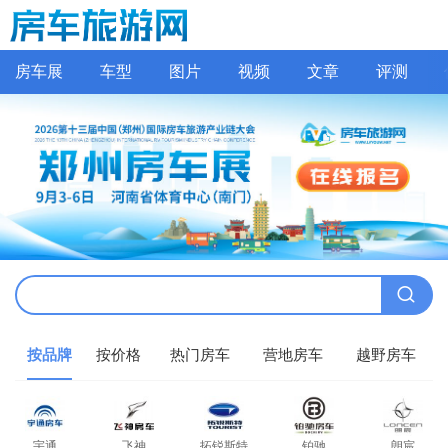
房车展
车型
图片
视频
文章
评测
按品牌
按价格
热门房车
营地房车
越野房车
宇通
飞神
拓锐斯特
铂驰
朗宸