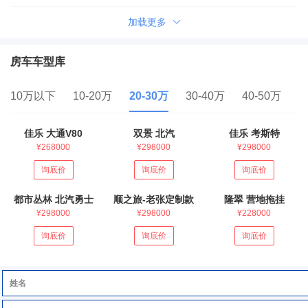
加载更多
房车车型库
10万以下
10-20万
20-30万
30-40万
40-50万
5
佳乐 大通V80
双景 北汽
佳乐 考斯特
¥268000
¥298000
¥298000
询底价
询底价
询底价
都市丛林 北汽勇士
顺之旅-老张定制款
隆翠 营地拖挂
¥298000
¥298000
¥228000
询底价
询底价
询底价