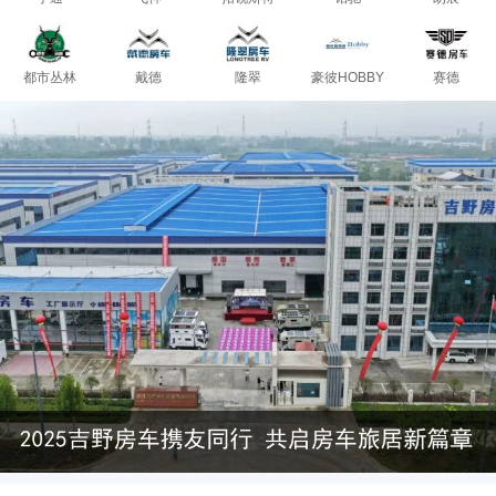
都市丛林
戴德
隆翠
豪彼HOBBY
赛德