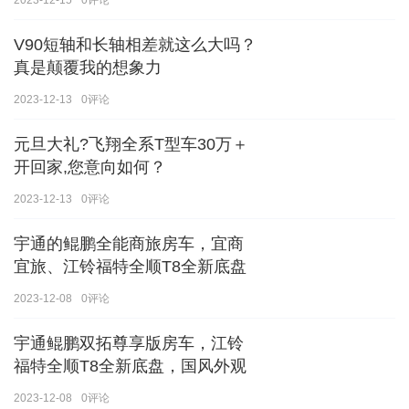
V90短轴和长轴相差就这么大吗？
真是颠覆我的想象力
2023-12-13
0
评论
元旦大礼?飞翔全系T型车30万＋
开回家,您意向如何？
2023-12-13
0
评论
宇通的鲲鹏全能商旅房车，宜商
宜旅、江铃福特全顺T8全新底盘
2023-12-08
0
评论
宇通鲲鹏双拓尊享版房车，江铃
福特全顺T8全新底盘，国风外观
2023-12-08
0
评论