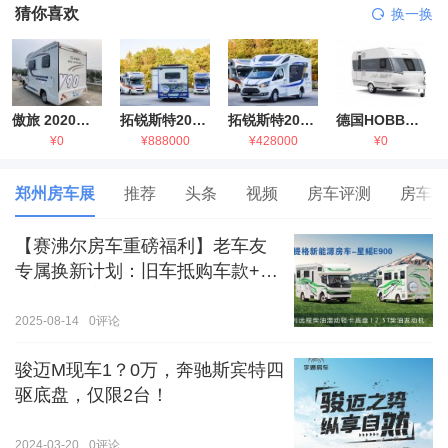
猜你喜欢
换一换
傲旅 2020金旅国六海狮房车
拓锐斯特2021款进口依维柯房车
拓锐斯特2021款 福特T型锐典版房车
德国HOBBY拖挂房车豪华版
¥0
¥888000
¥428000
¥0
郑州房车展
推荐
头条
视频
房车评测
房车生
【赛沸尔房车重磅福利】老车友
专属换新计划：旧车抵购车款+额
外补贴，房车生活轻松升级！
2025-08-14
0
评论
骏迈M现车1？0万，奔驰斯宾特四
驱底盘，仅限2台！
2024-03-20
0
评论