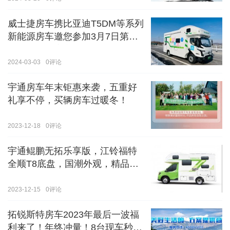
威士捷房车携比亚迪T5DM等系列
新能源房车邀您参加3月7日第八
届郑州国际房车展
2024-03-03
0
评论
宇通房车年末钜惠来袭，五重好
礼享不停，买辆房车过暖冬！
2023-12-18
0
评论
宇通鲲鹏无拓乐享版，江铃福特
全顺T8底盘，国潮外观，精品内
饰
2023-12-15
0
评论
拓锐斯特房车2023年最后一波福
利来了！年终冲量！8台现车秒杀