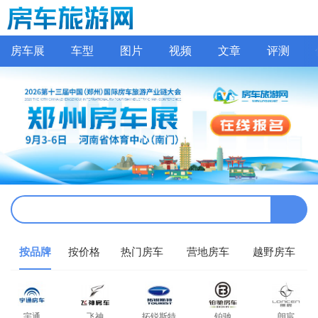
房车展
车型
图片
视频
文章
评测
按品牌
按价格
热门房车
营地房车
越野房车
宇通
飞神
拓锐斯特
铂驰
朗宸