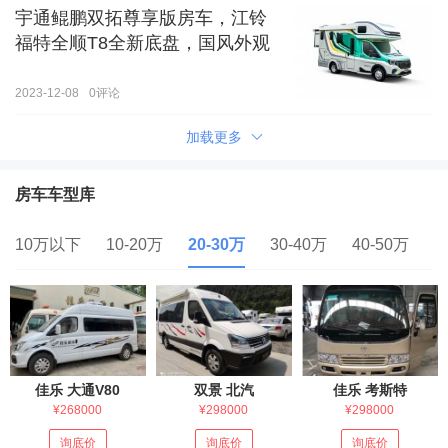
宇通鲲鹏双拓尊享版房车，江铃
福特全顺T8全新底盘，国风外观
2023-12-08
0
评论
加载更多
房车车型库
10万以下
10-20万
20-30万
30-40万
40-50万
5
佳乐 大通V80
双景 北汽
佳乐 考斯特
¥268000
¥298000
¥298000
询底价
询底价
询底价