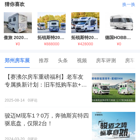
猜你喜欢
换一换
傲旅 2020金旅国六海狮房车
拓锐斯特2021款进口依维柯房车
拓锐斯特2021款 福特T型锐典版房车
德国HOBBY拖挂房车豪华版
¥0
¥888000
¥428000
¥0
郑州房车展
推荐
头条
视频
房车评测
房车生
【赛沸尔房车重磅福利】老车友
专属换新计划：旧车抵购车款+额
外补贴，房车生活轻松升级！
2025-08-14
0
评论
骏迈M现车1？0万，奔驰斯宾特四
驱底盘，仅限2台！
2024-03-20
0
评论