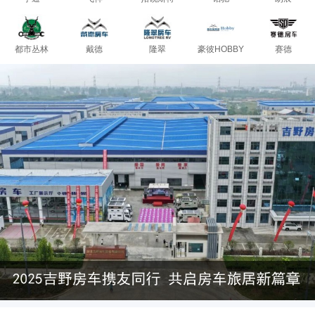
都市丛林
戴德
隆翠
豪彼HOBBY
赛德