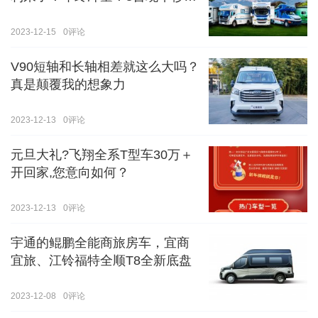
价！！手慢无！！！
2023-12-15
0
评论
V90短轴和长轴相差就这么大吗？
真是颠覆我的想象力
2023-12-13
0
评论
元旦大礼?飞翔全系T型车30万＋
开回家,您意向如何？
2023-12-13
0
评论
宇通的鲲鹏全能商旅房车，宜商
宜旅、江铃福特全顺T8全新底盘
2023-12-08
0
评论