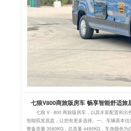
七狼V800商旅版房车 畅享智能舒适旅
七狼 V - 800 商旅版房车，以其丰富配
智能双发底盘，让您有更多选择。一、车辆基本信息1. 外
整备质量 3560KG，总质量 4495KG，车身颜色为