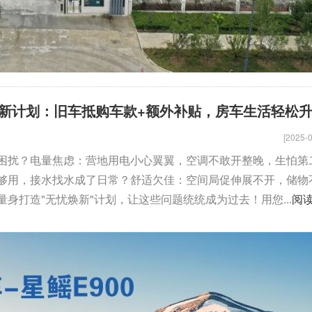
新计划：旧车抵购车款+额外补贴，房车生活轻松
[2025-0
困扰？电量焦虑：营地用电小心翼翼，空调不敢开整晚，生怕第
够用，接水找水成了日常？舒适欠佳：空间局促伸展不开，储物
身打造"无忧焕新"计划，让这些问题统统成为过去！用您...
阅
佳乐金旅考斯特
骏奇公路拖挂