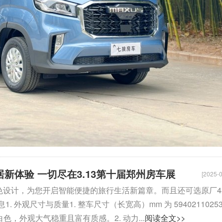
居新体验 一切尽在3.13第十届郑州房车展
[2025-0
置和出色设计，为您开启智能便捷的旅行生活新篇章。而且还可选原厂4
观尺寸与质量1. 整车尺寸（长宽高）mm 为 5940211025
白色，外观大气稳重且富有质感。2. 动力...
阅读全文>>