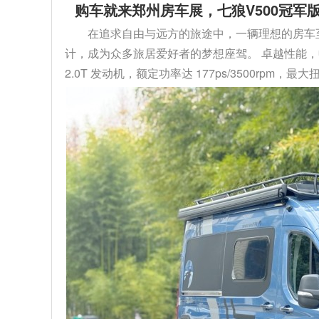
购车就来郑州房车展，七狼V500冠军版
在追求自由与远方的旅途中，一辆理想的房车至关
计，成为众多旅居爱好者的梦想座驾。 卓越性能，
2.0T 发动机，额定功率达 177ps/3500rpm，最大扭矩 4