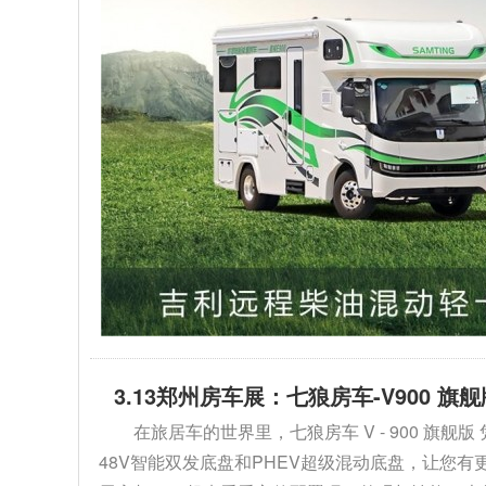
3.13郑州房车展：七狼房车-V900 
在旅居车的世界里，七狼房车 V - 900 
48V智能双发底盘和PHEV超级混动底盘，让您有更多选