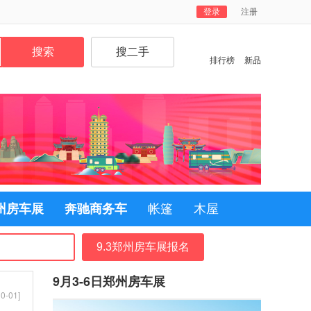
登录
注册
排行榜
新品
郑州房车展
奔驰商务车
帐篷
木屋
9.3郑州房车展报名
9月3-6日郑州房车展
0-01]