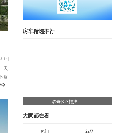
房车精选推荐
升
8-14]
二天
不够
读全
中美诺优大通V80
大家都在看
热门
新品