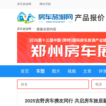
房车旅游网
网站导航
搜索全部内容
>
房车旅游网
首页
车型
图片
视频
文章
评
2025吉野房车携友同行 共启房车旅居