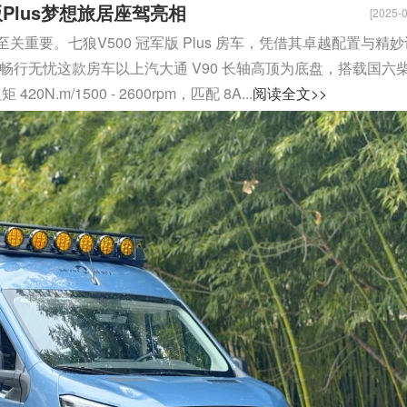
Plus梦想旅居座驾亮相
[2025-0
重要。七狼V500 冠军版 Plus 房车，凭借其卓越配置与精妙
畅行无忧这款房车以上汽大通 V90 长轴高顶为底盘，搭载国六
20N.m/1500 - 2600rpm，匹配 8A...
阅读全文>>