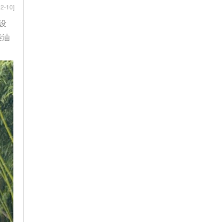
2-10]
设
柴油