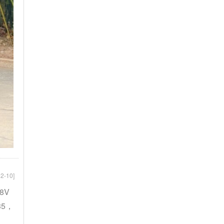
2-10]
8V
35，