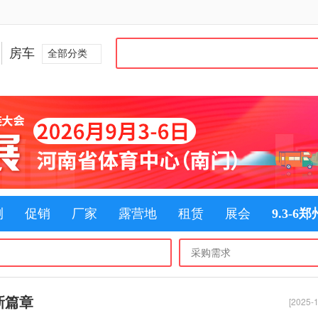
房车
全部分类
测
促销
厂家
露营地
租赁
展会
9.3-6
新篇章
[2025-1