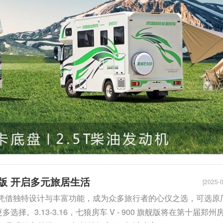
旗舰版 开启多元旅居生活
[2025-0
旗舰版 凭借独特设计与丰富功能，成为众多旅行者的心仪之选，可选原
择。3.13-3.16，七狼房车 V - 900 旗舰版将在第十届郑州