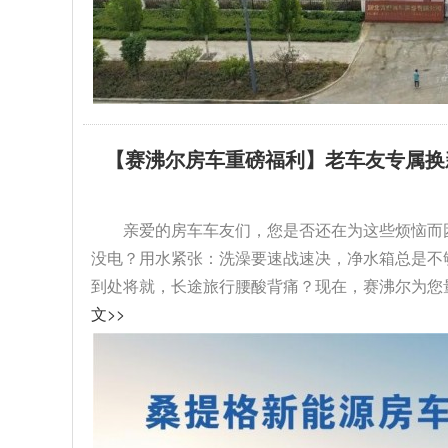
【赛沸尔房车重磅福利】老车友专属换
级！...
亲爱的房车车友们，您是否还在为这些烦恼而
没电？用水紧张：洗澡要速战速决，净水箱总是不
到处将就，长途旅行腰酸背痛？现在，赛沸尔为您量
文>>
拓锐斯特新Daily（欧胜）