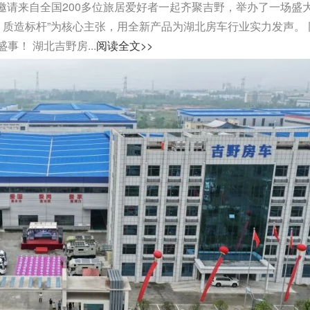
司邀请来自全国200多位旅居爱好者一起齐聚吉野，举办了一场盛
，质造标杆”为核心主张，用全新产品为湖北房车行业实力发声。 
！ 湖北吉野房...
阅读全文>>