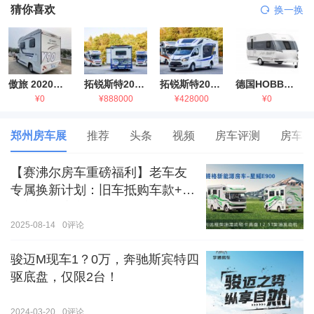
猜你喜欢
换一换
傲旅 2020金旅国六海狮房车
拓锐斯特2021款进口依维柯房车
拓锐斯特2021款 福特T型锐典版房车
德国HOBBY拖挂房车豪华版
¥0
¥888000
¥428000
¥0
郑州房车展
推荐
头条
视频
房车评测
房车生
【赛沸尔房车重磅福利】老车友
专属换新计划：旧车抵购车款+额
外补贴，房车生活轻松升级！
2025-08-14
0
评论
骏迈M现车1？0万，奔驰斯宾特四
驱底盘，仅限2台！
2024-03-20
0
评论