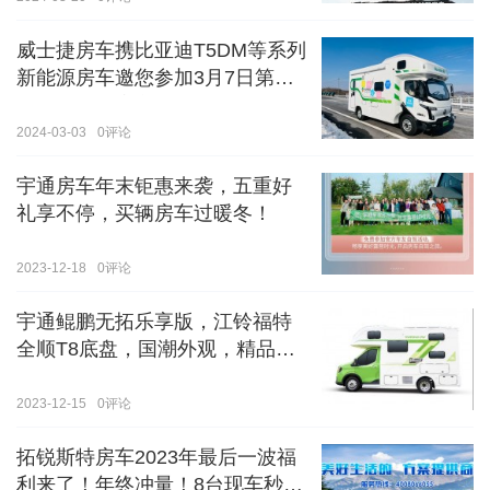
威士捷房车携比亚迪T5DM等系列
新能源房车邀您参加3月7日第八
届郑州国际房车展
2024-03-03
0
评论
宇通房车年末钜惠来袭，五重好
礼享不停，买辆房车过暖冬！
2023-12-18
0
评论
宇通鲲鹏无拓乐享版，江铃福特
全顺T8底盘，国潮外观，精品内
饰
2023-12-15
0
评论
拓锐斯特房车2023年最后一波福
利来了！年终冲量！8台现车秒杀