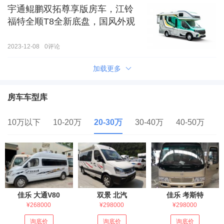
宇通鲲鹏双拓尊享版房车，江铃
福特全顺T8全新底盘，国风外观
2023-12-08
0
评论
加载更多
房车车型库
10万以下
10-20万
20-30万
30-40万
40-50万
5
佳乐 大通V80
双景 北汽
佳乐 考斯特
¥268000
¥298000
¥298000
询底价
询底价
询底价