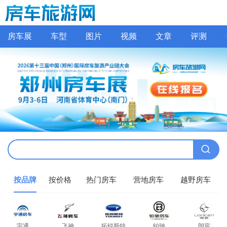
房车展
车型
图片
视频
文章
评测
按品牌
按价格
热门房车
营地房车
越野房车
宇通
飞神
拓锐斯特
铂驰
朗宸