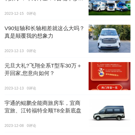
价！！手慢无！！！
2023-12-15
0
评论
V90短轴和长轴相差就这么大吗？
真是颠覆我的想象力
2023-12-13
0
评论
元旦大礼?飞翔全系T型车30万＋
开回家,您意向如何？
2023-12-13
0
评论
宇通的鲲鹏全能商旅房车，宜商
宜旅、江铃福特全顺T8全新底盘
2023-12-08
0
评论