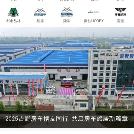
都市丛林
戴德
隆翠
豪彼HOBBY
赛德