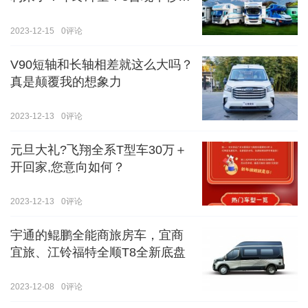
价！！手慢无！！！
2023-12-15
0
评论
V90短轴和长轴相差就这么大吗？
真是颠覆我的想象力
2023-12-13
0
评论
元旦大礼?飞翔全系T型车30万＋
开回家,您意向如何？
2023-12-13
0
评论
宇通的鲲鹏全能商旅房车，宜商
宜旅、江铃福特全顺T8全新底盘
2023-12-08
0
评论