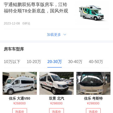
宇通鲲鹏双拓尊享版房车，江铃
福特全顺T8全新底盘，国风外观
2023-12-08
0
评论
加载更多
房车车型库
10万以下
10-20万
20-30万
30-40万
40-50万
5
佳乐 大通V80
双景 北汽
佳乐 考斯特
¥268000
¥298000
¥298000
询底价
询底价
询底价