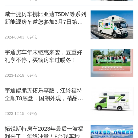
威士捷房车携比亚迪T5DM等系列
新能源房车邀您参加3月7日第八
届郑州国际房车展
2024-03-03
0
评论
宇通房车年末钜惠来袭，五重好
礼享不停，买辆房车过暖冬！
2023-12-18
0
评论
宇通鲲鹏无拓乐享版，江铃福特
全顺T8底盘，国潮外观，精品内
饰
2023-12-15
0
评论
拓锐斯特房车2023年最后一波福
利来了！年终冲量！8台现车秒杀