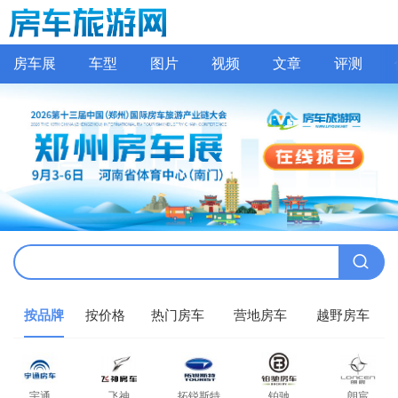
房车展
车型
图片
视频
文章
评测
按品牌
按价格
热门房车
营地房车
越野房车
宇通
飞神
拓锐斯特
铂驰
朗宸