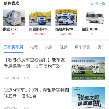
猜你喜欢
换一换
傲旅 2020金旅国六海狮房车
拓锐斯特2021款进口依维柯房车
拓锐斯特2021款 福特T型锐典版房车
德国HOBBY拖挂房车豪华版
¥0
¥888000
¥428000
¥0
郑州房车展
推荐
头条
视频
房车评测
房车生
【赛沸尔房车重磅福利】老车友
专属换新计划：旧车抵购车款+额
外补贴，房车生活轻松升级！
2025-08-14
0
评论
骏迈M现车1？0万，奔驰斯宾特四
驱底盘，仅限2台！
2024-03-20
0
评论