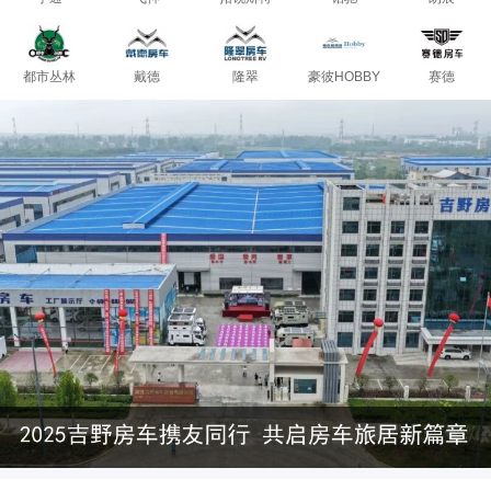
都市丛林
戴德
隆翠
豪彼HOBBY
赛德