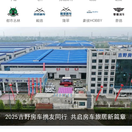
都市丛林
戴德
隆翠
豪彼HOBBY
赛德