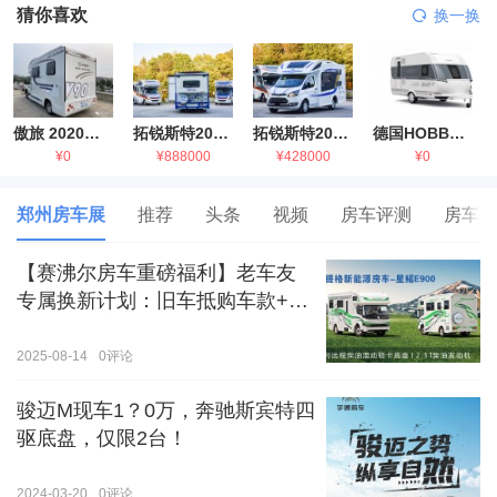
猜你喜欢
换一换
傲旅 2020金旅国六海狮房车
拓锐斯特2021款进口依维柯房车
拓锐斯特2021款 福特T型锐典版房车
德国HOBBY拖挂房车豪华版
¥0
¥888000
¥428000
¥0
郑州房车展
推荐
头条
视频
房车评测
房车生
【赛沸尔房车重磅福利】老车友
专属换新计划：旧车抵购车款+额
外补贴，房车生活轻松升级！
2025-08-14
0
评论
骏迈M现车1？0万，奔驰斯宾特四
驱底盘，仅限2台！
2024-03-20
0
评论