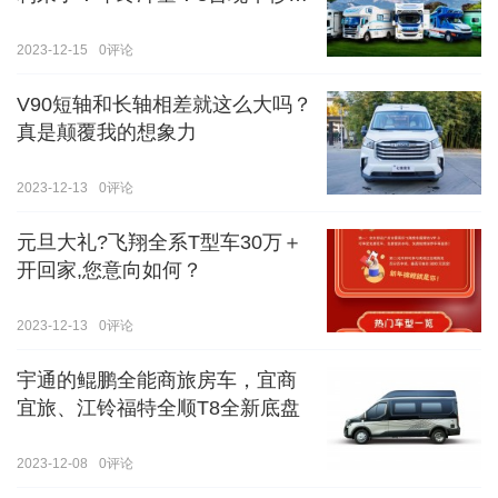
价！！手慢无！！！
2023-12-15
0
评论
V90短轴和长轴相差就这么大吗？
真是颠覆我的想象力
2023-12-13
0
评论
元旦大礼?飞翔全系T型车30万＋
开回家,您意向如何？
2023-12-13
0
评论
宇通的鲲鹏全能商旅房车，宜商
宜旅、江铃福特全顺T8全新底盘
2023-12-08
0
评论