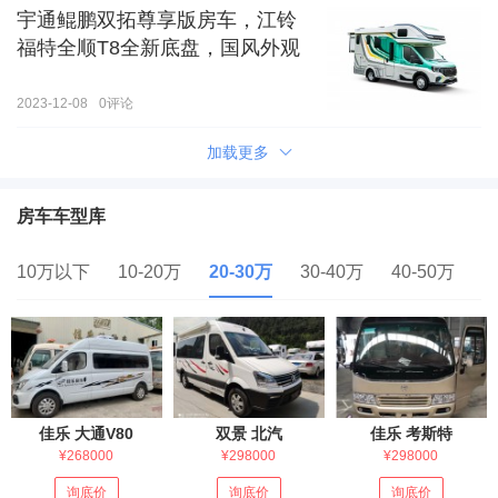
宇通鲲鹏双拓尊享版房车，江铃
福特全顺T8全新底盘，国风外观
2023-12-08
0
评论
加载更多
房车车型库
10万以下
10-20万
20-30万
30-40万
40-50万
5
佳乐 大通V80
双景 北汽
佳乐 考斯特
¥268000
¥298000
¥298000
询底价
询底价
询底价