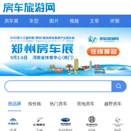
房车展
车型
图片
视频
文章
评测
按品牌
按价格
热门房车
营地房车
越野房车
宇通
飞神
拓锐斯特
铂驰
朗宸