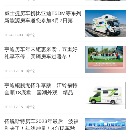
威士捷房车携比亚迪T5DM等系列
新能源房车邀您参加3月7日第八
届郑州国际房车展
2024-03-03
0
评论
宇通房车年末钜惠来袭，五重好
礼享不停，买辆房车过暖冬！
2023-12-18
0
评论
宇通鲲鹏无拓乐享版，江铃福特
全顺T8底盘，国潮外观，精品内
饰
2023-12-15
0
评论
拓锐斯特房车2023年最后一波福
利来了！年终冲量！8台现车秒杀